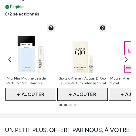
Éligible
0/2 sélectionnés
Non sélectionné
Non sélectionné
Non sélect
Miu Miu Miutine Eau de
Giorgio Armani Acqua Di Gio
Mugler Alien E
Parfum 1.2ml Sample
Eau de Parfum Intense 1.2ml
1.2ml
+ AJOUTER
+ AJOUTER
+ AJO
Showing slide 1
UN PETIT PLUS. OFFERT PAR NOUS, À VOTRE