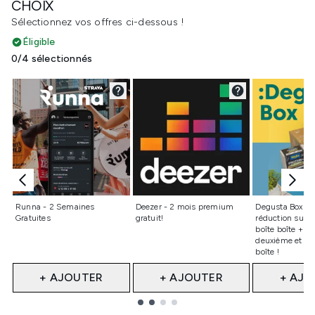
CHOIX
Sélectionnez vos offres ci-dessous !
Éligible
0/4 sélectionnés
Non sélectionné
Non sélectionné
Non sélect
Runna - 2 Semaines
Deezer - 2 mois premium
Degusta Box – 
Gratuites
gratuit!
réduction sur v
boîte boîte + 25
deuxième et la 
boîte !
+ AJOUTER
+ AJOUTER
+ AJO
Showing slide 1