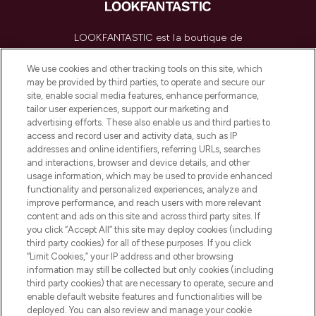
LOOKFANTASTIC est la boutique de
beauté incontournable en Europe,
proposant les meilleurs produits de soins
We use cookies and other tracking tools on this site, which
de la peau, des cheveux et de maquillage
may be provided by third parties, to operate and secure our
de plus de 200 marques prestigieuses.
site, enable social media features, enhance performance,
Faites vos achats en ligne ou via
tailor user experiences, support our marketing and
l’application, avec la livraison offerte dès
advertising efforts. These also enable us and third parties to
access and record user and activity data, such as IP
55€ d'achat.
addresses and online identifiers, referring URLs, searches
and interactions, browser and device details, and other
Consentement aux cookies
usage information, which may be used to provide enhanced
Do Not Sell or Share My Personal
functionality and personalized experiences, analyze and
Information
improve performance, and reach users with more relevant
content and ads on this site and across third party sites. If
you click “Accept All” this site may deploy cookies (including
AIDE ET INFORMATIONS
third party cookies) for all of these purposes. If you click
“Limit Cookies,” your IP address and other browsing
information may still be collected but only cookies (including
INFORMATIONS GÉNÉRALES
third party cookies) that are necessary to operate, secure and
enable default website features and functionalities will be
deployed. You can also review and manage your cookie