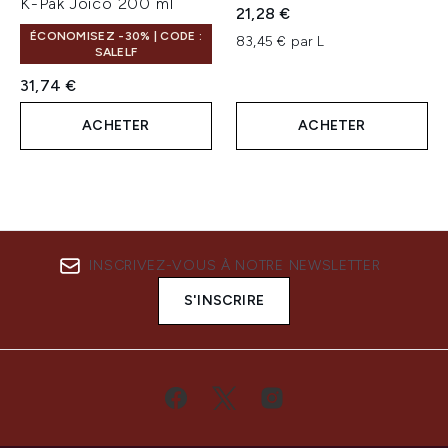
K-Pak Joico 200 ml
21,28 €
ÉCONOMISEZ -30% | CODE :
83,45 € par L
SALELF
31,74 €
ACHETER
ACHETER
INSCRIVEZ-VOUS À NOTRE NEWSLETTER
S'INSCRIRE