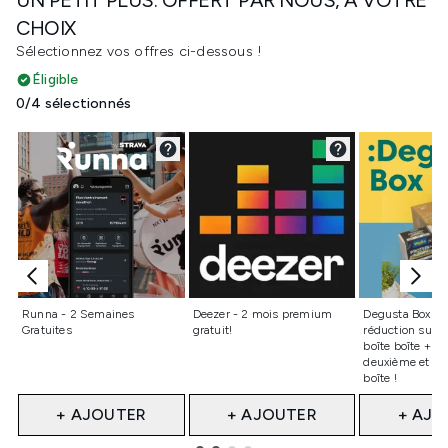
CHOIX
Sélectionnez vos offres ci-dessous !
Éligible
0/4 sélectionnés
Non sélectionné
Non sélectionné
Non sélect
Runna - 2 Semaines
Deezer - 2 mois premium
Degusta Box – 
Gratuites
gratuit!
réduction sur v
boîte boîte + 25
deuxième et la 
boîte !
+ AJOUTER
+ AJOUTER
+ AJO