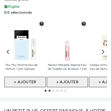
Éligible
0/2 sélectionnés
Non sélectionné
Non sélectionné
Non sélect
Miu Miu Miutine Eau de
Maison Margiela Replica Eau
Giorgio Armani
Parfum 1.2ml Sample
De Toilette Up At Dawn 1.2ml
Eau de Parfum 
+ AJOUTER
+ AJOUTER
+ AJO
Showing slide 1
UN PETIT PLUS. OFFERT PAR NOUS, À VOTRE