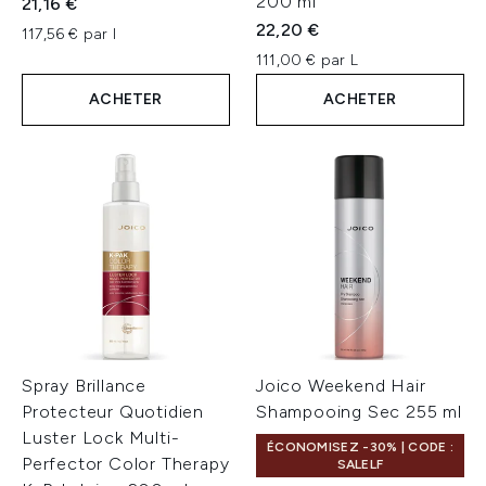
200 ml
21,16 €
22,20 €
117,56 € par l
111,00 € par L
ACHETER
ACHETER
Spray Brillance
Joico Weekend Hair
Protecteur Quotidien
Shampooing Sec 255 ml
Luster Lock Multi-
ÉCONOMISEZ -30% | CODE :
Perfector Color Therapy
SALELF