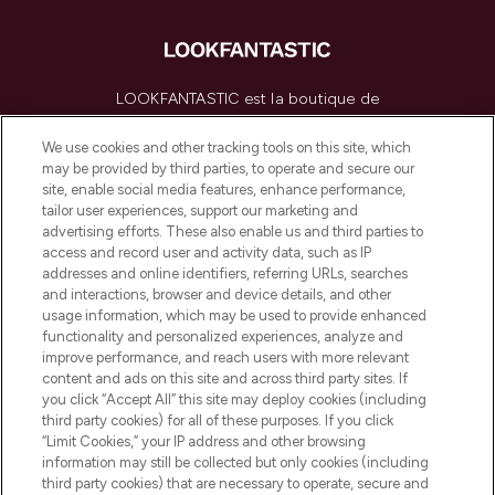
LOOKFANTASTIC est la boutique de
beauté incontournable en Europe,
proposant les meilleurs produits de soins
We use cookies and other tracking tools on this site, which
de la peau, des cheveux et de maquillage
may be provided by third parties, to operate and secure our
de plus de 200 marques prestigieuses.
site, enable social media features, enhance performance,
Faites vos achats en ligne ou via
tailor user experiences, support our marketing and
l’application, avec la livraison offerte dès
advertising efforts. These also enable us and third parties to
access and record user and activity data, such as IP
55€ d'achat.
addresses and online identifiers, referring URLs, searches
and interactions, browser and device details, and other
Consentement aux cookies
usage information, which may be used to provide enhanced
Do Not Sell or Share My Personal
functionality and personalized experiences, analyze and
Information
improve performance, and reach users with more relevant
content and ads on this site and across third party sites. If
you click “Accept All” this site may deploy cookies (including
AIDE ET INFORMATIONS
third party cookies) for all of these purposes. If you click
“Limit Cookies,” your IP address and other browsing
information may still be collected but only cookies (including
INFORMATIONS GÉNÉRALES
third party cookies) that are necessary to operate, secure and