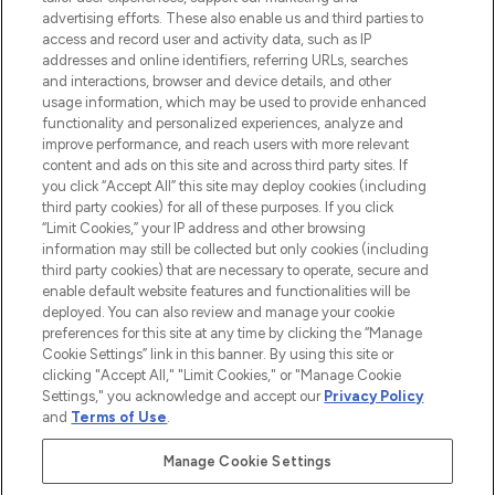
l’application, avec la livraison offerte dès
advertising efforts. These also enable us and third parties to
access and record user and activity data, such as IP
55€ d'achat.
addresses and online identifiers, referring URLs, searches
and interactions, browser and device details, and other
Consentement aux cookies
usage information, which may be used to provide enhanced
Do Not Sell or Share My Personal
functionality and personalized experiences, analyze and
Information
improve performance, and reach users with more relevant
content and ads on this site and across third party sites. If
you click “Accept All” this site may deploy cookies (including
AIDE ET INFORMATIONS
third party cookies) for all of these purposes. If you click
“Limit Cookies,” your IP address and other browsing
information may still be collected but only cookies (including
INFORMATIONS GÉNÉRALES
third party cookies) that are necessary to operate, secure and
enable default website features and functionalities will be
deployed. You can also review and manage your cookie
À PROPOS DE LOOKFANTASTIC
preferences for this site at any time by clicking the “Manage
Cookie Settings” link in this banner. By using this site or
clicking "Accept All," "Limit Cookies," or "Manage Cookie
Settings," you acknowledge and accept our
Privacy Policy
and
Terms of Use
.
Payer en toute sécurité avec
Manage Cookie Settings