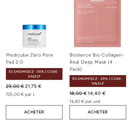
Medicube Zero Pore
Biodance Bio Collagen-
Pad 2.0
Real Deep Mask (4
Pack)
ÉCONOMISEZ -30% | CODE :
SALELF
ÉCONOMISEZ -30% | CODE :
SALELF
Prix de vente :
Prix ​​actuel :
29,00 €
21,75 €
Prix de vente :
Prix ​​actuel :
18,00 €
14,40 €
725,00 € par L
14,40 € par unit
ACHETER
ACHETER