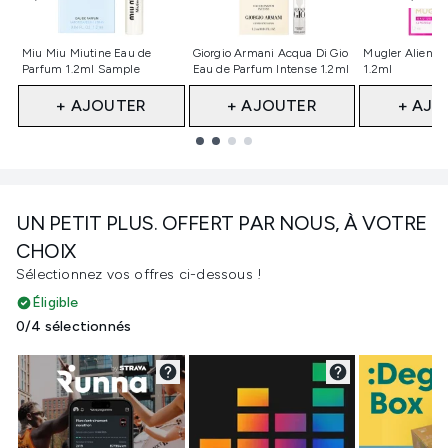
Non sélectionné
Non sélectionné
Non sélect
Miu Miu Miutine Eau de
Giorgio Armani Acqua Di Gio
Mugler Alien E
Parfum 1.2ml Sample
Eau de Parfum Intense 1.2ml
1.2ml
+ AJOUTER
+ AJOUTER
+ AJO
Showing slide 1
UN PETIT PLUS. OFFERT PAR NOUS, À VOTRE
CHOIX
Sélectionnez vos offres ci-dessous !
Éligible
0/4 sélectionnés