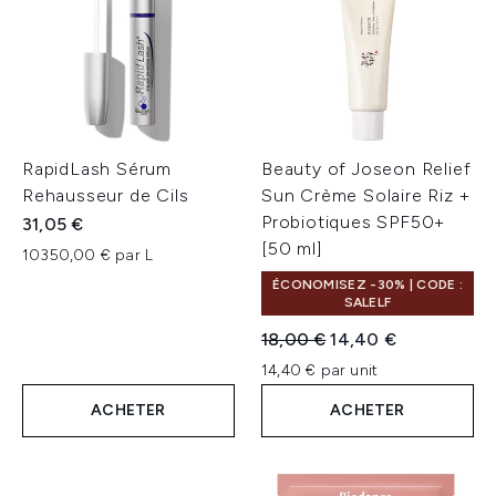
RapidLash Sérum
Beauty of Joseon Relief
Rehausseur de Cils
Sun Crème Solaire Riz +
Probiotiques SPF50+
31,05 €
[50 ml]
10350,00 € par L
ÉCONOMISEZ -30% | CODE :
SALELF
Prix de vente :
Prix ​​actuel :
18,00 €
14,40 €
14,40 € par unit
ACHETER
ACHETER