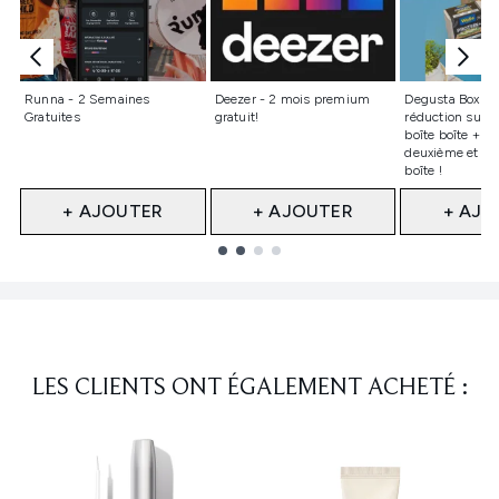
Non sélectionné
Non sélectionné
Non sélect
Runna - 2 Semaines
Deezer - 2 mois premium
Degusta Box – 
Gratuites
gratuit!
réduction sur v
boîte boîte + 25
deuxième et la 
boîte !
+ AJOUTER
+ AJOUTER
+ AJO
Showing slide 1
LES CLIENTS ONT ÉGALEMENT ACHETÉ :