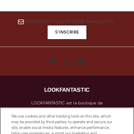
INSCRIVEZ-VOUS À NOTRE NEWSLETTER
S'INSCRIRE
LOOKFANTASTIC est la boutique de
beauté incontournable en Europe,
proposant les meilleurs produits de soins
We use cookies and other tracking tools on this site, which
de la peau, des cheveux et de maquillage
may be provided by third parties, to operate and secure our
de plus de 200 marques prestigieuses.
site, enable social media features, enhance performance,
Faites vos achats en ligne ou via
tailor user experiences, support our marketing and