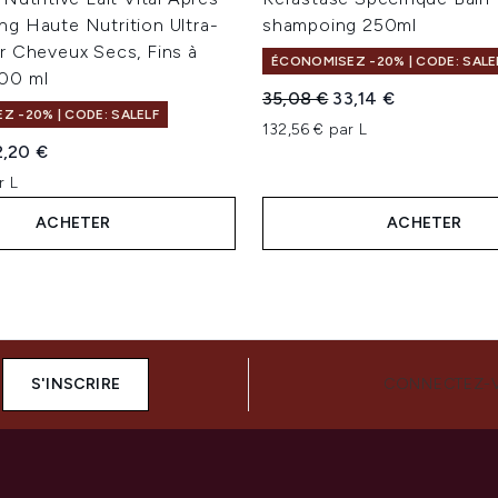
g Haute Nutrition Ultra-
shampoing 250ml
r Cheveux Secs, Fins à
ÉCONOMISEZ -20% | CODE: SALE
00 ml
Prix de vente :
Prix ​​actuel :
35,08 €
33,14 €
 -20% | CODE: SALELF
132,56 € par L
te :
ix ​​actuel :
2,20 €
r L
ACHETER
ACHETER
S'INSCRIRE
CONNECTEZ-