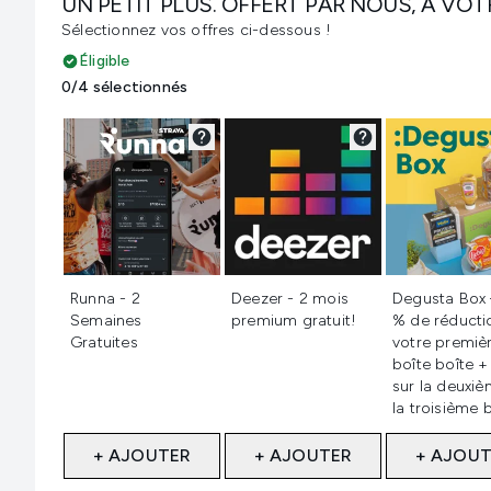
UN PETIT PLUS. OFFERT PAR NOUS, À VOT
Sélectionnez vos offres ci-dessous !
Éligible
0/4 sélectionnés
Non sélectionné
Non sélectionné
Non sélecti
Runna - 2
Deezer - 2 mois
Degusta Box
Semaines
premium gratuit!
% de réducti
Gratuites
votre premiè
boîte boîte +
sur la deuxiè
la troisième b
+ AJOUTER
+ AJOUTER
+ AJOU