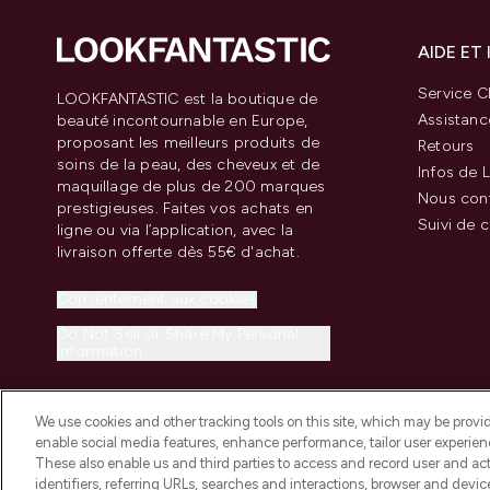
AIDE ET
Service Cl
LOOKFANTASTIC est la boutique de
Assistanc
beauté incontournable en Europe,
proposant les meilleurs produits de
Retours
soins de la peau, des cheveux et de
Infos de L
maquillage de plus de 200 marques
Nous con
prestigieuses. Faites vos achats en
Suivi de
ligne ou via l’application, avec la
livraison offerte dès 55€ d'achat.
Consentement aux cookies
Do Not Sell or Share My Personal
Information
We use cookies and other tracking tools on this site, which may be provide
enable social media features, enhance performance, tailor user experienc
These also enable us and third parties to access and record user and act
identifiers, referring URLs, searches and interactions, browser and devi