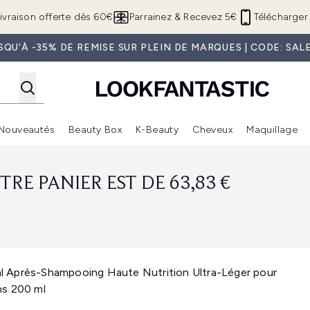
Passer au contenu principal
ivraison offerte dès 60€
Parrainez & Recevez 5€
Télécharger 
SQU'À -35% DE REMISE SUR PLEIN DE MARQUES | CODE: SAL
Nouveautés
Beauty Box
K-Beauty
Cheveux
Maquillage
Accédez au sous-menu (Boutique Été )
Accédez au sous-menu (Offres)
Accédez au sous-menu (Marques)
Accédez au sous-menu (Nouveautés)
Accédez au sous-menu (Beauty Box)
Accé
RE PANIER EST DE 63,83 €
tal Après-Shampooing Haute Nutrition Ultra-Léger pour
ns 200 ml