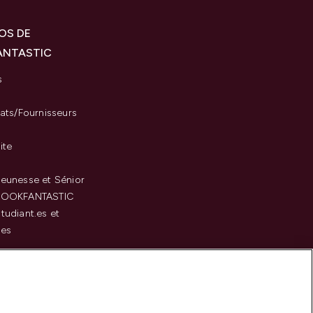
OS DE
ANTASTIC
s
iats/Fournisseurs
ite
eunesse et Sénior
LOOKFANTASTIC
tudiant.es et
.es