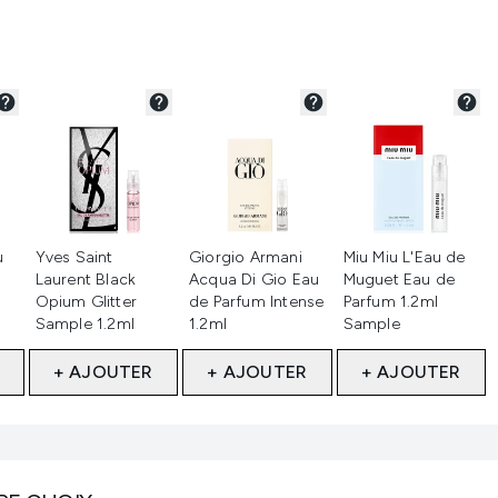
né
Non sélectionné
Non sélectionné
Non sélectionné
u
Yves Saint
Giorgio Armani
Miu Miu L'Eau de
l
Laurent Black
Acqua Di Gio Eau
Muguet Eau de
Opium Glitter
de Parfum Intense
Parfum 1.2ml
Sample 1.2ml
1.2ml
Sample
+ AJOUTER
+ AJOUTER
+ AJOUTER