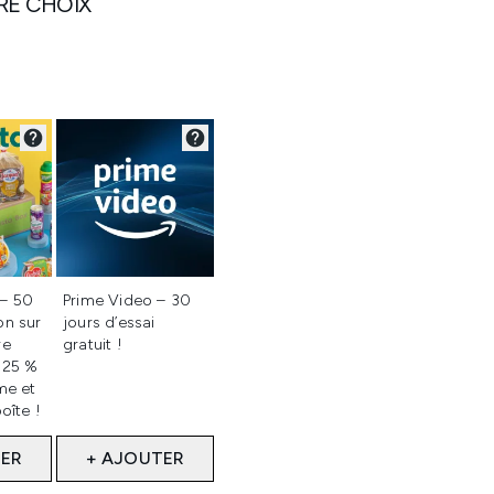
RE CHOIX
onné
Non sélectionné
 – 50
Prime Video – 30
on sur
jours d’essai
re
gratuit !
 25 %
me et
oîte !
TER
+ AJOUTER