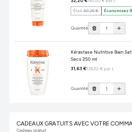
32,20 €
161,00 € par L
Était
40,25 €
Économisez 8
Quantité
Kérastase Nutritive Bain S
Secs 250 ml
31,63 €
126,52 € par L
Quantité
CADEAUX GRATUITS AVEC VOTRE COMM
Cadeau gratuit