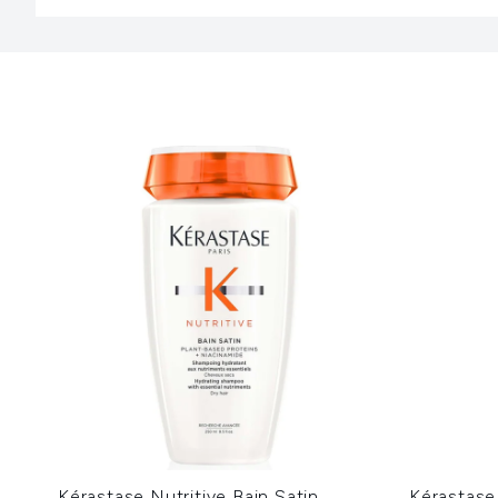
Showing slide 1
Kérastase Nutritive Bain Satin
Kérastase 