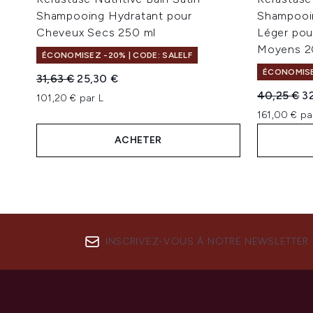
Shampooing Hydratant pour
Shampooin
Cheveux Secs 250 ml
Léger pou
Moyens 2
ÉCONOMISEZ -20% | CODE: SALELF
ÉCONOMISEZ
Prix de vente :
Prix ​​actuel :
31,63 €
25,30 €
Prix de ven
Pr
40,25 €
3
101,20 € par L
161,00 € pa
ACHETER
INSCRIVEZ-VOUS À NOTRE NEWSLETTER