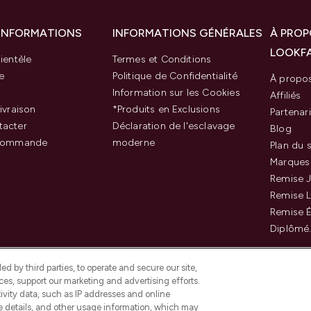
 INFORMATIONS
INFORMATIONS GÉNÉRALES
À PROP
LOOKF
ientèle
Termes et Conditions
e
Politique de Confidentialité
À propo
Information sur les Cookies
Affiliés
ivraison
*Produits en Exclusions
Partenar
tacter
Déclaration de l'esclavage
Blog
 commande
moderne
Plan du s
Marques
Remise J
Remise 
Remise É
Diplômé
d by third parties, to operate and secure our site,
es, support our marketing and advertising efforts.
ivity data, such as IP addresses and online
ce details, and other usage information, which may