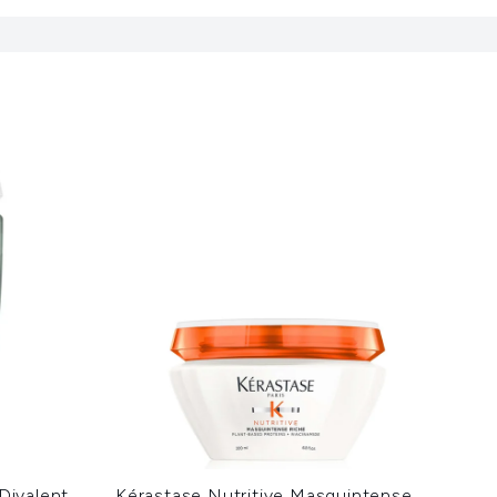
Divalent
Kérastase Nutritive Masquintense