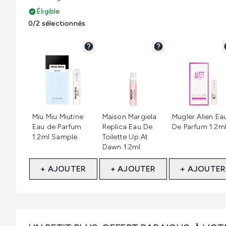
Éligible
0/2 sélectionnés
Non sélectionné
Non sélectionné
Non sélection
Miu Miu Miutine
Maison Margiela
Mugler Alien Ea
Eau de Parfum
Replica Eau De
De Parfum 1.2m
1.2ml Sample
Toilette Up At
Dawn 1.2ml
+ AJOUTER
+ AJOUTER
+ AJOUTER
Showing slide 1