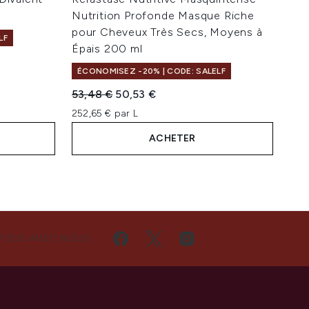
Nutrition Profonde Masque Riche
pour Cheveux Très Secs, Moyens à
LF
Épais 200 ml
ÉCONOMISEZ -20% | CODE: SALELF
Prix de vente :
Prix ​​actuel :
53,48 €
50,53 €
252,65 € par L
ACHETER
VOUS AVEC NOUS