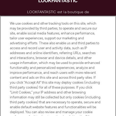
LOOKFANTASTIC est la boutique de
beauté incontournable en Europe,
proposant les meilleurs produits de soins
We use cookies and other tracking tools on this site, which
de la peau, des cheveux et de maquillage
may be provided by third parties, to operate and secure our
de plus de 200 marques prestigieuses.
site, enable social media features, enhance performance,
Faites vos achats en ligne ou via
tailor user experiences, support our marketing and
l’application, avec la livraison offerte dès
advertising efforts. These also enable us and third parties to
access and record user and activity data, such as IP
55€ d'achat.
addresses and online identifiers, referring URLs, searches
and interactions, browser and device details, and other
Consentement aux cookies
usage information, which may be used to provide enhanced
Do Not Sell or Share My Personal
functionality and personalized experiences, analyze and
Information
improve performance, and reach users with more relevant
content and ads on this site and across third party sites. If
you click “Accept All” this site may deploy cookies (including
AIDE ET INFORMATIONS
third party cookies) for all of these purposes. If you click
“Limit Cookies,” your IP address and other browsing
information may still be collected but only cookies (including
INFORMATIONS GÉNÉRALES
third party cookies) that are necessary to operate, secure and
enable default website features and functionalities will be
deployed. You can also review and manage your cookie
À PROPOS DE LOOKFANTASTIC