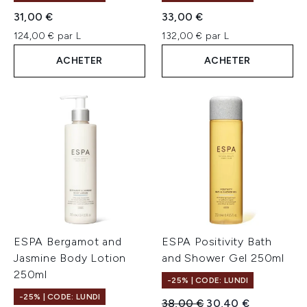
31,00 €
33,00 €
124,00 € par L
132,00 € par L
ACHETER
ACHETER
ESPA Bergamot and
ESPA Positivity Bath
Jasmine Body Lotion
and Shower Gel 250ml
250ml
-25% | CODE: LUNDI
-25% | CODE: LUNDI
Prix de vente :
Prix ​​actuel :
38,00 €
30,40 €