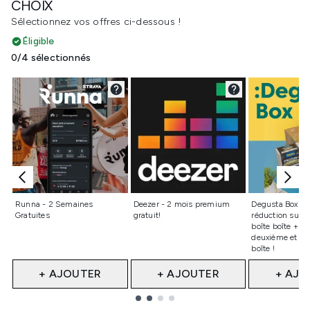
CHOIX
Sélectionnez vos offres ci-dessous !
Éligible
0/4 sélectionnés
Non sélectionné
Non sélectionné
Non sélect
Runna - 2 Semaines
Deezer - 2 mois premium
Degusta Box – 
Gratuites
gratuit!
réduction sur v
boîte boîte + 25
deuxième et la 
boîte !
+ AJOUTER
+ AJOUTER
+ AJO
Showing slide 1