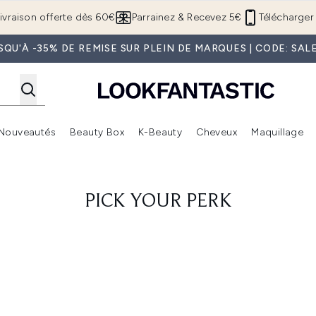
Passer au contenu principal
ivraison offerte dès 60€
Parrainez & Recevez 5€
Télécharger 
SQU'À -35% DE REMISE SUR PLEIN DE MARQUES | CODE: SAL
Nouveautés
Beauty Box
K-Beauty
Cheveux
Maquillage
Accédez au sous-menu (Boutique Été )
Accédez au sous-menu (Offres)
Accédez au sous-menu (Marques)
Accédez au sous-menu (Nouveautés)
Accédez au sous-menu (Beauty Box)
Accé
PICK YOUR PERK