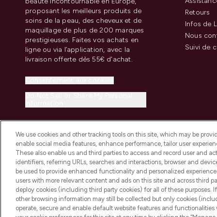
Assistanc
beauté incontournable en Europe,
proposant les meilleurs produits de
Retours
soins de la peau, des cheveux et de
Infos de L
maquillage de plus de 200 marques
Nous con
prestigieuses. Faites vos achats en
Suivi de
ligne ou via l’application, avec la
livraison offerte dès 55€ d'achat.
Consentement aux cookies
Do Not Sell or Share My Personal
Information
We use cookies and other tracking tools on this site, which may be provide
enable social media features, enhance performance, tailor user experienc
These also enable us and third parties to access and record user and act
identifiers, referring URLs, searches and interactions, browser and devi
be used to provide enhanced functionality and personalized experienc
2026 THG Beauty Europe GmbH Maximilianstrasse 54 80538 Munich
users with more relevant content and ads on this site and across third part
deploy cookies (including third party cookies) for all of these purposes. I
other browsing information may still be collected but only cookies (inclu
operate, secure and enable default website features and functionalities