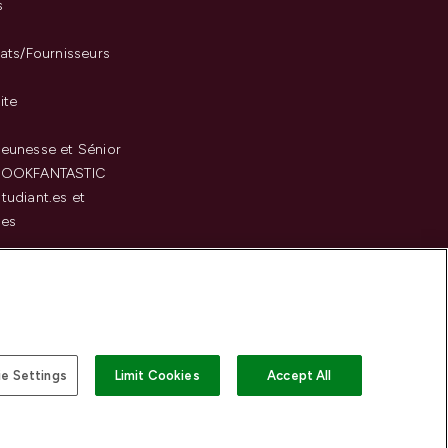
s
iats/Fournisseurs
ite
eunesse et Sénior
LOOKFANTASTIC
tudiant.es et
.es
c
e Settings
Limit Cookies
Accept All