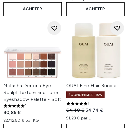
ACHETER
ACHETER
Natasha Denona Eye
OUAI Fine Hair Bundle
Sculpt Texture and Tone
ÉCONOMISEZ -15%
Eyeshadow Palette - Soft
1
1
5 étoiles sur un maximum de 
5 étoiles sur un maximum de 5
Prix de vente :
Prix ​​actuel :
64,40 €
54,74 €
90,85 €
91,23 € par L
22712,50 € par KG