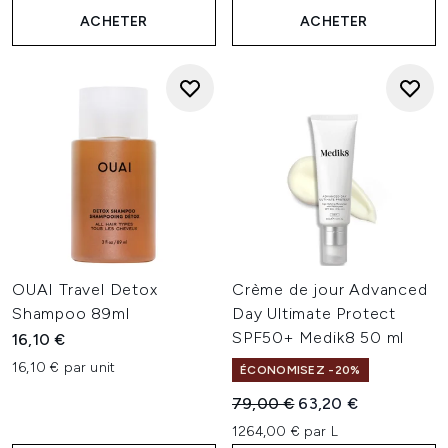
ACHETER
ACHETER
OUAI Travel Detox
Crème de jour Advanced
Shampoo 89ml
Day Ultimate Protect
SPF50+ Medik8 50 ml
16,10 €
16,10 € par unit
ÉCONOMISEZ -20%
Prix de vente :
Prix ​​actuel :
79,00 €
63,20 €
1264,00 € par L