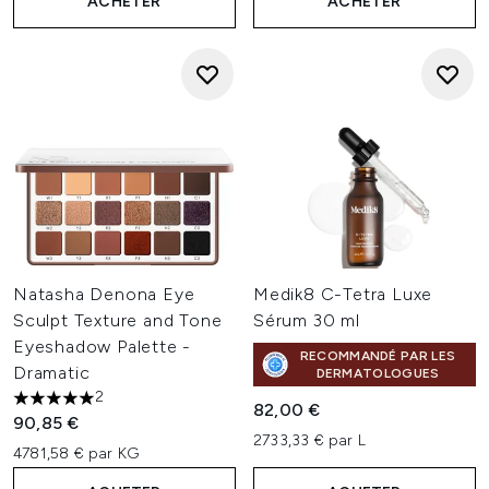
ACHETER
ACHETER
Natasha Denona Eye
Medik8 C-Tetra Luxe
Sculpt Texture and Tone
Sérum 30 ml
Eyeshadow Palette -
RECOMMANDÉ PAR LES
Dramatic
DERMATOLOGUES
2
5 étoiles sur un maximum de 5
82,00 €
90,85 €
2733,33 € par L
4781,58 € par KG