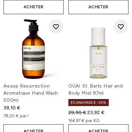
ACHETER
ACHETER
Aesop Resurrection
OUAI St. Barts Hair and
Aromatique Hand Wash
Body Mist 97ml
500ml
ÉCONOMISEZ -20%
39,10 €
Prix de vente :
Prix ​​actuel :
29,90 €
23,92 €
78,20 € par l
164,97 € par KG
ACHETER
ACHETER