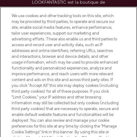
LOOKFANTASTIC est la boutique de
beauté incontournable en Europe,
proposant les meilleurs produits de soins
We use cookies and other tracking tools on this site, which
de la peau, des cheveux et de maquillage
may be provided by third parties, to operate and secure our
de plus de 200 marques prestigieuses.
site, enable social media features, enhance performance,
Faites vos achats en ligne ou via
tailor user experiences, support our marketing and
l’application, avec la livraison offerte dès
advertising efforts. These also enable us and third parties to
access and record user and activity data, such as IP
55€ d'achat.
addresses and online identifiers, referring URLs, searches
and interactions, browser and device details, and other
Consentement aux cookies
usage information, which may be used to provide enhanced
Do Not Sell or Share My Personal
functionality and personalized experiences, analyze and
Information
improve performance, and reach users with more relevant
content and ads on this site and across third party sites. If
you click “Accept All” this site may deploy cookies (including
AIDE ET INFORMATIONS
third party cookies) for all of these purposes. If you click
“Limit Cookies,” your IP address and other browsing
information may still be collected but only cookies (including
INFORMATIONS GÉNÉRALES
third party cookies) that are necessary to operate, secure and
enable default website features and functionalities will be
deployed. You can also review and manage your cookie
À PROPOS DE LOOKFANTASTIC
preferences for this site at any time by clicking the “Manage
Cookie Settings” link in this banner. By using this site or