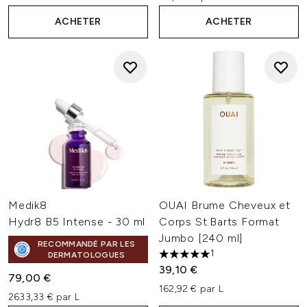
ACHETER
ACHETER
Medik8
OUAI Brume Cheveux et
Hydr8 B5 Intense - 30 ml
Corps St.Barts Format
Jumbo [240 ml]
RECOMMANDÉ PAR LES
1
DERMATOLOGUES
5 étoiles sur un maximum de 
39,10 €
79,00 €
162,92 € par L
2633,33 € par L