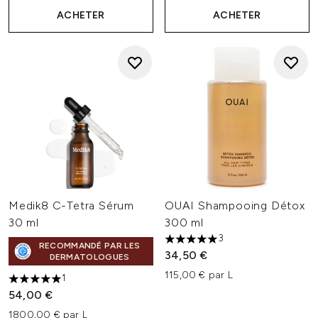
ACHETER
ACHETER
Medik8 C-Tetra Sérum
OUAI Shampooing Détox
30 ml
300 ml
3
5 étoiles sur un maximum de 
RECOMMANDÉ PAR LES
34,50 €
DERMATOLOGUES
115,00 € par L
1
5 étoiles sur un maximum de 5
54,00 €
1800,00 € par L