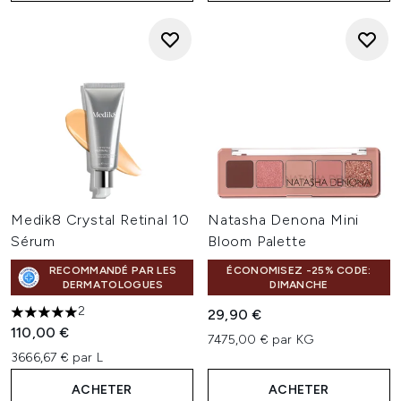
Medik8 Crystal Retinal 10
Natasha Denona Mini
Sérum
Bloom Palette
RECOMMANDÉ PAR LES
ÉCONOMISEZ -25% CODE:
DERMATOLOGUES
DIMANCHE
2
29,90 €
5 étoiles sur un maximum de 5
110,00 €
7475,00 € par KG
3666,67 € par L
ACHETER
ACHETER