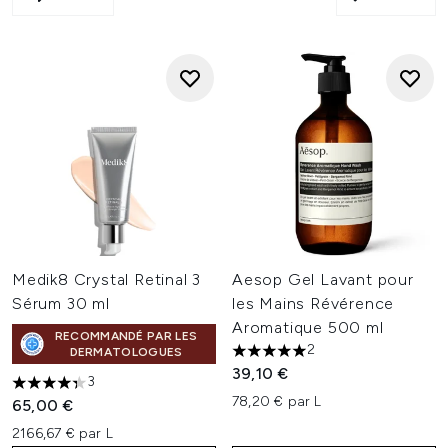
Medik8 Crystal Retinal 3
Aesop Gel Lavant pour
Sérum 30 ml
les Mains Révérence
Aromatique 500 ml
RECOMMANDÉ PAR LES
2
DERMATOLOGUES
5 étoiles sur un maximum de 
39,10 €
3
4.33 étoiles sur un maximum de 5
78,20 € par L
65,00 €
2166,67 € par L