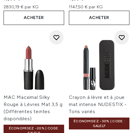
2830,19 € par KG
1147,50 € par KG
ACHETER
ACHETER
MAC Macximal Silky
Crayon à lèvre et à joue
Rouge à Lèvres Mat 3,5 g
mat intense NUDESTIX -
(Différentes teintes
Tons variés
disponibles)
ÉCONOMISEZ -30% | CODE :
SALELF
ÉCONOMISEZ -20% | CODE: