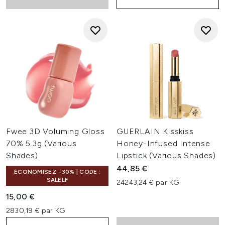
Fwee 3D Voluming Gloss
GUERLAIN Kisskiss
70% 5.3g (Various
Honey-Infused Intense
Shades)
Lipstick (Various Shades)
44,85 €
ÉCONOMISEZ -30% | CODE :
SALELF
24243,24 € par KG
15,00 €
2830,19 € par KG