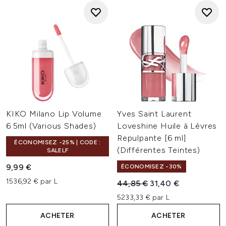
KIKO Milano Lip Volume
Yves Saint Laurent
6.5ml (Various Shades)
Loveshine Huile à Lèvres
Repulpante [6 ml]
ÉCONOMISEZ -25% | CODE :
(Différentes Teintes)
SALELF
9,99 €
ÉCONOMISEZ -30%
1536,92 € par L
Prix de vente :
Prix ​​actuel :
44,85 €
31,40 €
5233,33 € par L
ACHETER
ACHETER