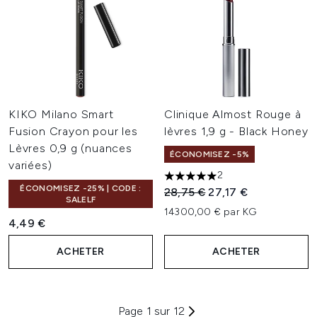
KIKO Milano Smart
Clinique Almost Rouge à
Fusion Crayon pour les
lèvres 1,9 g - Black Honey
Lèvres 0,9 g (nuances
ÉCONOMISEZ -5%
variées)
2
5 étoiles sur un maximum de 
ÉCONOMISEZ -25% | CODE :
Prix de vente :
Prix ​​actuel :
28,75 €
27,17 €
SALELF
14300,00 € par KG
4,49 €
ACHETER
ACHETER
Page 1 sur 12