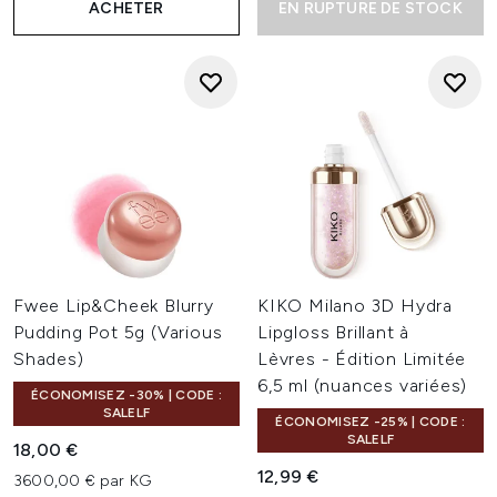
ACHETER
EN RUPTURE DE STOCK
Fwee Lip&Cheek Blurry
KIKO Milano 3D Hydra
Pudding Pot 5g (Various
Lipgloss Brillant à
Shades)
Lèvres - Édition Limitée
6,5 ml (nuances variées)
ÉCONOMISEZ -30% | CODE :
SALELF
ÉCONOMISEZ -25% | CODE :
SALELF
18,00 €
12,99 €
3600,00 € par KG