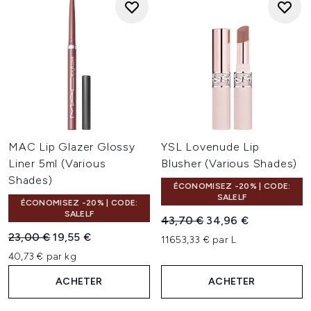
MAC Lip Glazer Glossy
YSL Lovenude Lip
Liner 5ml (Various
Blusher (Various Shades)
Shades)
ÉCONOMISEZ -20% | CODE:
SALELF
ÉCONOMISEZ -20% | CODE:
SALELF
Prix de vente :
Prix ​​actuel :
43,70 €
34,96 €
Prix de vente :
Prix ​​actuel :
23,00 €
19,55 €
11653,33 € par L
40,73 € par kg
ACHETER
ACHETER