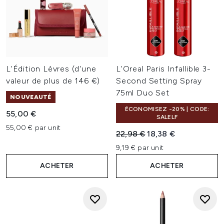
L'Édition Lèvres (d'une
L'Oreal Paris Infallible 3-
valeur de plus de 146 €)
Second Setting Spray
75ml Duo Set
NOUVEAUTÉ
ÉCONOMISEZ -20% | CODE:
55,00 €
SALELF
55,00 € par unit
Prix de vente :
Prix ​​actuel :
22,98 €
18,38 €
9,19 € par unit
ACHETER
ACHETER