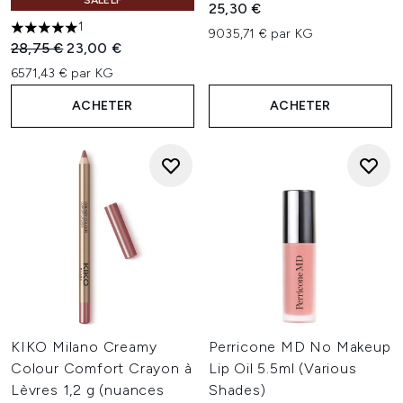
SALELF
25,30 €
1
9035,71 € par KG
5 étoiles sur un maximum de 5
Prix de vente :
Prix ​​actuel :
28,75 €
23,00 €
6571,43 € par KG
ACHETER
ACHETER
KIKO Milano Creamy
Perricone MD No Makeup
Colour Comfort Crayon à
Lip Oil 5.5ml (Various
Lèvres 1,2 g (nuances
Shades)