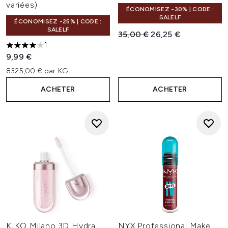
variées)
ÉCONOMISEZ -30% | CODE :
SALELF
ÉCONOMISEZ -25% | CODE :
SALELF
Prix de vente :
Prix ​​actuel :
35,00 €
26,25 €
1
4 étoiles sur un maximum de 5
9,99 €
8325,00 € par KG
ACHETER
ACHETER
KIKO Milano 3D Hydra
NYX Professional Make