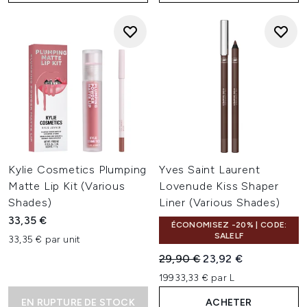
Kylie Cosmetics Plumping
Yves Saint Laurent
Matte Lip Kit (Various
Lovenude Kiss Shaper
Shades)
Liner (Various Shades)
33,35 €
ÉCONOMISEZ -20% | CODE:
SALELF
33,35 € par unit
Prix de vente :
Prix ​​actuel :
29,90 €
23,92 €
19933,33 € par L
EN RUPTURE DE STOCK
ACHETER