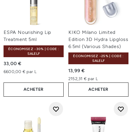
ESPA Nourishing Lip
KIKO Milano Limited
Treatment 5ml
Edition 3D Hydra Lipgloss
6.5ml (Various Shades)
ÉCONOMISEZ -30% | CODE :
SALELF
ÉCONOMISEZ -25% | CODE :
SALELF
33,00 €
13,99 €
6600,00 € par L
2152,31 € par L
ACHETER
ACHETER