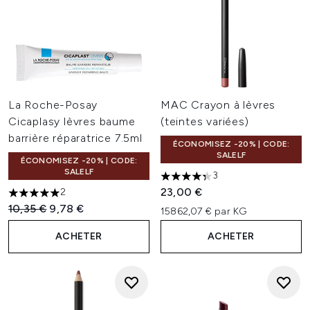
La Roche-Posay
MAC Crayon à lèvres
Cicaplasy lèvres baume
(teintes variées)
barrière réparatrice 7.5ml
ÉCONOMISEZ -20% | CODE:
SALELF
ÉCONOMISEZ -20% | CODE:
SALELF
3
4.33 étoiles sur un maximum 
23,00 €
2
5 étoiles sur un maximum de 5
Prix de vente :
Prix ​​actuel :
10,35 €
9,78 €
15862,07 € par KG
ACHETER
ACHETER