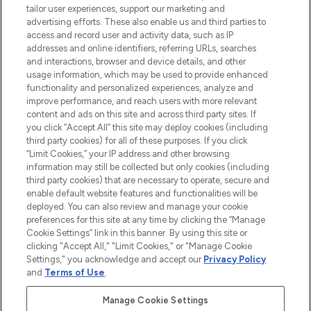
Faites vos achats en ligne ou via
tailor user experiences, support our marketing and
l’application, avec la livraison offerte dès
advertising efforts. These also enable us and third parties to
access and record user and activity data, such as IP
55€ d'achat.
addresses and online identifiers, referring URLs, searches
and interactions, browser and device details, and other
Consentement aux cookies
usage information, which may be used to provide enhanced
Do Not Sell or Share My Personal
functionality and personalized experiences, analyze and
Information
improve performance, and reach users with more relevant
content and ads on this site and across third party sites. If
you click “Accept All” this site may deploy cookies (including
AIDE ET INFORMATIONS
third party cookies) for all of these purposes. If you click
“Limit Cookies,” your IP address and other browsing
information may still be collected but only cookies (including
INFORMATIONS GÉNÉRALES
third party cookies) that are necessary to operate, secure and
enable default website features and functionalities will be
deployed. You can also review and manage your cookie
À PROPOS DE LOOKFANTASTIC
preferences for this site at any time by clicking the “Manage
Cookie Settings” link in this banner. By using this site or
clicking "Accept All," "Limit Cookies," or "Manage Cookie
Settings," you acknowledge and accept our
Privacy Policy
and
Terms of Use
.
Payer en toute sécurité avec
Manage Cookie Settings