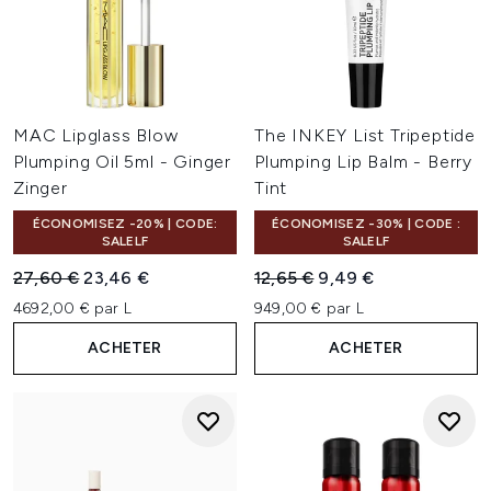
MAC Lipglass Blow
The INKEY List Tripeptide
Plumping Oil 5ml - Ginger
Plumping Lip Balm - Berry
Zinger
Tint
ÉCONOMISEZ -20% | CODE:
ÉCONOMISEZ -30% | CODE :
SALELF
SALELF
Prix de vente :
Prix ​​actuel :
Prix de vente :
Prix ​​actuel :
27,60 €
23,46 €
12,65 €
9,49 €
4692,00 € par L
949,00 € par L
ACHETER
ACHETER