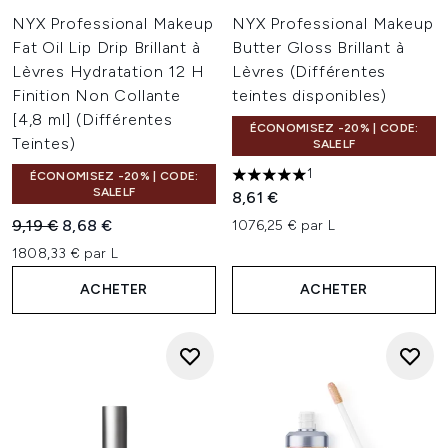
NYX Professional Makeup
NYX Professional Makeup
Fat Oil Lip Drip Brillant à
Butter Gloss Brillant à
Lèvres Hydratation 12 H
Lèvres (Différentes
Finition Non Collante
teintes disponibles)
[4,8 ml] (Différentes
ÉCONOMISEZ -20% | CODE:
Teintes)
SALELF
1
ÉCONOMISEZ -20% | CODE:
5 étoiles sur un maximum de 
SALELF
8,61 €
Prix de vente :
Prix ​​actuel :
9,19 €
8,68 €
1076,25 € par L
1808,33 € par L
ACHETER
ACHETER