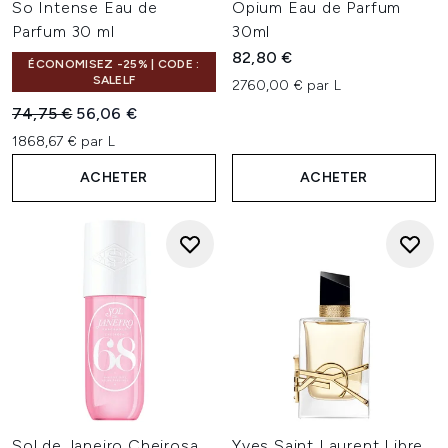
So Intense Eau de
Opium Eau de Parfum
Parfum 30 ml
30ml
82,80 €
ÉCONOMISEZ -25% | CODE :
SALELF
2760,00 € par L
Prix de vente :
Prix ​​actuel :
74,75 €
56,06 €
1868,67 € par L
ACHETER
ACHETER
Sol de Janeiro Cheirosa
Yves Saint Laurent Libre