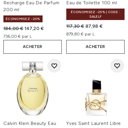
Recharge Eau De Parfum
Eau de Toilette 100 ml
200 ml
ÉCONOMISEZ -25% | CODE :
SALELF
ÉCONOMISEZ -20%
Prix de vente :
Prix ​​actuel :
117,30 €
87,98 €
Prix de vente :
Prix ​​actuel :
184,00 €
147,20 €
879,80 € par L
736,00 € par L
ACHETER
ACHETER
Calvin Klein Beauty Eau
Yves Saint Laurent Libre