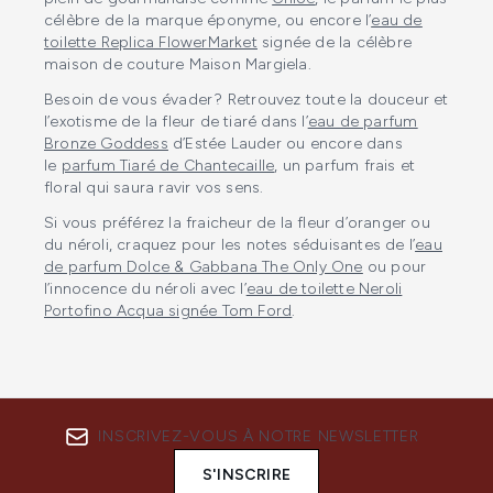
célèbre de la marque éponyme, ou encore l’
eau de
toilette Replica FlowerMarket
signée de la célèbre
maison de couture Maison Margiela.
Besoin de vous évader ? Retrouvez toute la douceur et
l’exotisme de la fleur de tiaré dans l’
eau de parfum
Bronze Goddess
d’Estée Lauder ou encore dans
le
parfum Tiaré de Chantecaille
, un parfum frais et
floral qui saura ravir vos sens.
Si vous préférez la fraicheur de la fleur d’oranger ou
du néroli, craquez pour les notes séduisantes de l’
eau
de parfum Dolce & Gabbana The Only One
ou pour
l’innocence du néroli avec l’
eau de toilette Neroli
Portofino Acqua signée Tom Ford
.
INSCRIVEZ-VOUS À NOTRE NEWSLETTER
S'INSCRIRE