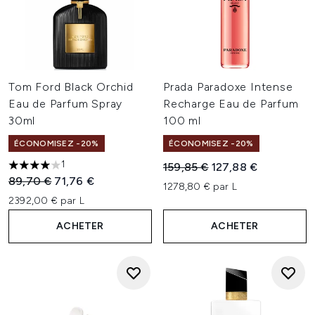
Tom Ford Black Orchid
Prada Paradoxe Intense
Eau de Parfum Spray
Recharge Eau de Parfum
30ml
100 ml
ÉCONOMISEZ -20%
ÉCONOMISEZ -20%
1
Prix de vente :
Prix ​​actuel :
159,85 €
127,88 €
4 étoiles sur un maximum de 5
Prix de vente :
Prix ​​actuel :
89,70 €
71,76 €
1278,80 € par L
2392,00 € par L
ACHETER
ACHETER