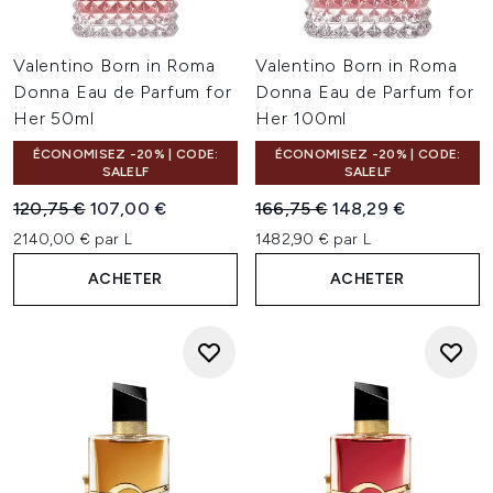
Valentino Born in Roma
Valentino Born in Roma
Donna Eau de Parfum for
Donna Eau de Parfum for
Her 50ml
Her 100ml
ÉCONOMISEZ -20% | CODE:
ÉCONOMISEZ -20% | CODE:
SALELF
SALELF
Prix de vente :
Prix ​​actuel :
Prix de vente :
Prix ​​actuel :
120,75 €
107,00 €
166,75 €
148,29 €
2140,00 € par L
1482,90 € par L
ACHETER
ACHETER