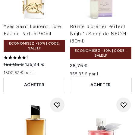
Yves Saint Laurent Libre
Brume d'oreiller Perfect
Eau de Parfum 90ml
Night's Sleep de NEOM
(30ml)
ÉCONOMISEZ -20% | CODE:
SALELF
ÉCONOMISEZ -30% | CODE :
SALELF
1
5 étoiles sur un maximum de 5
Prix de vente :
Prix ​​actuel :
169,05 €
135,24 €
28,75 €
1502,67 € par L
958,33 € par L
ACHETER
ACHETER