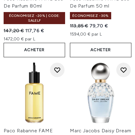
Acqua signée Tom Ford
.
De Parfum 80ml
De Parfum 50 ml
ÉCONOMISEZ -20% | CODE:
ÉCONOMISEZ -30%
SALELF
Prix de vente :
Prix ​​actuel :
113,85 €
79,70 €
Prix de vente :
Prix ​​actuel :
147,20 €
117,76 €
1594,00 € par L
1472,00 € par L
ACHETER
ACHETER
Paco Rabanne FAME
Marc Jacobs Daisy Dream