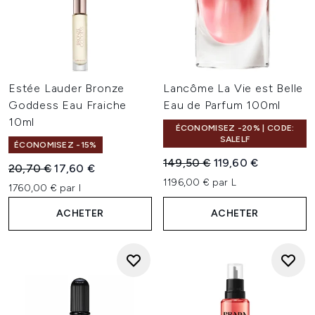
Estée Lauder Bronze
Lancôme La Vie est Belle
Goddess Eau Fraiche
Eau de Parfum 100ml
10ml
ÉCONOMISEZ -20% | CODE:
SALELF
ÉCONOMISEZ -15%
Prix de vente :
Prix ​​actuel :
149,50 €
119,60 €
Prix de vente :
Prix ​​actuel :
20,70 €
17,60 €
1196,00 € par L
1760,00 € par l
ACHETER
ACHETER