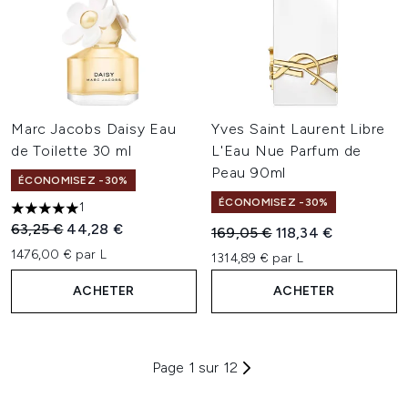
Marc Jacobs Daisy Eau
Yves Saint Laurent Libre
de Toilette 30 ml
L'Eau Nue Parfum de
Peau 90ml
ÉCONOMISEZ -30%
ÉCONOMISEZ -30%
1
5 étoiles sur un maximum de 5
Prix de vente :
Prix ​​actuel :
63,25 €
44,28 €
Prix de vente :
Prix ​​actuel :
169,05 €
118,34 €
1476,00 € par L
1314,89 € par L
ACHETER
ACHETER
Page 1 sur 12