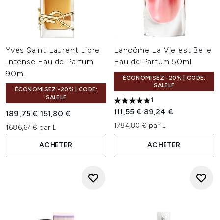
Yves Saint Laurent Libre
Lancôme La Vie est Belle
Intense Eau de Parfum
Eau de Parfum 50ml
90ml
ÉCONOMISEZ -20% | CODE:
SALELF
ÉCONOMISEZ -20% | CODE:
SALELF
1
5 étoiles sur un maximum de 
Prix de vente :
Prix ​​actuel :
111,55 €
89,24 €
Prix de vente :
Prix ​​actuel :
189,75 €
151,80 €
1784,80 € par L
1686,67 € par L
ACHETER
ACHETER