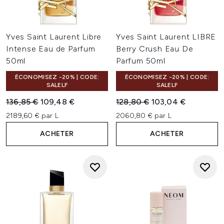
Yves Saint Laurent Libre
Yves Saint Laurent LIBRE
Intense Eau de Parfum
Berry Crush Eau De
50ml
Parfum 50ml
ÉCONOMISEZ -20% | CODE:
ÉCONOMISEZ -20% | CODE:
SALELF
SALELF
Prix de vente :
Prix ​​actuel :
Prix de vente :
Prix ​​actuel :
136,85 €
109,48 €
128,80 €
103,04 €
2189,60 € par L
2060,80 € par L
ACHETER
ACHETER