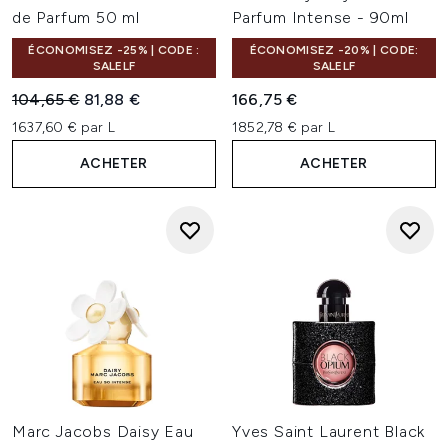
de Parfum 50 ml
Parfum Intense - 90ml
ÉCONOMISEZ -25% | CODE :
ÉCONOMISEZ -20% | CODE:
SALELF
SALELF
Prix de vente :
Prix ​​actuel :
104,65 €
81,88 €
166,75 €
1637,60 € par L
1852,78 € par L
ACHETER
ACHETER
Marc Jacobs Daisy Eau
Yves Saint Laurent Black