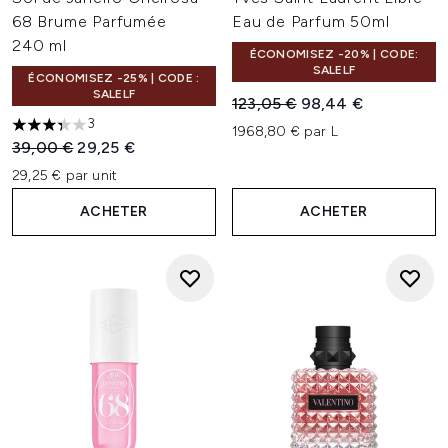
68 Brume Parfumée
Eau de Parfum 50ml
240 ml
ÉCONOMISEZ -20% | CODE:
SALELF
ÉCONOMISEZ -25% | CODE :
SALELF
Prix de vente :
Prix ​​actuel :
123,05 €
98,44 €
3
1968,80 € par L
3.33 étoiles sur un maximum de 5
Prix de vente :
Prix ​​actuel :
39,00 €
29,25 €
29,25 € par unit
ACHETER
ACHETER