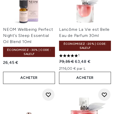
NEOM Wellbeing Perfect
Lancôme La Vie est Belle
Night’s Sleep Essential
Eau de Parfum 30ml
Oil Blend 10ml
ÉCONOMISEZ -20% | CODE:
SALELF
ÉCONOMISEZ -30% | CODE :
SALELF
1
5 étoiles sur un maximum de 
Prix de vente :
Prix ​​actuel :
79,35 €
63,48 €
26,45 €
2116,00 € par L
ACHETER
ACHETER