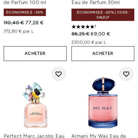
de Parfum 100 ml
Eau de Parfum 30ml
ÉCONOMISEZ -30%
ÉCONOMISEZ -20% | CODE:
SALELF
Prix de vente :
Prix ​​actuel :
110,40 €
77,28 €
1
5 étoiles sur un maximum de 
772,80 € par L
Prix de vente :
Prix ​​actuel :
86,25 €
69,00 €
2300,00 € par L
ACHETER
ACHETER
Perfect Marc Jacobs Eau
Armani My Way Eau de