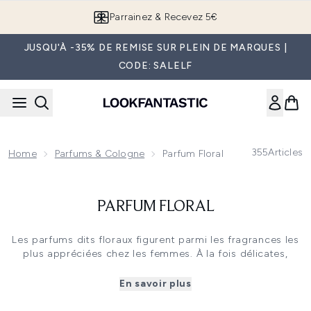
Passer au contenu principal
Parrainez & Recevez 5€
JUSQU'À -35% DE REMISE SUR PLEIN DE MARQUES |
CODE: SALELF
355
Articles
Home
Parfums & Cologne
Parfum Floral
PARFUM FLORAL
Les parfums dits floraux figurent parmi les fragrances les
plus appréciées chez les femmes. À la fois délicates,
élégantes et sensuelles, ces notes florales symbolisent
féminité, douceur, naturel et offrent une multitude de
En savoir plus
senteurs grâce au large choix de fleurs utilisées en
parfumerie : fleur d’oranger, jasmin, tubéreuse, ylang-