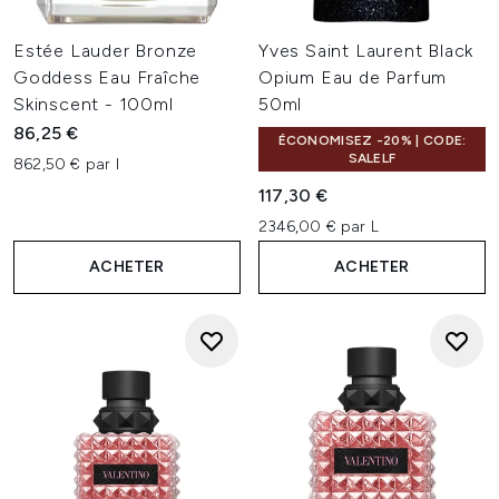
Estée Lauder Bronze
Yves Saint Laurent Black
Goddess Eau Fraîche
Opium Eau de Parfum
Skinscent - 100ml
50ml
86,25 €
ÉCONOMISEZ -20% | CODE:
SALELF
862,50 € par l
117,30 €
2346,00 € par L
ACHETER
ACHETER