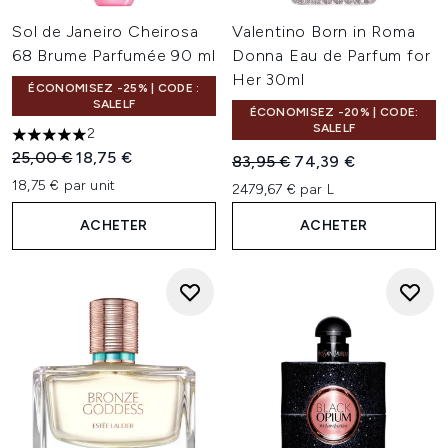
Sol de Janeiro Cheirosa
Valentino Born in Roma
68 Brume Parfumée 90 ml
Donna Eau de Parfum for
Her 30ml
ÉCONOMISEZ -25% | CODE :
SALELF
ÉCONOMISEZ -20% | CODE:
SALELF
2
5 étoiles sur un maximum de 5
Prix de vente :
Prix ​​actuel :
25,00 €
18,75 €
Prix de vente :
Prix ​​actuel :
83,95 €
74,39 €
18,75 € par unit
2479,67 € par L
ACHETER
ACHETER