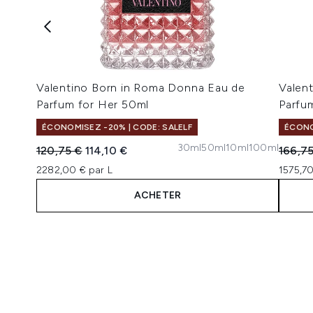
Valentino Born in Roma Donna Eau de
Valen
Parfum for Her 50ml
Parfu
ÉCONOMISEZ -20% | CODE: SALELF
ÉCONO
30ml
50ml
10ml
100ml
Prix de vente :
Prix ​​actuel :
Prix de
120,75 €
114,10 €
166,7
2282,00 € par L
1575,70
ACHETER
Showing slide 1