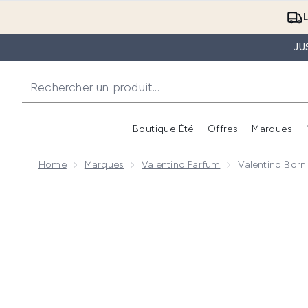
L
JU
Boutique Été
Offres
Marques
Home
Marques
Valentino Parfum
Valentino Bor
Now showing image 1 Valentino Born in Roma Donna E