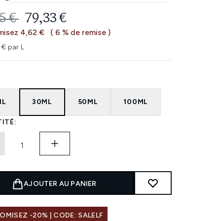
 DE VENTE :
PRIX ​​ACTUEL :
5 €
79,33 €
isez 4,62 €
( 6 % de remise )
 € par L
ML
30ML
50ML
100ML
ITÉ:
AJOUTER AU PANIER
MISEZ -20% | CODE: SALELF