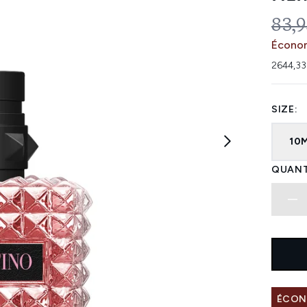
PRIX
83,9
Économ
2644,33
SIZE:
10
QUANT
ÉCONO