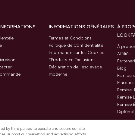
 INFORMATIONS
INFORMATIONS GÉNÉRALES
À PROP
LOOKF
ientèle
Termes et Conditions
e
Politique de Confidentialité
À propo
Information sur les Cookies
Affiliés
ivraison
*Produits en Exclusions
Partenar
tacter
Déclaration de l'esclavage
Blog
 commande
moderne
Plan du s
Marques
Remise J
Remise 
Remise É
Diplômé
d by third parties, to operate and secure our site,
es, support our marketing and advertising efforts.