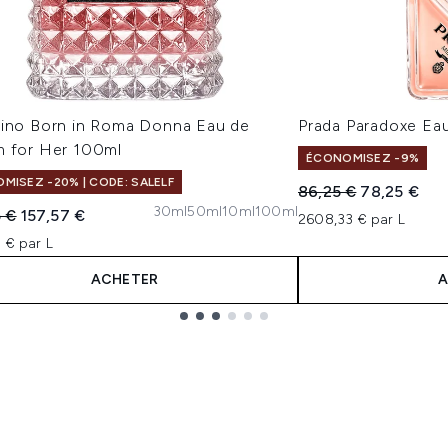
tino Born in Roma Donna Eau de
Prada Paradoxe Ea
m for Her 100ml
ÉCONOMISEZ -9%
MISEZ -20% | CODE: SALELF
Prix de vente :
Prix ​​actuel 
86,25 €
78,25 €
30ml
50ml
10ml
100ml
 vente :
Prix ​​actuel :
5 €
157,57 €
2608,33 € par L
 € par L
ACHETER
A