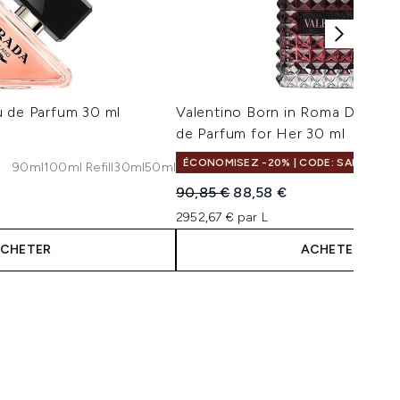
u de Parfum 30 ml
Valentino Born in Roma Donna 
de Parfum for Her 30 ml
ÉCONOMISEZ -20% | CODE: SALELF
90ml
100ml Refill
30ml
50ml
:
Prix de vente :
Prix ​​actuel :
90,85 €
88,58 €
2952,67 € par L
CHETER
ACHETER