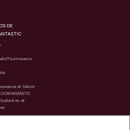
OS DE
ANTASTIC
s
iats/Fournisseurs
ite
eunesse et Sénior
LOOKFANTASTIC
tudiant.es et
.es