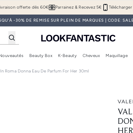
Passer au contenu principal
ivraison offerte dès 60€
Parrainez & Recevez 5€
Télécharger 
SQU'À -30% DE REMISE SUR PLEIN DE MARQUES | CODE: SAL
Nouveautés
Beauty Box
K-Beauty
Cheveux
Maquillage
Accédez au sous-menu (Boutique Été )
Accédez au sous-menu (Offres)
Accédez au sous-menu (Marques)
Accédez au sous-menu (Nouveautés)
Accédez au sous-menu (Beauty Box)
Accé
n In Roma Donna Eau De Parfum For Her 30ml
au de Parfum for Her 30ml
VALE
VAL
DON
HER