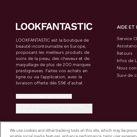
AIDE ET
Service Cl
LOOKFANTASTIC est la boutique de
Assistanc
beauté incontournable en Europe,
proposant les meilleurs produits de
Retours
soins de la peau, des cheveux et de
Infos de L
maquillage de plus de 200 marques
Nous con
prestigieuses. Faites vos achats en
Suivi de
ligne ou via l’application, avec la
livraison offerte dès 55€ d'achat.
Consentement aux cookies
Do Not Sell or Share My Personal
Information
We use cookies and other tracking tools on this site, which may be provide
enable social media features, enhance performance, tailor user experienc