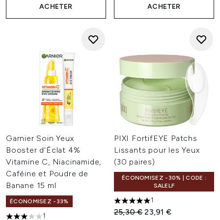
ACHETER
ACHETER
Garnier Soin Yeux
PIXI FortifEYE Patchs
Booster d'Éclat 4%
Lissants pour les Yeux
Vitamine C, Niacinamide,
(30 paires)
Caféine et Poudre de
ÉCONOMISEZ -30% | CODE :
Banane 15 ml
SALELF
1
ÉCONOMISEZ -33%
5 étoiles sur un maximum de 
Prix de vente :
Prix ​​actuel :
25,30 €
23,91 €
1