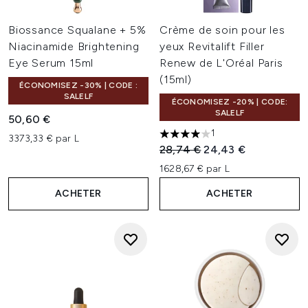
Biossance Squalane + 5%
Crème de soin pour les
Niacinamide Brightening
yeux Revitalift Filler
Eye Serum 15ml
Renew de L'Oréal Paris
(15ml)
ÉCONOMISEZ -30% | CODE :
SALELF
ÉCONOMISEZ -20% | CODE:
SALELF
50,60 €
1
3373,33 € par L
4 étoiles sur un maximum de 
Prix de vente :
Prix ​​actuel :
28,74 €
24,43 €
1628,67 € par L
ACHETER
ACHETER