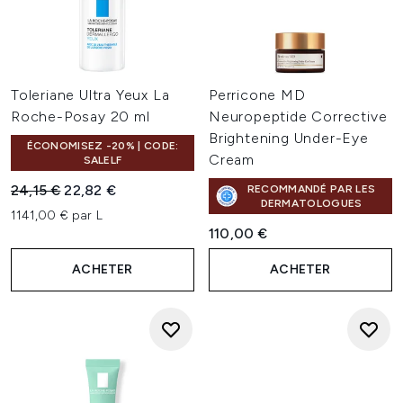
Toleriane Ultra Yeux La
Perricone MD
Roche-Posay 20 ml
Neuropeptide Corrective
Brightening Under-Eye
ÉCONOMISEZ -20% | CODE:
Cream
SALELF
Prix de vente :
Prix ​​actuel :
24,15 €
22,82 €
RECOMMANDÉ PAR LES
DERMATOLOGUES
1141,00 € par L
110,00 €
ACHETER
ACHETER