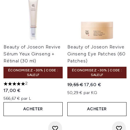
Beauty of Joseon Revive
Beauty of Joseon Revive
Sérum Yeux Ginseng +
Ginseng Eye Patches (60
Rétinal (30 ml)
Patches)
ÉCONOMISEZ -30% | CODE :
ÉCONOMISEZ -30% | CODE :
SALELF
SALELF
2
Prix de vente :
Prix ​​actuel :
19,55 €
17,60 €
5 étoiles sur un maximum de 5
17,00 €
50,29 € par KG
566,67 € par L
ACHETER
ACHETER