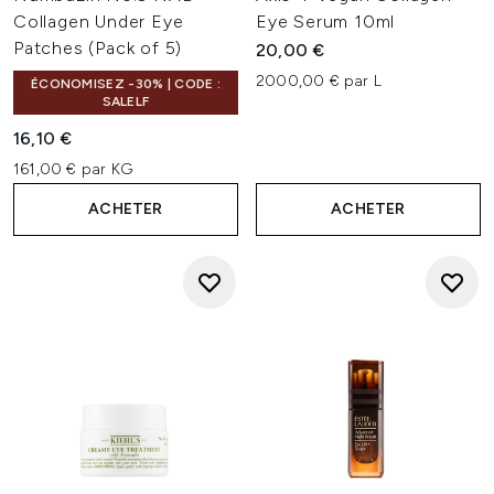
pourrait entraîner des éruptions et des imperfections.
Collagen Under Eye
Eye Serum 10ml
Découvrez la vaste collection de soins pour le contour
Patches (Pack of 5)
20,00 €
yeux et de produits de maquillage pour les yeux de
2000,00 € par L
ÉCONOMISEZ -30% | CODE :
LOOKFANTASTIC, disponibles pour une livraison dans
SALELF
toute la France.
16,10 €
161,00 € par KG
ACHETER
ACHETER