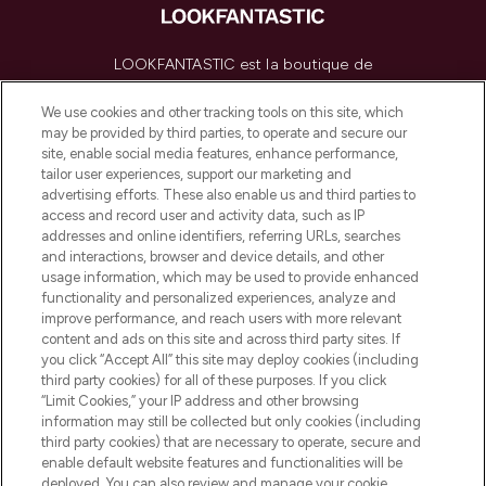
LOOKFANTASTIC est la boutique de
beauté incontournable en Europe,
proposant les meilleurs produits de soins
We use cookies and other tracking tools on this site, which
de la peau, des cheveux et de maquillage
may be provided by third parties, to operate and secure our
de plus de 200 marques prestigieuses.
site, enable social media features, enhance performance,
Faites vos achats en ligne ou via
tailor user experiences, support our marketing and
l’application, avec la livraison offerte dès
advertising efforts. These also enable us and third parties to
access and record user and activity data, such as IP
55€ d'achat.
addresses and online identifiers, referring URLs, searches
and interactions, browser and device details, and other
Consentement aux cookies
usage information, which may be used to provide enhanced
Do Not Sell or Share My Personal
functionality and personalized experiences, analyze and
Information
improve performance, and reach users with more relevant
content and ads on this site and across third party sites. If
you click “Accept All” this site may deploy cookies (including
AIDE ET INFORMATIONS
third party cookies) for all of these purposes. If you click
“Limit Cookies,” your IP address and other browsing
information may still be collected but only cookies (including
INFORMATIONS GÉNÉRALES
third party cookies) that are necessary to operate, secure and
enable default website features and functionalities will be
deployed. You can also review and manage your cookie