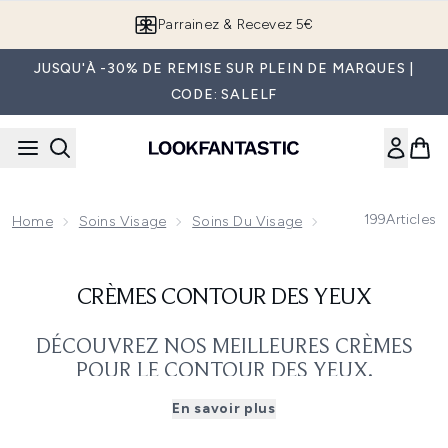
Passer au contenu principal
Parrainez & Recevez 5€
JUSQU'À -30% DE REMISE SUR PLEIN DE MARQUES |
CODE: SALELF
199
Articles
Home
Soins Visage
Soins Du Visage
Crèmes Contour 
CRÈMES CONTOUR DES YEUX
DÉCOUVREZ NOS MEILLEURES CRÈMES
POUR LE CONTOUR DES YEUX.
Les nuits tardives ou les heures passées à se tourner et à
En savoir plus
se retourner vous donnent-elles des cercles sombres
sous les yeux ? Investissez dans une crème pour le