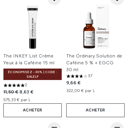
The INKEY List Crème
The Ordinary Solution de
Yeux à la Caféine 15 ml
Caféine 5 % + EGCG
30 ml
ÉCONOMISEZ -30% | CODE :
37
SALELF
3.73 étoiles sur un maximum 
9,66 €
2
5 étoiles sur un maximum de 5
322,00 € par L
Prix de vente :
Prix ​​actuel :
11,50 €
8,63 €
575,33 € par L
ACHETER
ACHETER