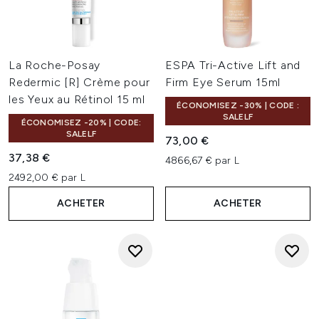
La Roche-Posay
ESPA Tri-Active Lift and
Redermic [R] Crème pour
Firm Eye Serum 15ml
les Yeux au Rétinol 15 ml
ÉCONOMISEZ -30% | CODE :
SALELF
ÉCONOMISEZ -20% | CODE:
SALELF
73,00 €
37,38 €
4866,67 € par L
2492,00 € par L
ACHETER
ACHETER