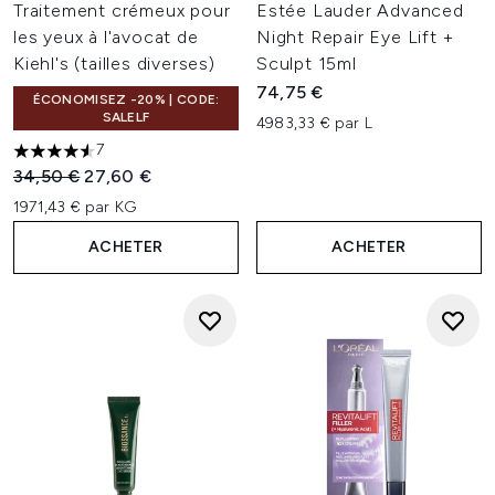
Traitement crémeux pour
Estée Lauder Advanced
les yeux à l'avocat de
Night Repair Eye Lift +
Kiehl's (tailles diverses)
Sculpt 15ml
74,75 €
ÉCONOMISEZ -20% | CODE:
SALELF
4983,33 € par L
7
4.57 étoiles sur un maximum de 5
Prix de vente :
Prix ​​actuel :
34,50 €
27,60 €
1971,43 € par KG
ACHETER
ACHETER