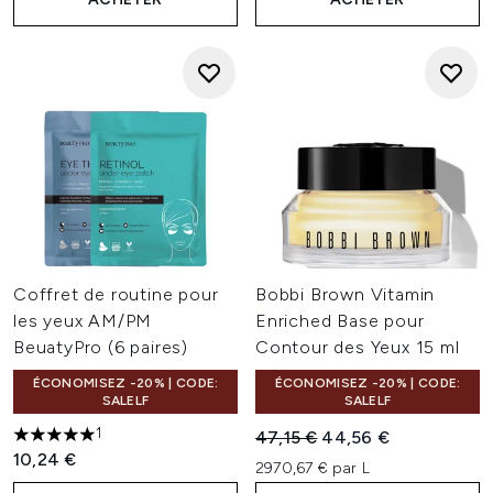
Coffret de routine pour
Bobbi Brown Vitamin
les yeux AM/PM
Enriched Base pour
BeuatyPro (6 paires)
Contour des Yeux 15 ml
ÉCONOMISEZ -20% | CODE:
ÉCONOMISEZ -20% | CODE:
SALELF
SALELF
1
Prix de vente :
Prix ​​actuel :
47,15 €
44,56 €
5 étoiles sur un maximum de 5
10,24 €
2970,67 € par L