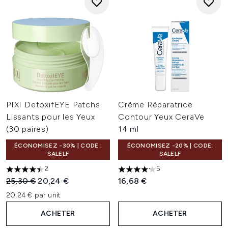
PIXI DetoxifEYE Patchs
Crème Réparatrice
Lissants pour les Yeux
Contour Yeux CeraVe
(30 paires)
14 ml
ÉCONOMISEZ -30% | CODE :
ÉCONOMISEZ -20% | CODE:
SALELF
SALELF
2
5
4.5 étoiles sur un maximum de 5
4.2 étoiles sur un maximum d
Prix de vente :
Prix ​​actuel :
25,30 €
20,24 €
16,68 €
20,24 € par unit
ACHETER
ACHETER