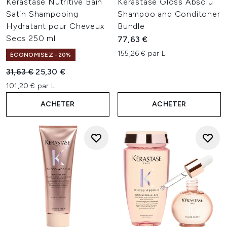
Kérastase Nutritive Bain
Kérastase Gloss Absolu
Satin Shampooing
Shampoo and Conditoner
Hydratant pour Cheveux
Bundle
Secs 250 ml
77,63 €
155,26 € par L
ÉCONOMISEZ -20%
Prix de vente :
Prix ​​actuel :
31,63 €
25,30 €
101,20 € par L
ACHETER
ACHETER