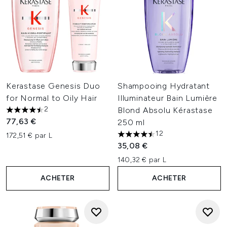
Kerastase Genesis Duo
Shampooing Hydratant
for Normal to Oily Hair
Illuminateur Bain Lumière
2
Blond Absolu Kérastase
4.5 étoiles sur un maximum de 5
77,63 €
250 ml
12
172,51 € par L
4.5 étoiles sur un maximum d
35,08 €
140,32 € par L
ACHETER
ACHETER