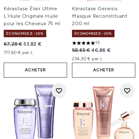
Kérastase Élixir Ultime
Kérastase Genesis
L'Huile Originale Huile
Masque Reconstituant
pour les Cheveux 75 ml
200 ml
ÉCONOMISEZ -20%
ÉCONOMISEZ -20%
15
Prix de vente :
Prix ​​actuel :
67,28 €
53,82 €
5 étoiles sur un maximum de 
Prix de vente :
Prix ​​actuel :
58,65 €
46,86 €
717,60 € par L
234,30 € par L
ACHETER
ACHETER