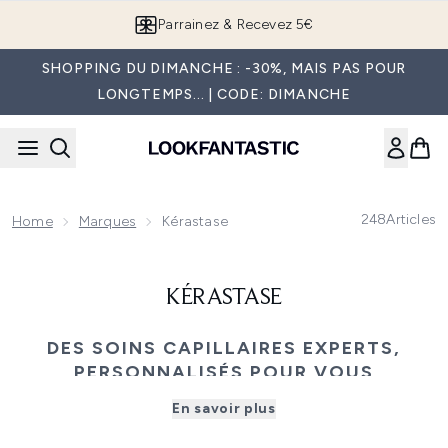
Passer au contenu principal
Parrainez & Recevez 5€
SHOPPING DU DIMANCHE : -30%, MAIS PAS POUR
LONGTEMPS... | CODE: DIMANCHE
248
Articles
Home
Marques
Kérastase
KÉRASTASE
DES SOINS CAPILLAIRES EXPERTS,
PERSONNALISÉS POUR VOUS
Kérastase propose des soins capillaires ciblés et
En savoir plus
scientifiquement prouvés, formulés à base d'ingrédients
de première qualité pour des résultats visibles. Que vous