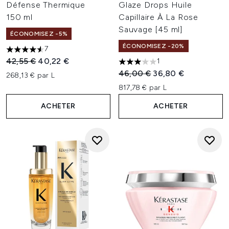
Défense Thermique
Glaze Drops Huile
150 ml
Capillaire À La Rose
Sauvage [45 ml]
ÉCONOMISEZ -5%
ÉCONOMISEZ -20%
7
4.57 étoiles sur un maximum de 5
Prix de vente :
Prix ​​actuel :
42,55 €
40,22 €
1
3 étoiles sur un maximum de 
Prix de vente :
Prix ​​actuel :
46,00 €
36,80 €
268,13 € par L
817,78 € par L
ACHETER
ACHETER