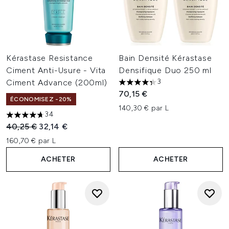
Kérastase Resistance
Bain Densité Kérastase
Ciment Anti-Usure - Vita
Densifique Duo 250 ml
3
Ciment Advance (200ml)
4.33 étoiles sur un maximum 
70,15 €
ÉCONOMISEZ -20%
140,30 € par L
34
4.68 étoiles sur un maximum de 5
Prix de vente :
Prix ​​actuel :
40,25 €
32,14 €
160,70 € par L
ACHETER
ACHETER