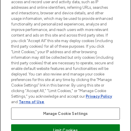
access and record user and activity data, such as IP
55€ d'achat.
addresses and online identifiers, referring URLs, searches
and interactions, browser and device details, and other
Consentement aux cookies
usage information, which may be used to provide enhanced
Do Not Sell or Share My Personal
functionality and personalized experiences, analyze and
Information
improve performance, and reach users with more relevant
content and ads on this site and across third party sites. If
you click “Accept All” this site may deploy cookies (including
AIDE ET INFORMATIONS
third party cookies) for all of these purposes. If you click
“Limit Cookies,” your IP address and other browsing
information may still be collected but only cookies (including
INFORMATIONS GÉNÉRALES
third party cookies) that are necessary to operate, secure and
enable default website features and functionalities will be
deployed. You can also review and manage your cookie
À PROPOS DE LOOKFANTASTIC
preferences for this site at any time by clicking the “Manage
Cookie Settings” link in this banner. By using this site or
clicking "Accept All," "Limit Cookies," or "Manage Cookie
Settings," you acknowledge and accept our
Privacy Policy
and
Terms of Use
.
Payer en toute sécurité avec
Manage Cookie Settings
Limit Cookies