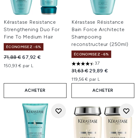
Kérastase Resistance
Kérastase Résistance
Strengthening Duo For
Bain Force Architecte
Fine To Medium Hair
Shampooing
reconstructeur (250ml)
ÉCONOMISEZ -6%
ÉCONOMISEZ -6%
Prix de vente :
Prix ​​actuel :
71,88 €
67,92 €
37
150,93 € par L
4.38 étoiles sur un maximum 
Prix de vente :
Prix ​​actuel :
31,63 €
29,89 €
119,56 € par L
ACHETER
ACHETER