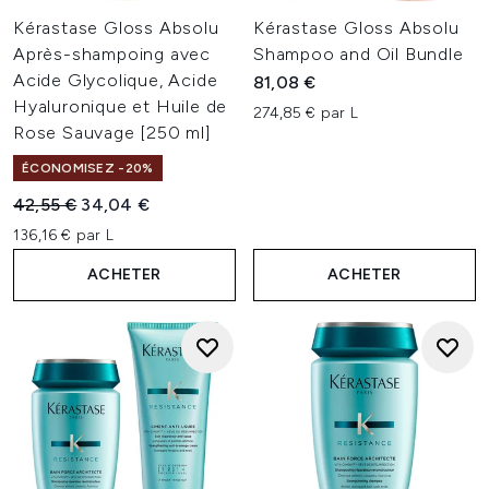
Kérastase Gloss Absolu
Kérastase Gloss Absolu
Après-shampoing avec
Shampoo and Oil Bundle
Acide Glycolique, Acide
81,08 €
Hyaluronique et Huile de
274,85 € par L
Rose Sauvage [250 ml]
ÉCONOMISEZ -20%
Prix de vente :
Prix ​​actuel :
42,55 €
34,04 €
136,16 € par L
ACHETER
ACHETER