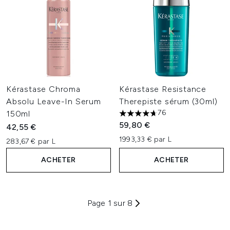
Kérastase Chroma
Kérastase Resistance
Absolu Leave-In Serum
Therepiste sérum (30ml)
76
150ml
4.66 étoiles sur un maximum 
59,80 €
42,55 €
1993,33 € par L
283,67 € par L
ACHETER
ACHETER
Page 1 sur 8