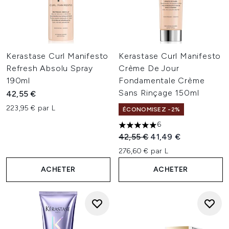
Kerastase Curl Manifesto
Kerastase Curl Manifesto
Refresh Absolu Spray
Crème De Jour
190ml
Fondamentale Crème
Sans Rinçage 150ml
42,55 €
223,95 € par L
ÉCONOMISEZ -2%
6
5 étoiles sur un maximum de 
Prix de vente :
Prix ​​actuel :
42,55 €
41,49 €
276,60 € par L
ACHETER
ACHETER