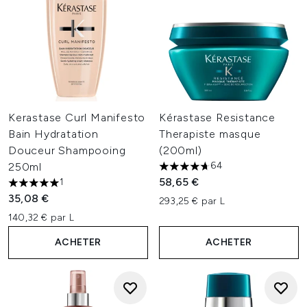
Kerastase Curl Manifesto
Kérastase Resistance
Bain Hydratation
Therapiste masque
Douceur Shampooing
(200ml)
64
250ml
4.72 étoiles sur un maximum 
58,65 €
1
5 étoiles sur un maximum de 5
35,08 €
293,25 € par L
140,32 € par L
ACHETER
ACHETER