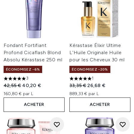
Fondant Fortifiant
Kérastase Élixir Ultime
Profond Cicaflash Blond
L'Huile Originale Huile
Absolu Kérastase 250 ml
pour les Cheveux 30 ml
ÉCONOMISEZ -6%
ÉCONOMISEZ -20%
3
1
5 étoiles sur un maximum de 5
5 étoiles sur un maximum de 
Prix de vente :
Prix ​​actuel :
Prix de vente :
Prix ​​actuel :
42,55 €
40,20 €
33,35 €
26,68 €
160,80 € par L
889,33 € par L
ACHETER
ACHETER