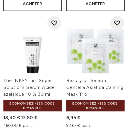
ACHETER
ACHETER
The INKEY List Super
Beauty of Joseon
Solutions Sérum Acide
Centella Asiatica Calming
azélaïque 10 % 30 ml
Mask Trio
ÉCONOMISEZ -25% CODE:
ÉCONOMISEZ -25% CODE:
DIMANCHE
DIMANCHE
Prix de vente :
Prix ​​actuel :
18,40 €
13,80 €
6,95 €
460,00 € par L
92,67 € par L