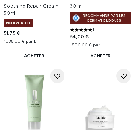
Soothing Repair Cream
30 ml
50ml
RECOMMANDÉ PAR LES
DERMATOLOGUES
NOUVEAUTÉ
1
5 étoiles sur un maximum de 
51,75 €
54,00 €
1035,00 € par L
1800,00 € par L
ACHETER
ACHETER