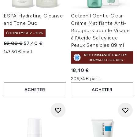
ESPA Hydrating Cleanse
Cetaphil Gentle Clear
and Tone Duo
Crème Matifiante Anti-
Rougeurs pour le Visage
ÉCONOMISEZ -30%
à l'Acide Salicylique
Prix de vente :
Prix ​​actuel :
82,00 €
57,40 €
Peaux Sensibles 89 ml
143,50 € par L
RECOMMANDÉ PAR LES
DERMATOLOGUES
18,40 €
206,74 € par L
ACHETER
ACHETER