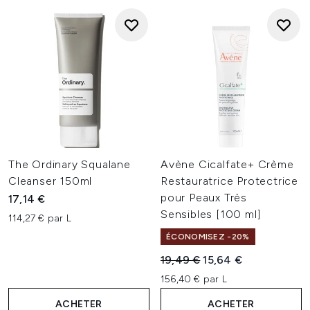
The Ordinary Squalane
Avène Cicalfate+ Crème
Cleanser 150ml
Restauratrice Protectrice
pour Peaux Très
17,14 €
Sensibles [100 ml]
114,27 € par L
ÉCONOMISEZ -20%
Prix de vente :
Prix ​​actuel :
19,49 €
15,64 €
156,40 € par L
ACHETER
ACHETER