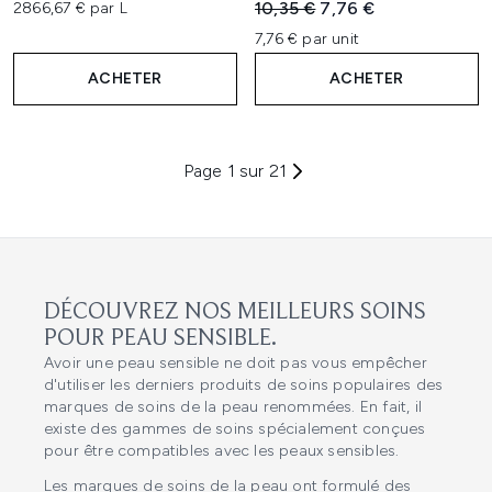
Prix de vente :
Prix ​​actuel :
10,35 €
7,76 €
2866,67 € par L
7,76 € par unit
ACHETER
ACHETER
Page 1 sur 21
DÉCOUVREZ NOS MEILLEURS SOINS
POUR PEAU SENSIBLE.
Avoir une peau sensible ne doit pas vous empêcher
d'utiliser les derniers produits de soins populaires des
marques de soins de la peau renommées. En fait, il
existe des gammes de soins spécialement conçues
pour être compatibles avec les peaux sensibles.
Les marques de
soins de la peau
ont formulé des