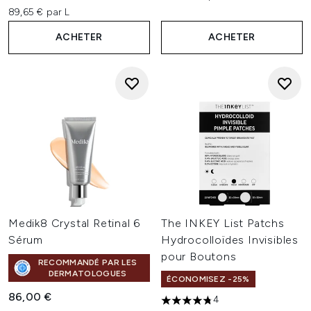
89,65 € par L
ACHETER
ACHETER
Medik8 Crystal Retinal 6
The INKEY List Patchs
Sérum
Hydrocolloïdes Invisibles
pour Boutons
RECOMMANDÉ PAR LES
DERMATOLOGUES
ÉCONOMISEZ -25%
86,00 €
4
4.75 étoiles sur un maximum 