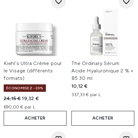
Kiehl's Ultra Crème pour
The Ordinary Sérum
le Visage (différents
Acide Hyaluronique 2 % +
formats)
B5 30 ml
10,12 €
ÉCONOMISEZ -20%
337,33 € par L
Prix de vente :
Prix ​​actuel :
24,15 €
19,32 €
690,00 € par L
ACHETER
ACHETER