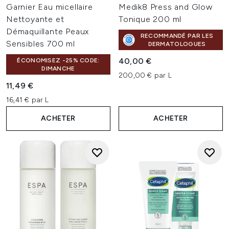
Garnier Eau micellaire
Medik8 Press and Glow
Nettoyante et
Tonique 200 ml
Démaquillante Peaux
RECOMMANDÉ PAR LES
Sensibles 700 ml
DERMATOLOGUES
40,00 €
ÉCONOMISEZ -25% CODE:
DIMANCHE
200,00 € par L
11,49 €
16,41 € par L
ACHETER
ACHETER