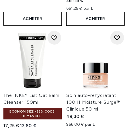
26,45 €
661,25 € par L
ACHETER
ACHETER
The INKEY List Oat Balm
Soin auto-réhydratant
Cleanser 150ml
100 H Moisture Surge™
Clinique 50 ml
ÉCONOMISEZ -25% CODE:
48,30 €
DIMANCHE
966,00 € par L
Prix de vente :
Prix ​​actuel :
17,25 €
13,80 €