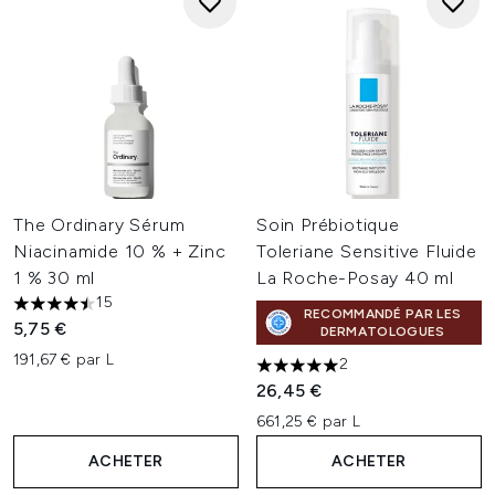
The Ordinary Sérum
Soin Prébiotique
Niacinamide 10 % + Zinc
Toleriane Sensitive Fluide
1 % 30 ml
La Roche-Posay 40 ml
15
4.47 étoiles sur un maximum de 5
RECOMMANDÉ PAR LES
5,75 €
DERMATOLOGUES
191,67 € par L
2
5 étoiles sur un maximum de 
26,45 €
661,25 € par L
ACHETER
ACHETER