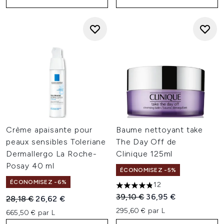
Crème apaisante pour
Baume nettoyant take
peaux sensibles Toleriane
The Day Off de
Dermallergo La Roche-
Clinique 125ml
Posay 40 ml
ÉCONOMISEZ -5%
ÉCONOMISEZ -6%
12
4.83 étoiles sur un maximum 
Prix de vente :
Prix ​​actuel :
39,10 €
36,95 €
Prix de vente :
Prix ​​actuel :
28,18 €
26,62 €
295,60 € par L
665,50 € par L