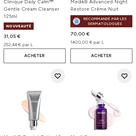
Clinique Daily Calm™
Medik8 Advanced Night
Gentle Cream Cleanser
Restore Crème Nuit
125ml
RECOMMANDÉ PAR LES
DERMATOLOGUES
NOUVEAUTÉ
70,00 €
31,05 €
1400,00 € par L
252,44 € par L
ACHETER
ACHETER