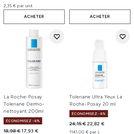
2,35 € par unit
ACHETER
ACHETER
La Roche-Posay
Toleriane Ultra Yeux La
Toleriane Dermo-
Roche-Posay 20 ml
nettoyant 200ml
ÉCONOMISEZ -6%
ÉCONOMISEZ -6%
Prix de vente :
Prix ​​actuel :
24,15 €
22,82 €
Prix de vente :
Prix ​​actuel :
18,98 €
17,93 €
1141,00 € par L