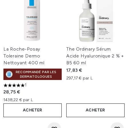
La Roche-Posay
The Ordinary Sérum
Toleraine Dermo
Acide Hyaluronique 2 % +
Nettoyant 400 ml
B5 60 ml
17,83 €
RECOMMANDÉ PAR LES
DERMATOLOGUES
297,17 € par L
1
5 étoiles sur un maximum de 5
28,75 €
1438,22 € par L
ACHETER
ACHETER