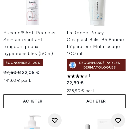
Eucerin® Anti Redness
La Roche-Posay
Soin apaisant anti-
Cicaplast Balm B5 Baume
rougeurs peaux
Réparateur Multi-usage
hypersensibles (50ml)
100 ml
ÉCONOMISEZ -20%
RECOMMANDÉ PAR LES
DERMATOLOGUES
Prix de vente :
Prix ​​actuel :
27,60 €
22,08 €
1
4 étoiles sur un maximum de 
441,60 € par L
22,89 €
228,90 € par L
ACHETER
ACHETER