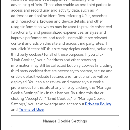
l’application, avec la livraison offerte dès
advertising efforts. These also enable us and third parties to
access and record user and activity data, such as IP
55€ d'achat.
addresses and online identifiers, referring URLs, searches
and interactions, browser and device details, and other
Consentement aux cookies
usage information, which may be used to provide enhanced
Do Not Sell or Share My Personal
functionality and personalized experiences, analyze and
Information
improve performance, and reach users with more relevant
content and ads on this site and across third party sites. If
you click “Accept All” this site may deploy cookies (including
AIDE ET INFORMATIONS
third party cookies) for all of these purposes. If you click
“Limit Cookies,” your IP address and other browsing
information may still be collected but only cookies (including
INFORMATIONS GÉNÉRALES
third party cookies) that are necessary to operate, secure and
enable default website features and functionalities will be
deployed. You can also review and manage your cookie
À PROPOS DE LOOKFANTASTIC
preferences for this site at any time by clicking the “Manage
Cookie Settings” link in this banner. By using this site or
clicking "Accept All," "Limit Cookies," or "Manage Cookie
Settings," you acknowledge and accept our
Privacy Policy
and
Terms of Use
.
Payer en toute sécurité avec
Manage Cookie Settings