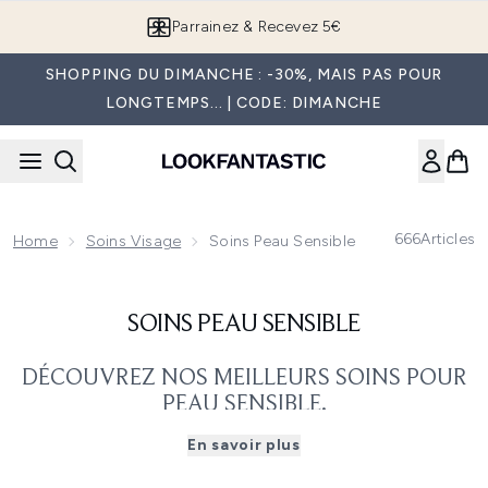
Passer au contenu principal
Parrainez & Recevez 5€
SHOPPING DU DIMANCHE : -30%, MAIS PAS POUR
LONGTEMPS... | CODE: DIMANCHE
666
Articles
Home
Soins Visage
Soins Peau Sensible
SOINS PEAU SENSIBLE
DÉCOUVREZ NOS MEILLEURS SOINS POUR
PEAU SENSIBLE.
Avoir une peau sensible ne doit pas vous empêcher
En savoir plus
d'utiliser les derniers produits de soins populaires des
marques de soins de la peau renommées. En fait, il existe