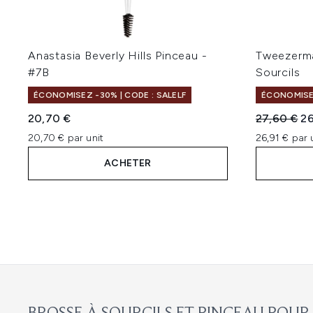
Anastasia Beverly Hills Pinceau -
Tweezerma
#7B
Sourcils
ÉCONOMISEZ -30% | CODE : SALELF
ÉCONOMISE
Prix de ven
Pri
20,70 €
27,60 €
26
20,70 € par unit
26,91 € par 
ACHETER