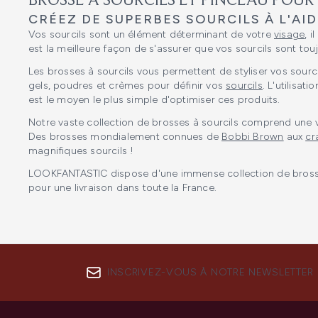
BROSSE À SOURCILS ET PINCEAU POUR 
CRÉEZ DE SUPERBES SOURCILS À L'AI
Vos sourcils sont un élément déterminant de votre
visage
, 
est la meilleure façon de s'assurer que vos sourcils sont touj
Les brosses à sourcils vous permettent de styliser vos sourci
gels, poudres et crèmes pour définir vos
sourcils
. L'utilisat
est le moyen le plus simple d'optimiser ces produits.
Notre vaste collection de brosses à sourcils comprend une var
Des brosses mondialement connues de
Bobbi Brown
aux
cr
magnifiques sourcils !
LOOKFANTASTIC dispose d'une immense collection de brosses à
pour une livraison dans toute la France.
INSCRIVEZ-VOUS À NOTRE NEWSLETTER