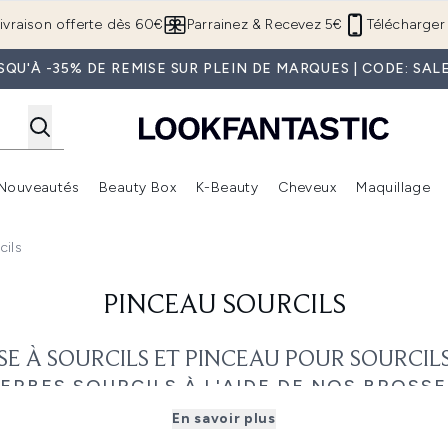
Passer au contenu principal
ivraison offerte dès 60€
Parrainez & Recevez 5€
Télécharger 
SQU'À -35% DE REMISE SUR PLEIN DE MARQUES | CODE: SAL
Nouveautés
Beauty Box
K-Beauty
Cheveux
Maquillage
Accédez au sous-menu (Boutique Été )
Accédez au sous-menu (Offres)
Accédez au sous-menu (Marques)
Accédez au sous-menu (Nouveautés)
Accédez au sous-menu (Beauty Box)
Accé
cils
PINCEAU SOURCILS
SE À SOURCILS ET PINCEAU POUR SOURCILS 
ERBES SOURCILS À L'AIDE DE NOS BROSSE
ent déterminant de votre
visage
, il est donc normal que vous le
En savoir plus
es. L'utilisation d'un pinceau à sourcils est la meilleure faço
 toujours fantastiques, en fournissant un style parfait sans tr