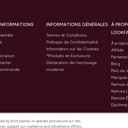
 INFORMATIONS
INFORMATIONS GÉNÉRALES
À PROP
LOOKF
ientèle
Termes et Conditions
e
Politique de Confidentialité
À propo
Information sur les Cookies
Affiliés
ivraison
*Produits en Exclusions
Partenar
tacter
Déclaration de l'esclavage
Blog
 commande
moderne
Plan du s
Marques
Remise J
Remise 
Remise É
Diplômé
d by third parties, to operate and secure our site,
es, support our marketing and advertising efforts.