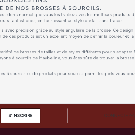
SOURCILS FINS.
DE DE NOS BROSSES À SOURCILS.
il est donc normal que vous les traitiez avec les meilleurs produits d
ours fantastiques, en fournissant un style parfait sans tracas.
ls avec précision grâce au style angulaire de la brosse. Ce design 
ion de ces produits est un excellent moyen de définir la couleur et la
iété de brosses de tailles et de styles différents pour s'adapter à
ayons à sourcils
de
Maybelline
, vous êtes sûre de trouver la brosse 
 sourcils et de produits pour sourcils parmi lesquels vous pouvez
S'INSCRIRE
CONNECTEZ-