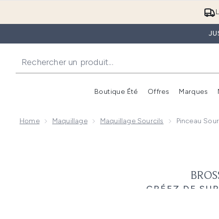
L
JU
Boutique Été
Offres
Marques
Home
Maquillage
Maquillage Sourcils​
Pinceau Sour
BROS
CRÉEZ DE SUP
Vos sourcils sont un élém
produits de maquillage possibl
sont