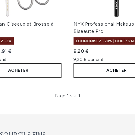
n Ciseaux et Brosse à
NYX Professional Makeup
Biseauté Pro
Z -3%
ÉCONOMISEZ -20% | CODE: SAL
te :
x ​​actuel :
,91 €
9,20 €
unit
9,20 € par unit
ACHETER
ACHETER
Page 1 sur 1