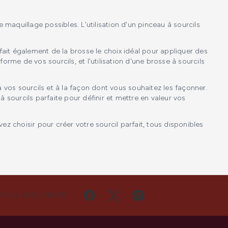
e maquillage possibles. L'utilisation d'un pinceau à sourcils
fait également de la brosse le choix idéal pour appliquer des
 forme de vos sourcils, et l'utilisation d'une brosse à sourcils
 vos sourcils et à la façon dont vous souhaitez les façonner.
à sourcils parfaite pour définir et mettre en valeur vos
 choisir pour créer votre sourcil parfait, tous disponibles
VOUS AVEC NOUS