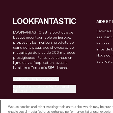
AIDE ET
Service Cl
LOOKFANTASTIC est la boutique de
Assistanc
beauté incontournable en Europe,
proposant les meilleurs produits de
Retours
soins de la peau, des cheveux et de
Infos de L
maquillage de plus de 200 marques
Nous con
prestigieuses. Faites vos achats en
Suivi de
ligne ou via l’application, avec la
livraison offerte dès 55€ d'achat.
Consentement aux cookies
Do Not Sell or Share My Personal
Information
We use cookies and other tracking tools on this site, which may be provide
enable social media features, enhance performance, tailor user experienc