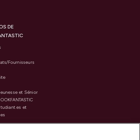
OS DE
ANTASTIC
s
iats/Fournisseurs
ite
eunesse et Sénior
LOOKFANTASTIC
tudiant.es et
.es