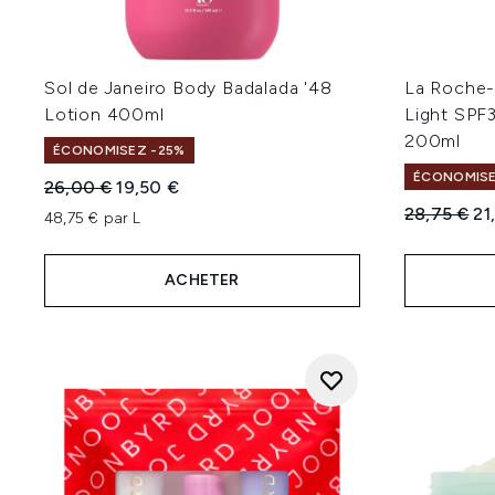
Sol de Janeiro Body Badalada '48
La Roche-
Lotion 400ml
Light SPF
200ml
ÉCONOMISEZ -25%
ÉCONOMISE
Prix de vente :
Prix ​​actuel :
26,00 €
19,50 €
Prix de ven
Pri
28,75 €
21
48,75 € par L
ACHETER