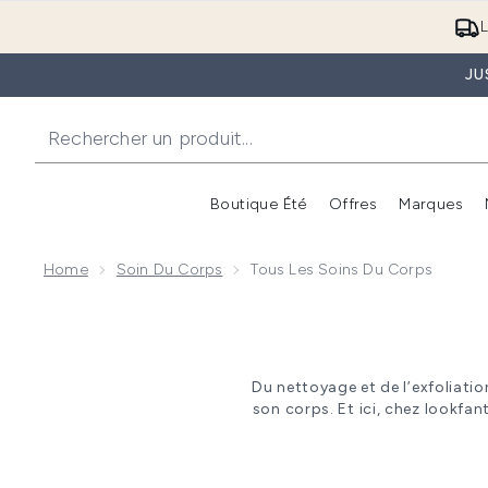
L
JU
Boutique Été
Offres
Marques
Home
Soin Du Corps
Tous Les Soins Du Corps
Du nettoyage et de l’exfoliatio
son corps. Et ici, chez lookf
vous ayez la peau grasse ou sèc
trouverez ce qu’il vous faut p
des savons, des brumes hydrata