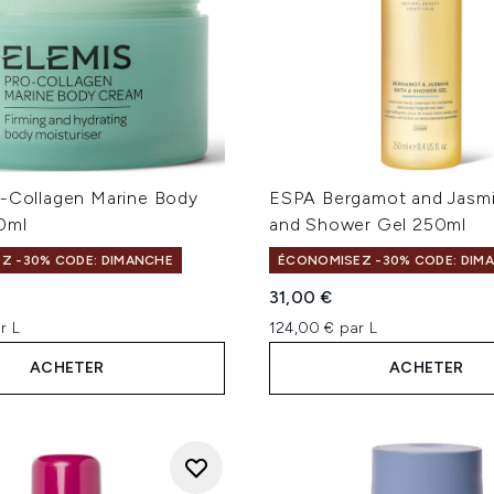
o-Collagen Marine Body
ESPA Bergamot and Jasmi
0ml
and Shower Gel 250ml
Z -30% CODE: DIMANCHE
ÉCONOMISEZ -30% CODE: DIM
31,00 €
r L
124,00 € par L
ACHETER
ACHETER