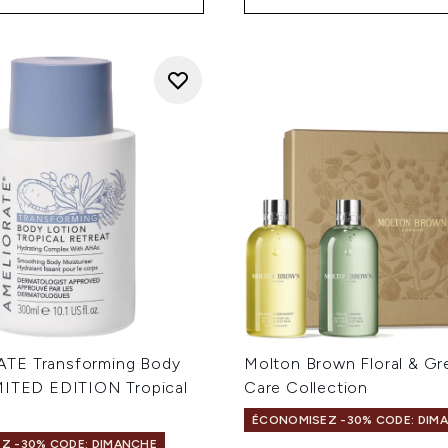
TE Transforming Body
Molton Brown Floral & G
MITED EDITION Tropical
Care Collection
ÉCONOMISEZ -30% CODE: DIM
Z -30% CODE: DIMANCHE