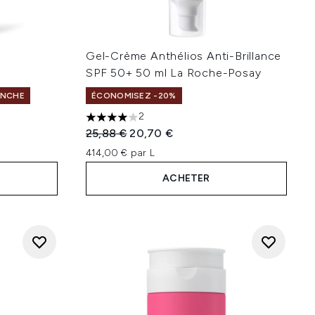
y
Gel-Crème Anthélios Anti-Brillance
SPF 50+ 50 ml La Roche-Posay
ANCHE
ÉCONOMISEZ -20%
2
4 étoiles sur un maximum de 5
Prix de vente :
Prix ​​actuel :
25,88 €
20,70 €
414,00 € par L
ACHETER