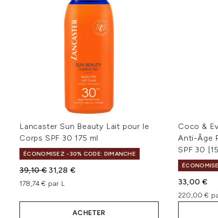
Lancaster Sun Beauty Lait pour le
Coco & Ev
Corps SPF 30 175 ml
Anti-Âge 
SPF 30 [1
ÉCONOMISEZ -30% CODE: DIMANCHE
ÉCONOMISE
Prix de vente :
Prix ​​actuel :
39,10 €
31,28 €
33,00 €
178,74 € par L
220,00 € pa
ACHETER