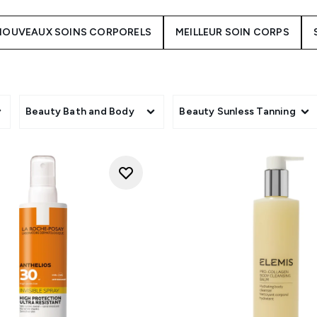
n Brown.
Découvrez la gamme complète Garnier SkinActive chez 
partie importante de votre routine de beauté. Votre peau a le
NOUVEAUX SOINS CORPORELS
MEILLEUR SOIN CORPS
 temps à vos soins pour le corps qu’à votre routine de soins 
’une lotion pour les peaux sèches ou d’un SPF50 pour une prote
avez besoin pour démarrer votre routine de soins pour le corps
recommandons le Gel-Crème hydratant Hydro Boost de Neutrog
é d’Aveeno. Vous souffrez de bosses gênantes ? Il vous faut la
personnes qui veulent s’attaquer à la cellulite, appliquez l’hui
Beauty Bath and Body
Beauty Sunless Tanning
ir votre peau. Nous recommandons de commencer par un bon exf
es mortes de la peau et les autres débris qui obstruent les por
n de préserver l’hydratation. Terminez par une huile pour le cor
et n’oubliez jamais de vous protéger du soleil.