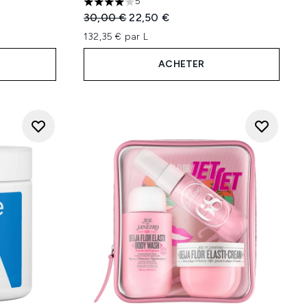
5
4 étoiles sur un maximum de 5
Prix de vente :
Prix ​​actuel :
30,00 €
22,50 €
132,35 € par L
ACHETER