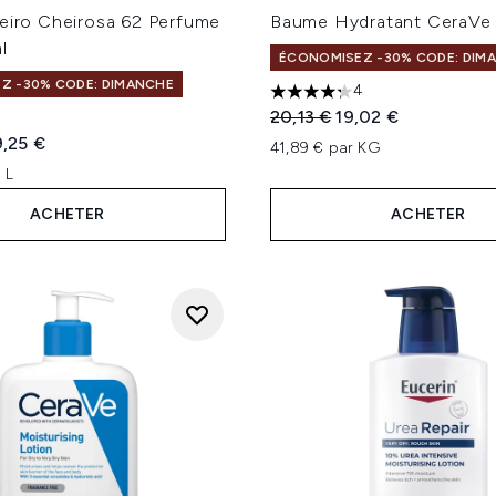
neiro Cheirosa 62 Perfume
Baume Hydratant CeraVe
l
ÉCONOMISEZ -30% CODE: DIM
Z -30% CODE: DIMANCHE
4
4.25 étoiles sur un maximum
Prix de vente :
Prix ​​actuel :
20,13 €
19,02 €
ur un maximum de 5
te :
ix ​​actuel :
,25 €
41,89 € par KG
 L
ACHETER
ACHETER