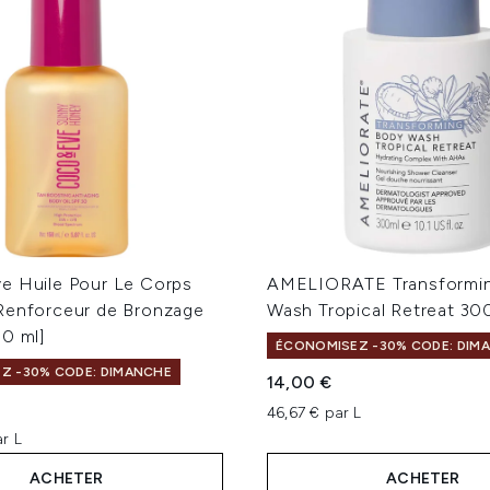
e Huile Pour Le Corps
AMELIORATE Transformi
Renforceur de Bronzage
Wash Tropical Retreat 30
50 ml]
ÉCONOMISEZ -30% CODE: DIM
Z -30% CODE: DIMANCHE
14,00 €
46,67 € par L
r L
ACHETER
ACHETER