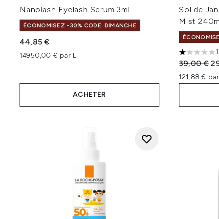
Nanolash Eyelash Serum 3ml
Sol de Ja
Mist 240m
ÉCONOMISEZ -30% CODE: DIMANCHE
ÉCONOMISE
44,85 €
1
14950,00 € par L
1 étoiles s
Prix de ven
Pr
39,00 €
29
121,88 € par
ACHETER