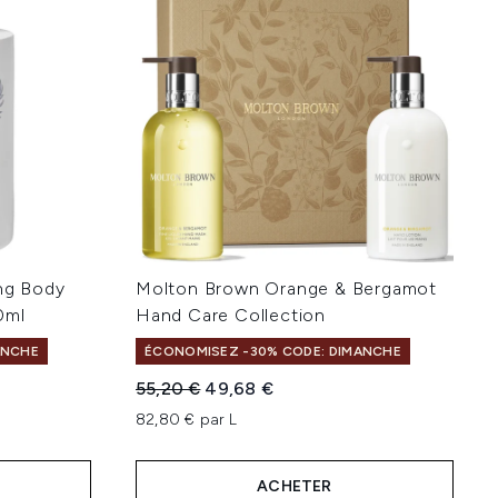
ng Body
Molton Brown Orange & Bergamot
0ml
Hand Care Collection
ANCHE
ÉCONOMISEZ -30% CODE: DIMANCHE
Prix de vente :
Prix ​​actuel :
55,20 €
49,68 €
82,80 € par L
ACHETER