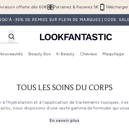
Passer au contenu principal
ivraison offerte dès 60€
Parrainez & Recevez 5€
Télécharger 
SQU'À -35% DE REMISE SUR PLEIN DE MARQUES | CODE: SAL
Nouveautés
Beauty Box
K-Beauty
Cheveux
Maquillage
Accédez au sous-menu (Boutique Été )
Accédez au sous-menu (Offres)
Accédez au sous-menu (Marques)
Accédez au sous-menu (Nouveautés)
Accédez au sous-menu (Beauty Box)
Accé
TOUS LES SOINS DU CORPS
n à l’hydratation et à l’application de traitements topiques, il 
antastic, nous disposons d’une vaste gamme de formules qui vou
he, ou que vous souffriez d’affections cutanées telles que l’ecz
our hydrater et apaiser votre corps. Notre collection comprend d
En savoir plus
ntes et des lotions pour le corps des meilleures marques de s