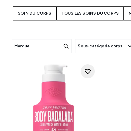
ESPA et Molto
Les soins du corps sont une 
SOIN DU CORPS
TOUS LES SOINS DU CORPS
devez donc consacrer autant de
gel corporel pour l’acné, d
trouverez tout ce dont vous 
types de peaux sèches, nous 
Skin Relief au beurre de karit
corps AMELIORATE. Et pour les 
Marque
Sous-catégorie corps
Weleda pour lisser et nourr
aideront à exfolier les cellul
ou une lotion pour le corps afi