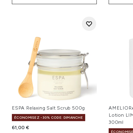
ESPA Relaxing Salt Scrub 500g
AMELIORA
Lotion LI
ÉCONOMISEZ -30% CODE: DIMANCHE
300ml
61,00 €
ÉCONOMISE