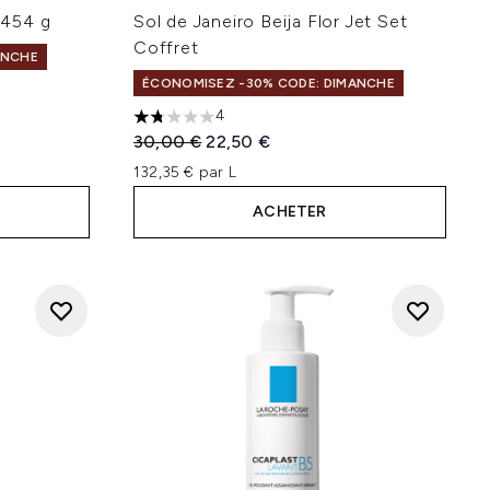
 454 g
Sol de Janeiro Beija Flor Jet Set
Coffret
ANCHE
ÉCONOMISEZ -30% CODE: DIMANCHE
 de 5
4
1.75 étoiles sur un maximum de 5
Prix de vente :
Prix ​​actuel :
30,00 €
22,50 €
132,35 € par L
ACHETER