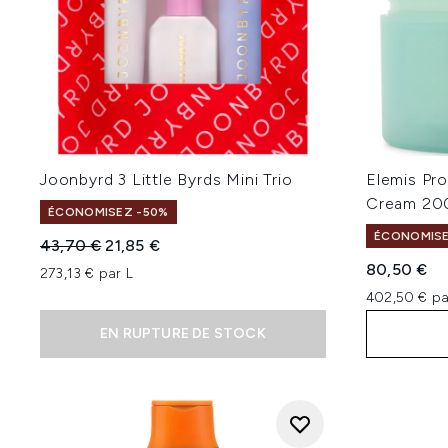
Joonbyrd 3 Little Byrds Mini Trio
Elemis Pr
Cream 20
ÉCONOMISEZ -50%
ÉCONOMISE
Prix de vente :
Prix ​​actuel :
43,70 €
21,85 €
80,50 €
273,13 € par L
402,50 € pa
EN RUPTURE DE STOCK