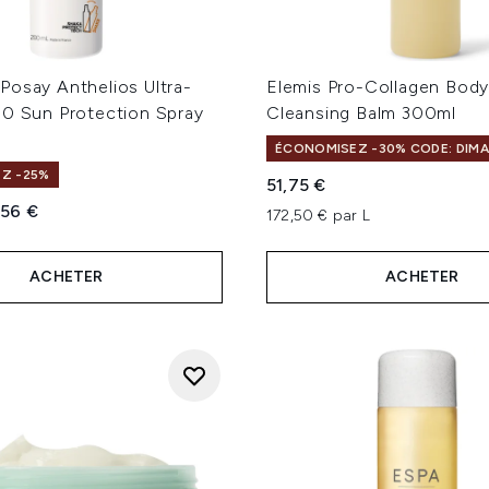
Posay Anthelios Ultra-
Elemis Pro-Collagen Bod
30 Sun Protection Spray
Cleansing Balm 300ml
ÉCONOMISEZ -30% CODE: DIM
Z -25%
51,75 €
te :
x ​​actuel :
,56 €
172,50 € par L
ACHETER
ACHETER