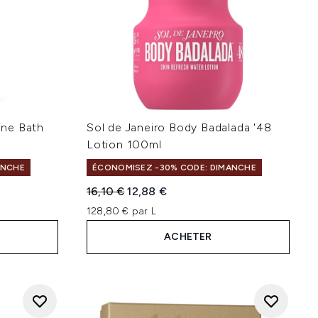
ne Bath
Sol de Janeiro Body Badalada '48
Lotion 100ml
ANCHE
ÉCONOMISEZ -30% CODE: DIMANCHE
Prix de vente :
Prix ​​actuel :
16,10 €
12,88 €
128,80 € par L
ACHETER