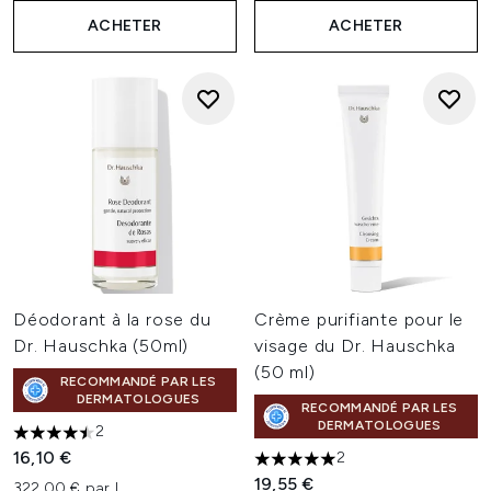
ACHETER
ACHETER
Déodorant à la rose du
Crème purifiante pour le
Dr. Hauschka (50ml)
visage du Dr. Hauschka
(50 ml)
RECOMMANDÉ PAR LES
DERMATOLOGUES
RECOMMANDÉ PAR LES
DERMATOLOGUES
2
4.5 étoiles sur un maximum de 5
16,10 €
2
5 étoiles sur un maximum de 
19,55 €
322,00 € par L