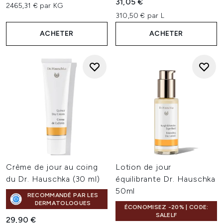
31,05 €
2465,31 € par KG
310,50 € par L
ACHETER
ACHETER
Crème de jour au coing
Lotion de jour
du Dr. Hauschka (30 ml)
équilibrante Dr. Hauschka
50ml
RECOMMANDÉ PAR LES
DERMATOLOGUES
ÉCONOMISEZ -20% | CODE:
SALELF
29,90 €