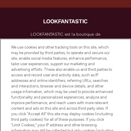
LOOKFANTASTIC est la boutique de
beauté incontournable en Europe,
proposant les meilleurs produits de soins
We use cookies and other tracking tools on this site, which
de la peau, des cheveux et de maquillage
may be provided by third parties, to operate and secure our
de plus de 200 marques prestigieuses.
site, enable social media features, enhance performance,
Faites vos achats en ligne ou via
tailor user experiences, support our marketing and
l’application, avec la livraison offerte dès
advertising efforts. These also enable us and third parties to
access and record user and activity data, such as IP
55€ d'achat.
addresses and online identifiers, referring URLs, searches
and interactions, browser and device details, and other
Consentement aux cookies
usage information, which may be used to provide enhanced
Do Not Sell or Share My Personal
functionality and personalized experiences, analyze and
Information
improve performance, and reach users with more relevant
content and ads on this site and across third party sites. If
you click “Accept All” this site may deploy cookies (including
AIDE ET INFORMATIONS
third party cookies) for all of these purposes. If you click
“Limit Cookies,” your IP address and other browsing
information may still be collected but only cookies (including