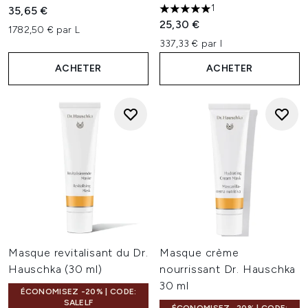
1
35,65 €
5 étoiles sur un maximum de 
25,30 €
1782,50 € par L
337,33 € par l
ACHETER
ACHETER
Masque revitalisant du Dr.
Masque crème
Hauschka (30 ml)
nourrissant Dr. Hauschka
30 ml
ÉCONOMISEZ -20% | CODE:
SALELF