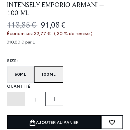
INTENSELY EMPORIO ARMANI –
100 ML
PRIX DE VENTE :
PRIX ​​ACTUEL :
113,85 €
91,08 €
Économisez 22,77 €
( 20 % de remise )
910,80 € par L
SIZE:
50ML
100ML
QUANTITÉ:
AJOUTER AU PANIER