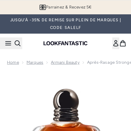
Passer au contenu principal
Parrainez & Recevez 5€
JUSQU'À -35% DE REMISE SUR PLEIN DE MARQUES |
CODE: SALELF
Home
Marques
Armani Beauty
Après-Rasage Stronge
Now showing image 1 Après-Rasage Stronger with You Inten