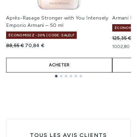
Après-Rasage Stronger with You Intensely
Armani St
Emporio Armani – 50 ml
ÉCONOMISEZ
ÉCONOMISEZ -20% | CODE: SALELF
Prix de ven
Pr
125,35 €
1
Prix de vente :
Prix ​​actuel :
88,55 €
70,84 €
1002,80 € p
ACHETER
Showing slide 1
TOUS LES AVIS CLIENTS