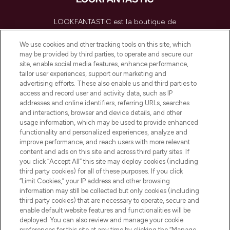
LOOKFANTASTIC est la boutique de
beauté incontournable en Europe,
proposant les meilleurs produits de soins
We use cookies and other tracking tools on this site, which
de la peau, des cheveux et de maquillage
may be provided by third parties, to operate and secure our
de plus de 200 marques prestigieuses.
site, enable social media features, enhance performance,
Faites vos achats en ligne ou via
tailor user experiences, support our marketing and
l’application, avec la livraison offerte dès
advertising efforts. These also enable us and third parties to
access and record user and activity data, such as IP
55€ d'achat.
addresses and online identifiers, referring URLs, searches
and interactions, browser and device details, and other
Consentement aux cookies
usage information, which may be used to provide enhanced
Do Not Sell or Share My Personal
functionality and personalized experiences, analyze and
Information
improve performance, and reach users with more relevant
content and ads on this site and across third party sites. If
you click “Accept All” this site may deploy cookies (including
AIDE ET INFORMATIONS
third party cookies) for all of these purposes. If you click
“Limit Cookies,” your IP address and other browsing
information may still be collected but only cookies (including
INFORMATIONS GÉNÉRALES
third party cookies) that are necessary to operate, secure and
enable default website features and functionalities will be
deployed. You can also review and manage your cookie
À PROPOS DE LOOKFANTASTIC
preferences for this site at any time by clicking the “Manage