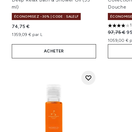
ml)
Douche
ÉCONOMISEZ -30% | CODE : SALELF
ÉCONOMISEZ
1
74,75 €
4 étoiles 
Prix de ven
Pri
97,75 €
95
1359,09 € par L
1059,00 € p
ACHETER