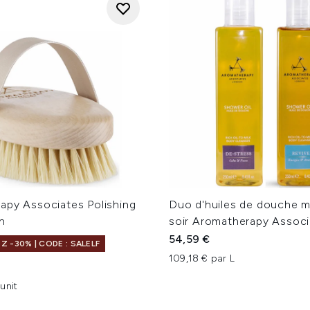
apy Associates Polishing
Duo d'huiles de douche m
h
soir Aromatherapy Associ
54,59 €
 -30% | CODE : SALELF
109,18 € par L
unit