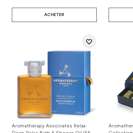
ACHETER
Aromatherapy Associates Relax
Aromather
Deep Relax Bath & Shower Oil (55
Collection