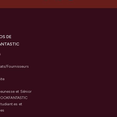
OS DE
ANTASTIC
s
iats/Fournisseurs
ite
eunesse et Sénior
LOOKFANTASTIC
tudiant.es et
.es