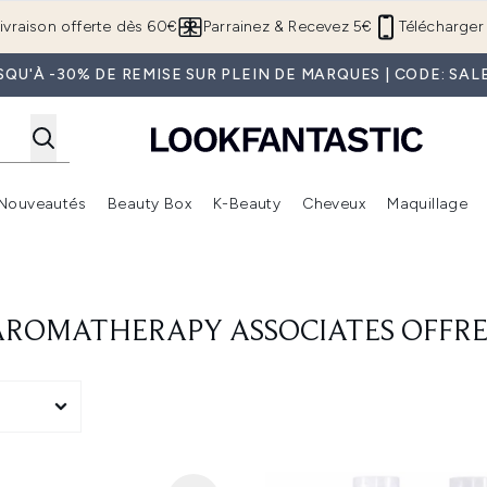
Passer au contenu principal
ivraison offerte dès 60€
Parrainez & Recevez 5€
Télécharger 
SQU'À -30% DE REMISE SUR PLEIN DE MARQUES | CODE: SAL
Nouveautés
Beauty Box
K-Beauty
Cheveux
Maquillage
Accédez au sous-menu (Boutique Été )
Accédez au sous-menu (Offres)
Accédez au sous-menu (Marques)
Accédez au sous-menu (Nouveautés)
Accédez au sous-menu (Beauty Box)
Accé
AROMATHERAPY ASSOCIATES OFFRE