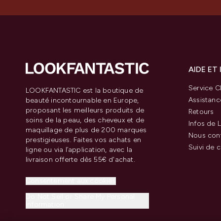
AIDE ET
Service Cl
LOOKFANTASTIC est la boutique de
Assistanc
beauté incontournable en Europe,
proposant les meilleurs produits de
Retours
soins de la peau, des cheveux et de
Infos de L
maquillage de plus de 200 marques
Nous con
prestigieuses. Faites vos achats en
Suivi de
ligne ou via l’application, avec la
livraison offerte dès 55€ d'achat.
Consentement aux cookies
Do Not Sell or Share My Personal
Information