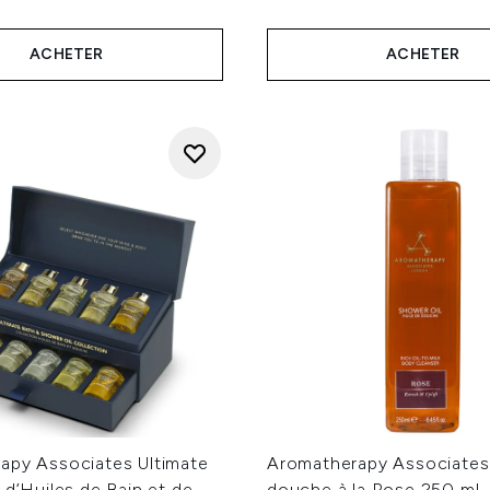
ACHETER
ACHETER
apy Associates Ultimate
Aromatherapy Associates
 d’Huiles de Bain et de
douche à la Rose 250 ml