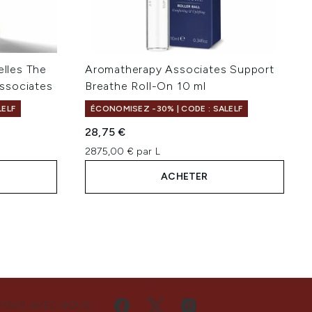
elles The
Aromatherapy Associates Support
ssociates
Breathe Roll-On 10 ml
LELF
ÉCONOMISEZ -30% | CODE : SALELF
28,75 €
2875,00 € par L
ACHETER
VOUS AVEC NOUS