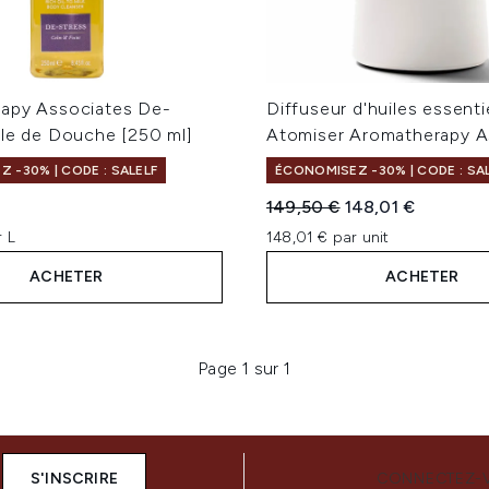
apy Associates De-
Diffuseur d'huiles essenti
ile de Douche [250 ml]
Atomiser Aromatherapy A
 -30% | CODE : SALELF
ÉCONOMISEZ -30% | CODE : SA
Prix de vente :
Prix ​​actuel :
149,50 €
148,01 €
r L
148,01 € par unit
ACHETER
ACHETER
Page 1 sur 1
S'INSCRIRE
CONNECTEZ-