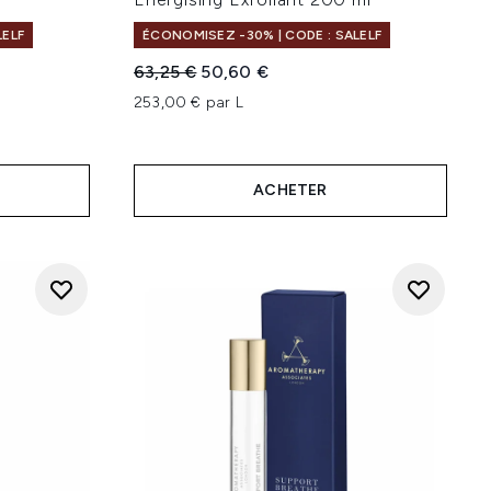
LELF
ÉCONOMISEZ -30% | CODE : SALELF
Prix de vente :
Prix ​​actuel :
63,25 €
50,60 €
253,00 € par L
ACHETER