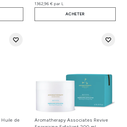
1362,96 € par L
ACHETER
 Huile de
Aromatherapy Associates Revive
Energising Exfoliant 200 ml