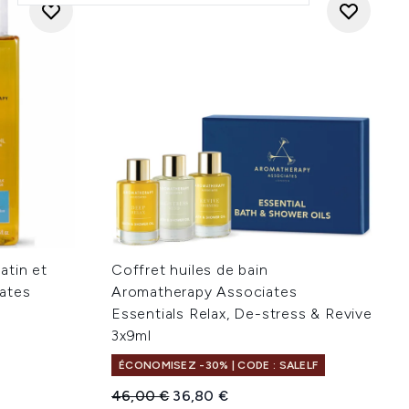
atin et
Coffret huiles de bain
ates
Aromatherapy Associates
Essentials Relax, De-stress & Revive
3x9ml
ÉCONOMISEZ -30% | CODE : SALELF
Prix de vente :
Prix ​​actuel :
46,00 €
36,80 €