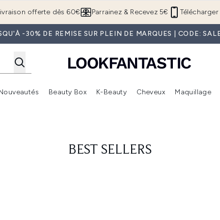
Passer au contenu principal
ivraison offerte dès 60€
Parrainez & Recevez 5€
Télécharger 
SQU'À -30% DE REMISE SUR PLEIN DE MARQUES | CODE: SAL
Nouveautés
Beauty Box
K-Beauty
Cheveux
Maquillage
Accédez au sous-menu (Boutique Été )
Accédez au sous-menu (Offres)
Accédez au sous-menu (Marques)
Accédez au sous-menu (Nouveautés)
Accédez au sous-menu (Beauty Box)
Accé
BEST SELLERS