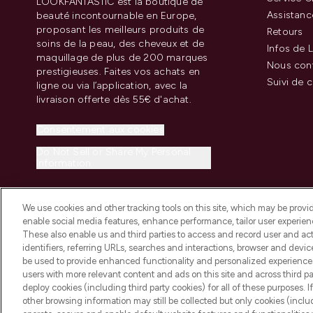
LOOKFANTASTIC est la boutique de
Assistanc
beauté incontournable en Europe,
proposant les meilleurs produits de
Retours
soins de la peau, des cheveux et de
Infos de L
maquillage de plus de 200 marques
Nous con
prestigieuses. Faites vos achats en
Suivi de
ligne ou via l’application, avec la
livraison offerte dès 55€ d'achat.
Consentement aux cookies
Do Not Sell or Share My Personal
Information
We use cookies and other tracking tools on this site, which may be provide
enable social media features, enhance performance, tailor user experienc
These also enable us and third parties to access and record user and act
identifiers, referring URLs, searches and interactions, browser and devi
be used to provide enhanced functionality and personalized experienc
2026 THG Beauty Europe GmbH Maximilianstrasse 54 80538 Munich
users with more relevant content and ads on this site and across third part
deploy cookies (including third party cookies) for all of these purposes. I
other browsing information may still be collected but only cookies (inclu