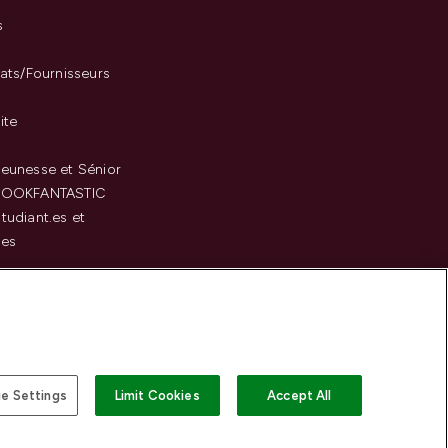
s
iats/Fournisseurs
ite
eunesse et Sénior
LOOKFANTASTIC
tudiant.es et
.es
c
e Settings
Limit Cookies
Accept All