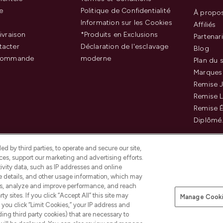
e
Politique de Confidentialité
À propo
Information sur les Cookies
Affiliés
ivraison
*Produits en Exclusions
Partenar
tacter
Déclaration de l'esclavage
Blog
 commande
moderne
Plan du s
Marques
Remise J
Remise 
Remise É
Diplômé
d by third parties, to operate and secure our site,
es, support our marketing and advertising efforts.
ivity data, such as IP addresses and online
ce details, and other usage information, which may
es, analyze and improve performance, and reach
Payer en toute sécurité ave
y sites. If you click “Accept All” this site may
Manage Cooki
f you click “Limit Cookies,” your IP address and
ding third party cookies) that are necessary to