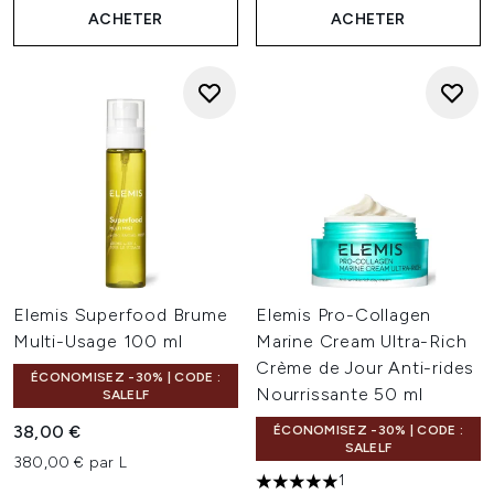
ACHETER
ACHETER
Elemis Superfood Brume
Elemis Pro-Collagen
Multi-Usage 100 ml
Marine Cream Ultra-Rich
Crème de Jour Anti-rides
ÉCONOMISEZ -30% | CODE :
Nourrissante 50 ml
SALELF
38,00 €
ÉCONOMISEZ -30% | CODE :
SALELF
380,00 € par L
1
5 étoiles sur un maximum de 