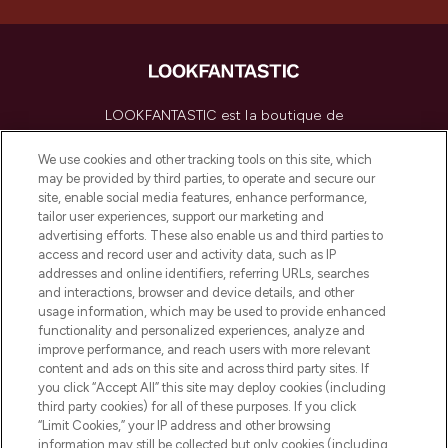
LOOKFANTASTIC est la boutique de
beauté incontournable en Europe,
proposant les meilleurs produits de soins
We use cookies and other tracking tools on this site, which
de la peau, des cheveux et de maquillage
may be provided by third parties, to operate and secure our
de plus de 200 marques prestigieuses.
site, enable social media features, enhance performance,
Faites vos achats en ligne ou via
tailor user experiences, support our marketing and
l’application, avec la livraison offerte dès
advertising efforts. These also enable us and third parties to
access and record user and activity data, such as IP
55€ d'achat.
addresses and online identifiers, referring URLs, searches
and interactions, browser and device details, and other
Consentement aux cookies
usage information, which may be used to provide enhanced
Do Not Sell or Share My Personal
functionality and personalized experiences, analyze and
Information
improve performance, and reach users with more relevant
content and ads on this site and across third party sites. If
you click “Accept All” this site may deploy cookies (including
AIDE ET INFORMATIONS
third party cookies) for all of these purposes. If you click
“Limit Cookies,” your IP address and other browsing
information may still be collected but only cookies (including