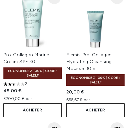
Pro-Collagen Marine
Elemis Pro-Collagen
Cream SPF 30
Hydrating Cleansing
Mousse 30ml
ÉCONOMISEZ -30% | CODE :
SALELF
ÉCONOMISEZ -30% | CODE :
SALELF
2
2.5 étoiles sur un maximum de 5
48,00 €
20,00 €
3200,00 € par l
666,67 € par L
ACHETER
ACHETER