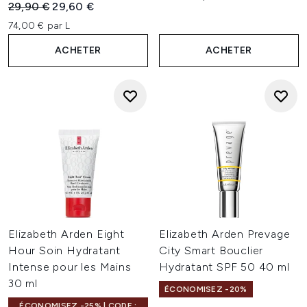
Prix de vente :
Prix ​​actuel :
29,90 €
29,60 €
74,00 € par L
ACHETER
ACHETER
Elizabeth Arden Eight
Elizabeth Arden Prevage
Hour Soin Hydratant
City Smart Bouclier
Intense pour les Mains
Hydratant SPF 50 40 ml
30 ml
ÉCONOMISEZ -20%
ÉCONOMISEZ -25% | CODE :