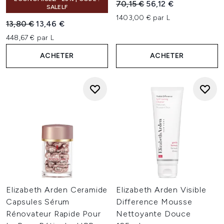
Prix de vente :
Prix ​​actuel :
70,15 €
56,12 €
SALELF
1403,00 € par L
Prix de vente :
Prix ​​actuel :
13,80 €
13,46 €
448,67 € par L
ACHETER
ACHETER
Elizabeth Arden Ceramide
Elizabeth Arden Visible
Capsules Sérum
Difference Mousse
Rénovateur Rapide Pour
Nettoyante Douce