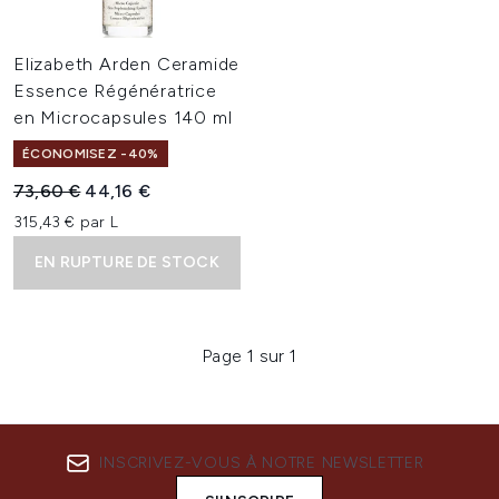
Elizabeth Arden Ceramide
Essence Régénératrice
en Microcapsules 140 ml
ÉCONOMISEZ -40%
Prix de vente :
Prix ​​actuel :
73,60 €
44,16 €
315,43 € par L
EN RUPTURE DE STOCK
Page 1 sur 1
INSCRIVEZ-VOUS À NOTRE NEWSLETTER