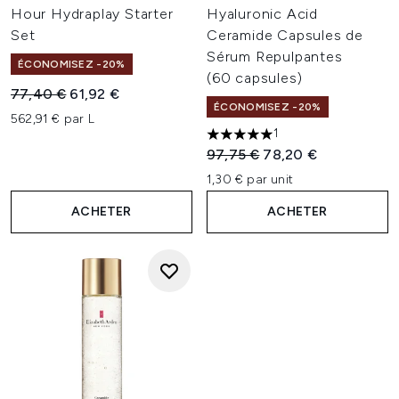
Hour Hydraplay Starter
Hyaluronic Acid
Set
Ceramide Capsules de
Sérum Repulpantes
ÉCONOMISEZ -20%
(60 capsules)
Prix de vente :
Prix ​​actuel :
77,40 €
61,92 €
ÉCONOMISEZ -20%
562,91 € par L
1
5 étoiles sur un maximum de 
Prix de vente :
Prix ​​actuel :
97,75 €
78,20 €
1,30 € par unit
ACHETER
ACHETER