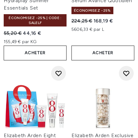
Hydraplay Summer
Sérum Avancé Quotidien
Essentials Set
ÉCONOMISEZ -25%
ÉCONOMISEZ -25% | CODE :
Prix de vente :
Prix ​​actuel :
224,25 €
168,19 €
SALELF
5606,33 € par L
Prix de vente :
Prix ​​actuel :
55,20 €
44,16 €
155,49 € par KG
ACHETER
ACHETER
Elizabeth Arden Eight
Elizabeth Arden Exclusive