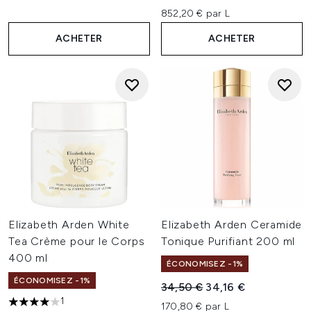
852,20 € par L
ACHETER
ACHETER
Elizabeth Arden White
Elizabeth Arden Ceramide
Tea Crème pour le Corps
Tonique Purifiant 200 ml
400 ml
ÉCONOMISEZ -1%
ÉCONOMISEZ -1%
Prix de vente :
Prix ​​actuel :
34,50 €
34,16 €
1
170,80 € par L
4 étoiles sur un maximum de 5