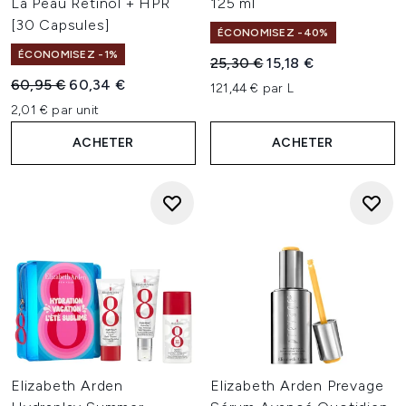
La Peau Rétinol + HPR
125 ml
[30 Capsules]
ÉCONOMISEZ -40%
ÉCONOMISEZ -1%
Prix de vente :
Prix ​​actuel :
25,30 €
15,18 €
Prix de vente :
Prix ​​actuel :
60,95 €
60,34 €
121,44 € par L
2,01 € par unit
ACHETER
ACHETER
Elizabeth Arden
Elizabeth Arden Prevage