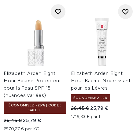
Elizabeth Arden Eight
Elizabeth Arden Eight
Hour Baume Protecteur
Hour Baume Nourrissant
pour la Peau SPF 15
pour les Lèvres
(nuances variées)
ÉCONOMISEZ -2%
ÉCONOMISEZ -25% | CODE :
Prix de vente :
Prix ​​actuel :
26,45 €
25,79 €
SALELF
1719,33 € par L
Prix de vente :
Prix ​​actuel :
26,45 €
25,79 €
6970,27 € par KG