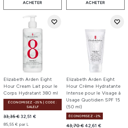
ACHETER
ACHETER
Elizabeth Arden Eight
Elizabeth Arden Eight
Hour Cream Lait pour le
Hour Crème Hydratante
Corps Hydratant 380 ml
Intense pour le Visage à
Usage Quotidien SPF 15
ÉCONOMISEZ -25% | CODE :
(50 ml)
SALELF
Prix de vente :
Prix ​​actuel :
33,35 €
32,51 €
ÉCONOMISEZ -2%
85,55 € par L
Prix de vente :
Prix ​​actuel :
43,70 €
42,61 €