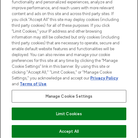
Do Not Sell or Share My Personal
functionality and personalized experiences, analyze and
Information
improve performance, and reach users with more relevant
content and ads on this site and across third party sites. If
you click “Accept All” this site may deploy cookies (including
AIDE ET INFORMATIONS
third party cookies) for all of these purposes. If you click
“Limit Cookies,” your IP address and other browsing
information may still be collected but only cookies (including
INFORMATIONS GÉNÉRALES
third party cookies) that are necessary to operate, secure and
enable default website features and functionalities will be
deployed. You can also review and manage your cookie
À PROPOS DE LOOKFANTASTIC
preferences for this site at any time by clicking the “Manage
Cookie Settings” link in this banner. By using this site or
clicking "Accept All," "Limit Cookies," or "Manage Cookie
Settings," you acknowledge and accept our
Privacy Policy
and
Terms of Use
.
Payer en toute sécurité avec
Manage Cookie Settings
Limit Cookies
2026 THG Beauty Europe GmbH Maximilianstrasse 54 80538 Munich
Accept All