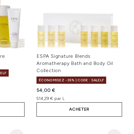
re
ESPA Signature Blends
Aromatherapy Bath and Body Oil
Collection
LELF
ÉCONOMISEZ -35% | CODE : SALELF
54,00 €
514,29 € par L
ACHETER