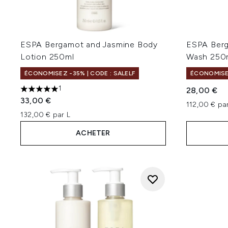
ESPA Bergamot and Jasmine Body
ESPA Berg
Lotion 250ml
Wash 250
ÉCONOMISEZ -35% | CODE : SALELF
ÉCONOMISEZ
1
28,00 €
5 étoiles sur un maximum de 5
33,00 €
112,00 € pa
132,00 € par L
ACHETER