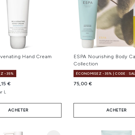
venating Hand Cream
ESPA Nourishing Body Ca
Collection
Z -35%
ÉCONOMISEZ -35% | CODE : SA
te :
x ​​actuel :
,15 €
75,00 €
r L
ACHETER
ACHETER