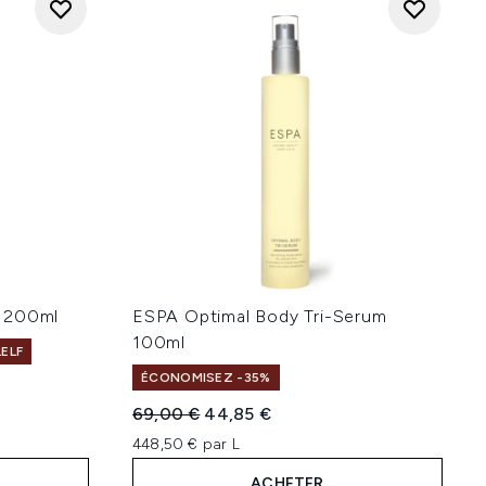
l 200ml
ESPA Optimal Body Tri-Serum
100ml
LELF
ÉCONOMISEZ -35%
e 5
Prix de vente :
Prix ​​actuel :
69,00 €
44,85 €
448,50 € par L
ACHETER