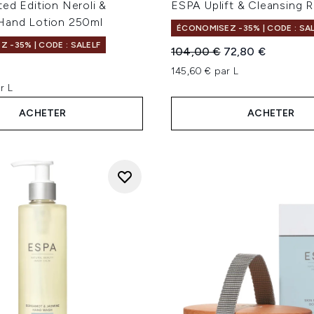
ed Edition Neroli &
ESPA Uplift & Cleansing R
Hand Lotion 250ml
ÉCONOMISEZ -35% | CODE : SA
 -35% | CODE : SALELF
Prix de vente :
Prix ​​actuel :
104,00 €
72,80 €
145,60 € par L
r L
ACHETER
ACHETER