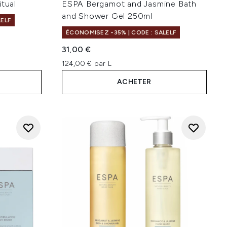
itual
ESPA Bergamot and Jasmine Bath
and Shower Gel 250ml
LELF
ÉCONOMISEZ -35% | CODE : SALELF
31,00 €
124,00 € par L
ACHETER