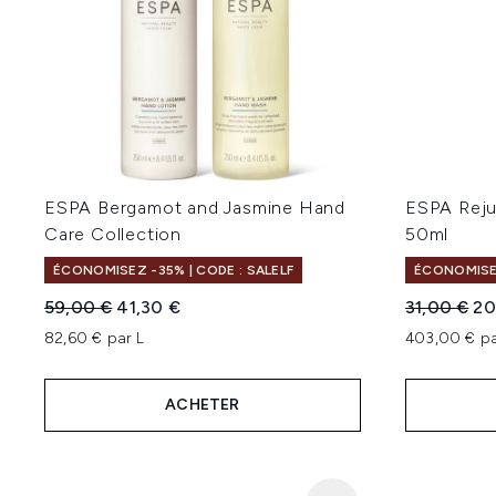
ESPA Bergamot and Jasmine Hand
ESPA Reju
Care Collection
50ml
ÉCONOMISEZ -35% | CODE : SALELF
ÉCONOMISE
Prix de vente :
Prix ​​actuel :
Prix de ven
Pri
59,00 €
41,30 €
31,00 €
20
82,60 € par L
403,00 € pa
ACHETER