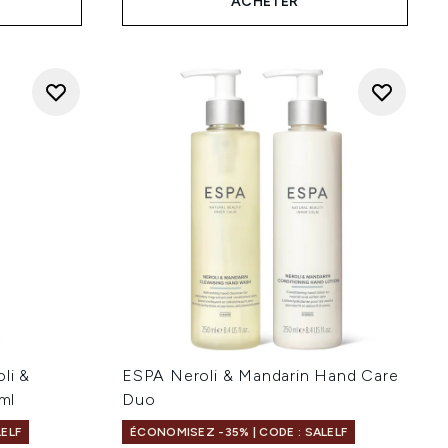
ACHETER
li &
ESPA Neroli & Mandarin Hand Care
ml
Duo
LELF
ÉCONOMISEZ -35% | CODE : SALELF