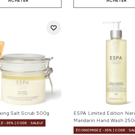
ACHETER
ACHETER
xing Salt Scrub 500g
ESPA Limited Edition Nero
Mandarin Hand Wash 250
 -35% | CODE : SALELF
ÉCONOMISEZ -35% | CODE : SA