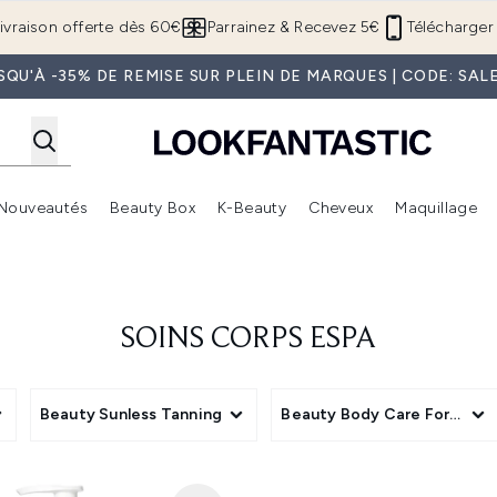
Passer au contenu principal
ivraison offerte dès 60€
Parrainez & Recevez 5€
Télécharger 
SQU'À -35% DE REMISE SUR PLEIN DE MARQUES | CODE: SAL
Nouveautés
Beauty Box
K-Beauty
Cheveux
Maquillage
Accédez au sous-menu (Boutique Été )
Accédez au sous-menu (Offres)
Accédez au sous-menu (Marques)
Accédez au sous-menu (Nouveautés)
Accédez au sous-menu (Beauty Box)
Accé
SOINS CORPS ESPA
Beauty Sunless Tanning
Beauty Body Care Format