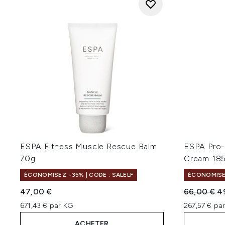
ESPA Fitness Muscle Rescue Balm
ESPA Pro-
70g
Cream 18
ÉCONOMISEZ -35% | CODE : SALELF
ÉCONOMISEZ
Prix de ven
Pr
47,00 €
66,00 €
4
671,43 € par KG
267,57 € par
ACHETER