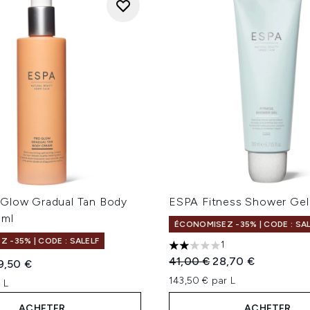
Glow Gradual Tan Body
ESPA Fitness Shower Ge
5ml
ÉCONOMISEZ -35% | CODE : SA
 -35% | CODE : SALELF
1
2 étoiles sur un maximum d
Prix de vente :
Prix ​​actuel :
41,00 €
28,70 €
te :
ix ​​actuel :
9,50 €
143,50 € par L
 L
ACHETER
ACHETER