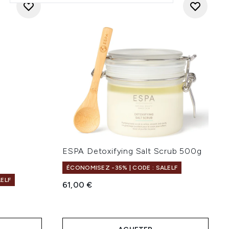
ESPA Detoxifying Salt Scrub 500g
ÉCONOMISEZ -35% | CODE : SALELF
LELF
61,00 €