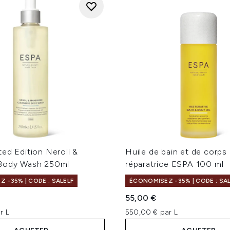
ed Edition Neroli &
Huile de bain et de corps
Body Wash 250ml
réparatrice ESPA 100 ml
 -35% | CODE : SALELF
ÉCONOMISEZ -35% | CODE : SA
55,00 €
r L
550,00 € par L