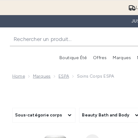
L
JU
Boutique Été
Offres
Marques
Home
Marques
ESPA
Soins Corps ESPA
Sous-catégorie corps
Beauty Bath and Body