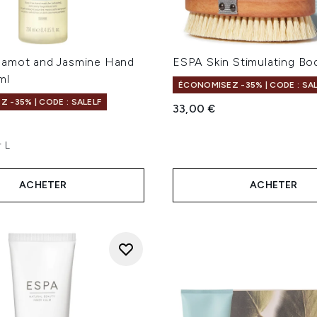
amot and Jasmine Hand
ESPA Skin Stimulating Bo
ml
ÉCONOMISEZ -35% | CODE : SA
 -35% | CODE : SALELF
33,00 €
r L
ACHETER
ACHETER