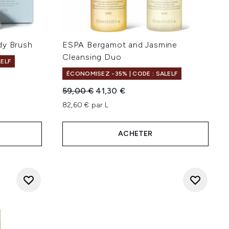
dy Brush
ESPA Bergamot and Jasmine
Cleansing Duo
LELF
ÉCONOMISEZ -35% | CODE : SALELF
Prix de vente :
Prix ​​actuel :
59,00 €
41,30 €
82,60 € par L
ACHETER