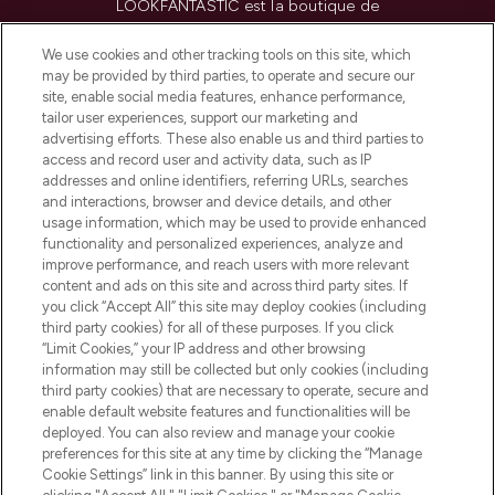
LOOKFANTASTIC est la boutique de
beauté incontournable en Europe,
proposant les meilleurs produits de soins
We use cookies and other tracking tools on this site, which
de la peau, des cheveux et de maquillage
may be provided by third parties, to operate and secure our
de plus de 200 marques prestigieuses.
site, enable social media features, enhance performance,
Faites vos achats en ligne ou via
tailor user experiences, support our marketing and
l’application, avec la livraison offerte dès
advertising efforts. These also enable us and third parties to
access and record user and activity data, such as IP
55€ d'achat.
addresses and online identifiers, referring URLs, searches
and interactions, browser and device details, and other
Consentement aux cookies
usage information, which may be used to provide enhanced
Do Not Sell or Share My Personal
functionality and personalized experiences, analyze and
Information
improve performance, and reach users with more relevant
content and ads on this site and across third party sites. If
you click “Accept All” this site may deploy cookies (including
AIDE ET INFORMATIONS
third party cookies) for all of these purposes. If you click
“Limit Cookies,” your IP address and other browsing
information may still be collected but only cookies (including
INFORMATIONS GÉNÉRALES
third party cookies) that are necessary to operate, secure and
enable default website features and functionalities will be
deployed. You can also review and manage your cookie
À PROPOS DE LOOKFANTASTIC
preferences for this site at any time by clicking the “Manage
Cookie Settings” link in this banner. By using this site or