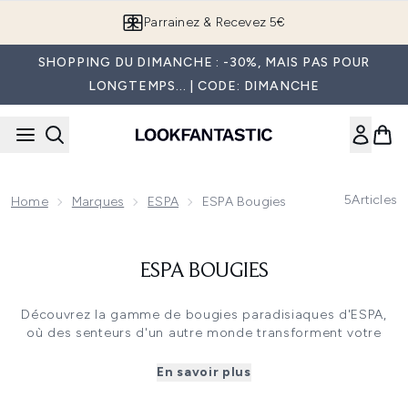
Passer au contenu principal
Parrainez & Recevez 5€
SHOPPING DU DIMANCHE : -30%, MAIS PAS POUR
LONGTEMPS... | CODE: DIMANCHE
5
Articles
Home
Marques
ESPA
ESPA Bougies
ESPA BOUGIES
Découvrez la gamme de bougies paradisiaques d'ESPA,
où des senteurs d'un autre monde transforment votre
maison en un espace aromatique de paix et de calme.
Quelle que soit votre humeur, ESPA vous propose un
En savoir plus
éventail de parfums.
Rehaussez votre moral avec la gamme ""Energising"", un