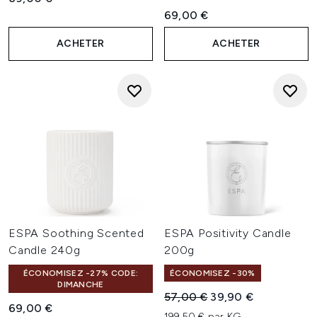
69,00 €
ACHETER
ACHETER
ESPA Soothing Scented
ESPA Positivity Candle
Candle 240g
200g
ÉCONOMISEZ -27% CODE:
ÉCONOMISEZ -30%
DIMANCHE
Prix de vente :
Prix ​​actuel :
57,00 €
39,90 €
69,00 €
199,50 € par KG