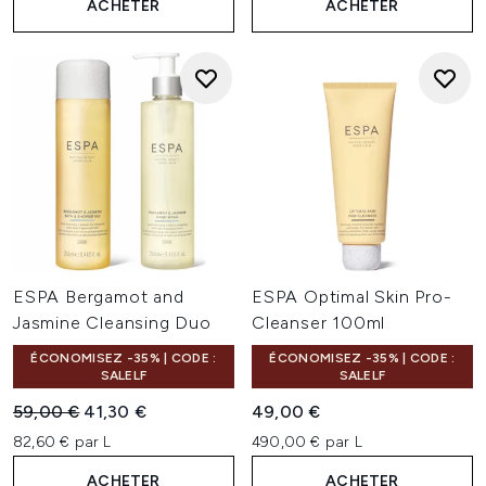
ACHETER
ACHETER
ESPA Bergamot and
ESPA Optimal Skin Pro-
Jasmine Cleansing Duo
Cleanser 100ml
ÉCONOMISEZ -35% | CODE :
ÉCONOMISEZ -35% | CODE :
SALELF
SALELF
Prix de vente :
Prix ​​actuel :
59,00 €
41,30 €
49,00 €
82,60 € par L
490,00 € par L
ACHETER
ACHETER