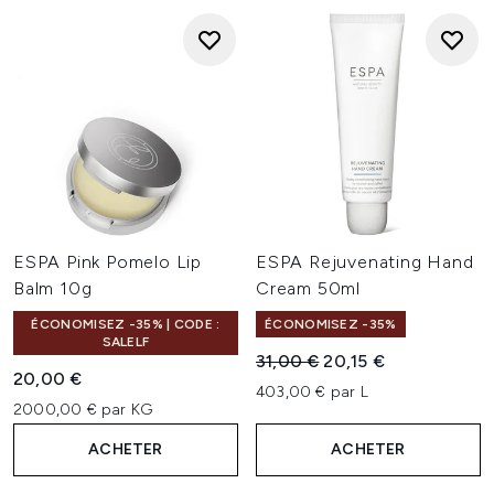
ESPA Pink Pomelo Lip
ESPA Rejuvenating Hand
Balm 10g
Cream 50ml
ÉCONOMISEZ -35% | CODE :
ÉCONOMISEZ -35%
SALELF
Prix de vente :
Prix ​​actuel :
31,00 €
20,15 €
20,00 €
403,00 € par L
2000,00 € par KG
ACHETER
ACHETER