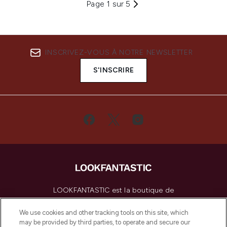
Page 1 sur 5
INSCRIVEZ-VOUS À NOTRE NEWSLETTER
S'INSCRIRE
LOOKFANTASTIC est la boutique de
beauté incontournable en Europe,
proposant les meilleurs produits de soins
We use cookies and other tracking tools on this site, which
de la peau, des cheveux et de maquillage
may be provided by third parties, to operate and secure our