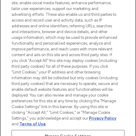
de plus de 200 marques prestigieuses.
site, enable social media features, enhance performance,
Faites vos achats en ligne ou via
tailor user experiences, support our marketing and
l’application, avec la livraison offerte dès
advertising efforts. These also enable us and third parties to
access and record user and activity data, such as IP
55€ d'achat.
addresses and online identifiers, referring URLs, searches
and interactions, browser and device details, and other
Consentement aux cookies
usage information, which may be used to provide enhanced
Do Not Sell or Share My Personal
functionality and personalized experiences, analyze and
Information
improve performance, and reach users with more relevant
content and ads on this site and across third party sites. If
you click “Accept All” this site may deploy cookies (including
AIDE ET INFORMATIONS
third party cookies) for all of these purposes. If you click
“Limit Cookies,” your IP address and other browsing
information may still be collected but only cookies (including
INFORMATIONS GÉNÉRALES
third party cookies) that are necessary to operate, secure and
enable default website features and functionalities will be
deployed. You can also review and manage your cookie
À PROPOS DE LOOKFANTASTIC
preferences for this site at any time by clicking the “Manage
Cookie Settings” link in this banner. By using this site or
clicking "Accept All," "Limit Cookies," or "Manage Cookie
Settings," you acknowledge and accept our
Privacy Policy
and
Terms of Use
.
Payer en toute sécurité avec