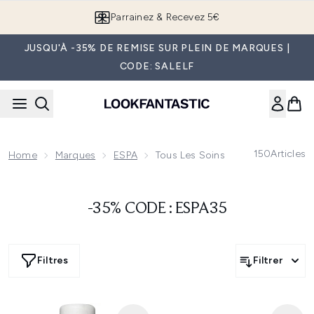
Passer au contenu principal
Parrainez & Recevez 5€
JUSQU'À -35% DE REMISE SUR PLEIN DE MARQUES |
CODE: SALELF
150
Articles
Home
Marques
ESPA
Tous Les Soins ESPA
-35% CODE : ESPA35
Filtres
Filtrer