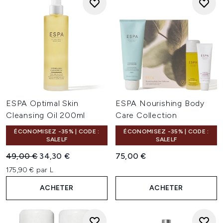
ESPA Optimal Skin
ESPA Nourishing Body
Cleansing Oil 200ml
Care Collection
ÉCONOMISEZ -35% | CODE :
ÉCONOMISEZ -35% | CODE :
SALELF
SALELF
Prix de vente :
Prix ​​actuel :
49,00 €
34,30 €
75,00 €
175,90 € par L
ACHETER
ACHETER