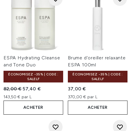
ESPA Hydrating Cleanse
Brume d'oreiller relaxante
and Tone Duo
ESPA 100ml
ÉCONOMISEZ -35% | CODE :
ÉCONOMISEZ -35% | CODE :
SALELF
SALELF
Prix de vente :
Prix ​​actuel :
82,00 €
57,40 €
37,00 €
143,50 € par L
370,00 € par L
ACHETER
ACHETER