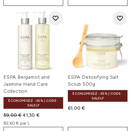
ESPA Bergamot and
ESPA Detoxifying Salt
Jasmine Hand Care
Scrub 500g
Collection
ÉCONOMISEZ -35% | CODE :
SALELF
ÉCONOMISEZ -35% | CODE :
SALELF
61,00 €
Prix de vente :
Prix ​​actuel :
59,00 €
41,30 €
82,60 € par L