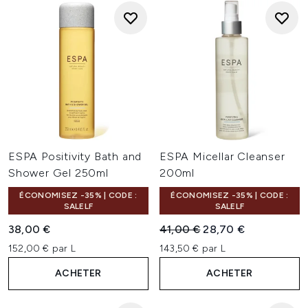
ESPA Positivity Bath and
ESPA Micellar Cleanser
Shower Gel 250ml
200ml
ÉCONOMISEZ -35% | CODE :
ÉCONOMISEZ -35% | CODE :
SALELF
SALELF
Prix de vente :
Prix ​​actuel :
38,00 €
41,00 €
28,70 €
152,00 € par L
143,50 € par L
ACHETER
ACHETER