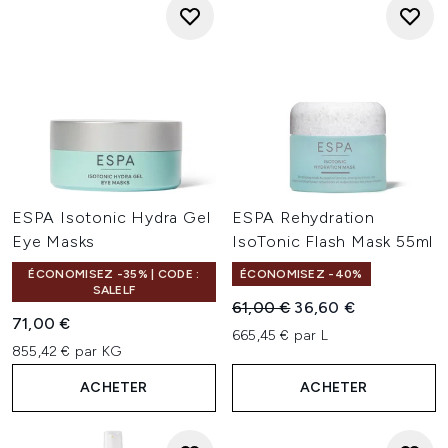
ESPA Isotonic Hydra Gel
ESPA Rehydration
Eye Masks
IsoTonic Flash Mask 55ml
ÉCONOMISEZ -35% | CODE :
ÉCONOMISEZ -40%
SALELF
Prix de vente :
Prix ​​actuel :
61,00 €
36,60 €
71,00 €
665,45 € par L
855,42 € par KG
ACHETER
ACHETER