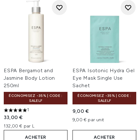
ESPA Bergamot and
ESPA Isotonic Hydra Gel
Jasmine Body Lotion
Eye Mask Single Use
250ml
Sachet
ÉCONOMISEZ -35% | CODE :
ÉCONOMISEZ -35% | CODE :
SALELF
SALELF
1
9,00 €
5 étoiles sur un maximum de 5
33,00 €
9,00 € par unit
132,00 € par L
ACHETER
ACHETER