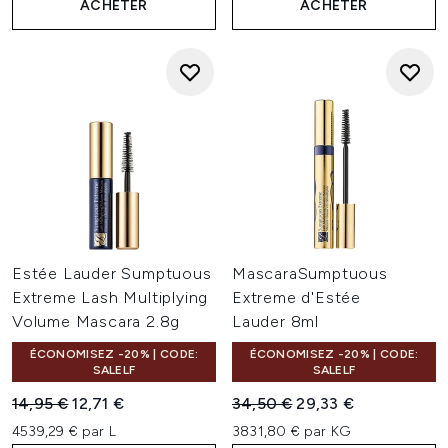
ACHETER
ACHETER
Estée Lauder Sumptuous
MascaraSumptuous
Extreme Lash Multiplying
Extreme d'Estée
Volume Mascara 2.8g
Lauder 8ml
ÉCONOMISEZ -20% | CODE:
ÉCONOMISEZ -20% | CODE:
SALELF
SALELF
Prix de vente :
Prix ​​actuel :
Prix de vente :
Prix ​​actuel :
14,95 €
12,71 €
34,50 €
29,33 €
4539,29 € par L
3831,80 € par KG