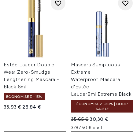
Estée Lauder Double
Mascara Sumptuous
Wear Zero-Smudge
Extreme
Lengthening Mascara -
Waterproof Mascara
Black 6ml
d'Estée
Lauder8ml Extreme Black
ÉCONOMISEZ -15%
ÉCONOMISEZ -20% | CODE:
Prix de vente :
Prix ​​actuel :
33,93 €
28,84 €
SALELF
Prix de vente :
Prix ​​actuel :
35,65 €
30,30 €
3787,50 € par L