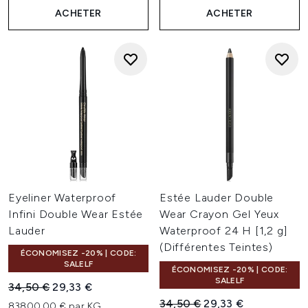
ACHETER
ACHETER
Eyeliner Waterproof
Estée Lauder Double
Infini Double Wear Estée
Wear Crayon Gel Yeux
Lauder
Waterproof 24 H [1,2 g]
(Différentes Teintes)
ÉCONOMISEZ -20% | CODE:
SALELF
ÉCONOMISEZ -20% | CODE:
SALELF
Prix de vente :
Prix ​​actuel :
34,50 €
29,33 €
Prix de vente :
Prix ​​actuel :
34,50 €
29,33 €
83800,00 € par KG