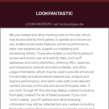
LOOKFANTASTIC est la boutique de
beauté incontournable en Europe,
proposant les meilleurs produits de soins
We use cookies and other tracking tools on this site, which
de la peau, des cheveux et de maquillage
may be provided by third parties, to operate and secure our
de plus de 200 marques prestigieuses.
site, enable social media features, enhance performance,
Faites vos achats en ligne ou via
tailor user experiences, support our marketing and
l’application, avec la livraison offerte dès
advertising efforts. These also enable us and third parties to
access and record user and activity data, such as IP
55€ d'achat.
addresses and online identifiers, referring URLs, searches
and interactions, browser and device details, and other
Consentement aux cookies
usage information, which may be used to provide enhanced
Do Not Sell or Share My Personal
functionality and personalized experiences, analyze and
Information
improve performance, and reach users with more relevant
content and ads on this site and across third party sites. If
you click “Accept All” this site may deploy cookies (including
AIDE ET INFORMATIONS
third party cookies) for all of these purposes. If you click
“Limit Cookies,” your IP address and other browsing
information may still be collected but only cookies (including
INFORMATIONS GÉNÉRALES
third party cookies) that are necessary to operate, secure and