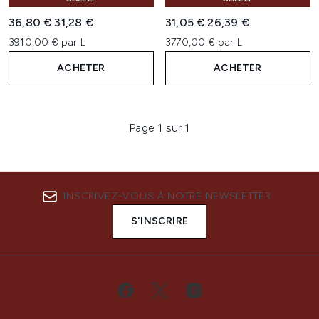
Prix de vente :
Prix ​​actuel :
Prix de vente :
Prix ​​actuel :
36,80 €
31,28 €
31,05 €
26,39 €
3910,00 € par L
3770,00 € par L
ACHETER
ACHETER
Page 1 sur 1
INSCRIVEZ-VOUS À NOTRE NEWSLETTER
S'INSCRIRE