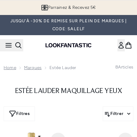
Passer au contenu principal
Parrainez & Recevez 5€
JUSQU'À -30% DE REMISE SUR PLEIN DE MARQUES |
CODE: SALELF
8
Articles
Home
Marques
Estée Lauder
ESTÉE LAUDER MAQUILLAGE YEUX
Filtres
Filtrer