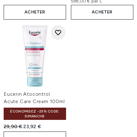
598,00 € par L
ACHETER
ACHETER
Eucerin Atocontrol
Acute Care Cream 100ml
ÉCONOMISEZ -25% CODE:
DIMANCHE
Prix de vente :
Prix ​​actuel :
29,90 €
23,92 €