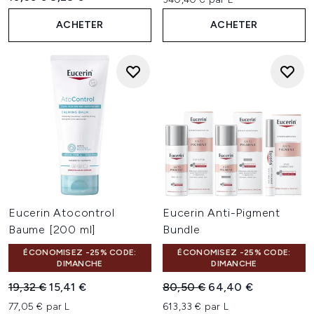
ACHETER
ACHETER
Eucerin Atocontrol
Eucerin Anti-Pigment
Baume [200 ml]
Bundle
ÉCONOMISEZ -25% CODE:
ÉCONOMISEZ -25% CODE:
DIMANCHE
DIMANCHE
Prix de vente :
Prix ​​actuel :
Prix de vente :
Prix ​​actuel :
19,32 €
15,41 €
80,50 €
64,40 €
77,05 € par L
613,33 € par L