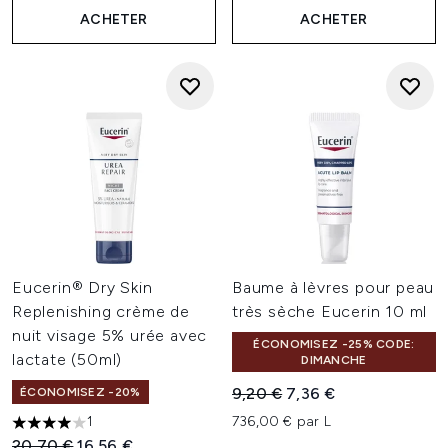
ACHETER
ACHETER
Eucerin® Dry Skin
Baume à lèvres pour peau
Replenishing crème de
très sèche Eucerin 10 ml
nuit visage 5% urée avec
ÉCONOMISEZ -25% CODE:
lactate (50ml)
DIMANCHE
Prix de vente :
Prix ​​actuel :
9,20 €
7,36 €
ÉCONOMISEZ -20%
1
736,00 € par L
4 étoiles sur un maximum de 5
Prix de vente :
Prix ​​actuel :
20,70 €
16,56 €