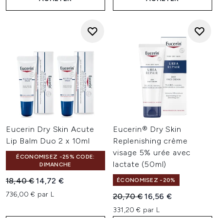
Eucerin Dry Skin Acute
Eucerin® Dry Skin
Lip Balm Duo 2 x 10ml
Replenishing crème
visage 5% urée avec
ÉCONOMISEZ -25% CODE:
lactate (50ml)
DIMANCHE
Prix de vente :
Prix ​​actuel :
18,40 €
14,72 €
ÉCONOMISEZ -20%
736,00 € par L
Prix de vente :
Prix ​​actuel :
20,70 €
16,56 €
331,20 € par L