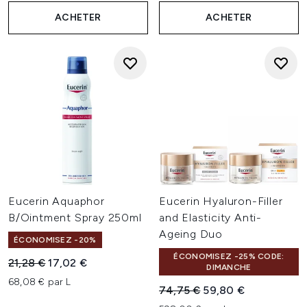
ACHETER
ACHETER
Eucerin Aquaphor
Eucerin Hyaluron-Filler
B/Ointment Spray 250ml
and Elasticity Anti-
Ageing Duo
ÉCONOMISEZ -20%
ÉCONOMISEZ -25% CODE:
Prix de vente :
Prix ​​actuel :
21,28 €
17,02 €
DIMANCHE
68,08 € par L
Prix de vente :
Prix ​​actuel :
74,75 €
59,80 €