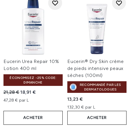
Eucerin Urea Repair 10%
Eucerin® Dry Skin crème
Lotion 400 ml
de pieds intensive peaux
sèches (100ml)
ÉCONOMISEZ -25% CODE:
DIMANCHE
RECOMMANDÉ PAR LES
DERMATOLOGUES
Prix de vente :
Prix ​​actuel :
21,28 €
18,91 €
13,23 €
47,28 € par L
132,30 € par L
ACHETER
ACHETER