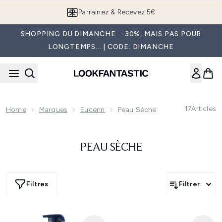
Passer au contenu principal
Parrainez & Recevez 5€
SHOPPING DU DIMANCHE : -30%, MAIS PAS POUR
LONGTEMPS... | CODE: DIMANCHE
17
Articles
Home
Marques
Eucerin
Peau Sèche
PEAU SÈCHE
Filtres
Filtrer