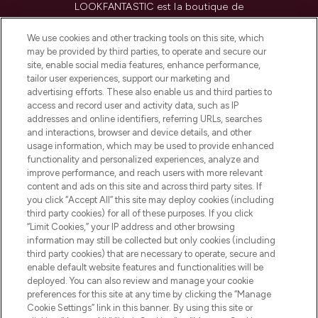
LOOKFANTASTIC est la boutique de
beauté incontournable en Europe,
proposant les meilleurs produits de soins
We use cookies and other tracking tools on this site, which
de la peau, des cheveux et de maquillage
may be provided by third parties, to operate and secure our
de plus de 200 marques prestigieuses.
site, enable social media features, enhance performance,
Faites vos achats en ligne ou via
tailor user experiences, support our marketing and
l’application, avec la livraison offerte dès
advertising efforts. These also enable us and third parties to
access and record user and activity data, such as IP
55€ d'achat.
addresses and online identifiers, referring URLs, searches
and interactions, browser and device details, and other
Consentement aux cookies
usage information, which may be used to provide enhanced
Do Not Sell or Share My Personal
functionality and personalized experiences, analyze and
Information
improve performance, and reach users with more relevant
content and ads on this site and across third party sites. If
you click “Accept All” this site may deploy cookies (including
AIDE ET INFORMATIONS
third party cookies) for all of these purposes. If you click
“Limit Cookies,” your IP address and other browsing
information may still be collected but only cookies (including
INFORMATIONS GÉNÉRALES
third party cookies) that are necessary to operate, secure and
enable default website features and functionalities will be
deployed. You can also review and manage your cookie
À PROPOS DE LOOKFANTASTIC
preferences for this site at any time by clicking the “Manage
Cookie Settings” link in this banner. By using this site or