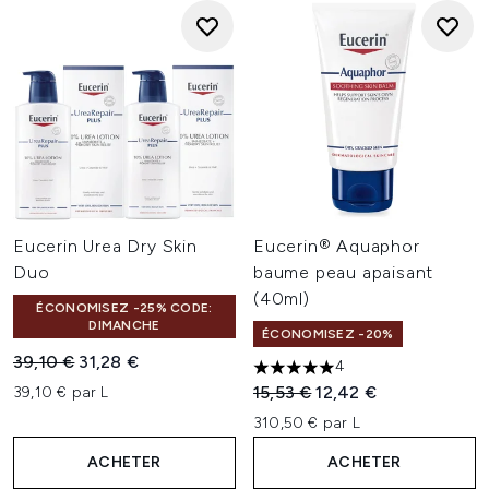
Eucerin Urea Dry Skin
Eucerin® Aquaphor
Duo
baume peau apaisant
(40ml)
ÉCONOMISEZ -25% CODE:
DIMANCHE
ÉCONOMISEZ -20%
Prix de vente :
Prix ​​actuel :
39,10 €
31,28 €
4
5 étoiles sur un maximum de 
Prix de vente :
Prix ​​actuel :
15,53 €
12,42 €
39,10 € par L
310,50 € par L
ACHETER
ACHETER