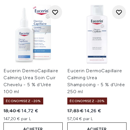
Eucerin DermoCapillaire
Eucerin DermoCapillaire
Calming Urea Soin Cuir
Calming Urea
Chevelu - 5 % d'Urée
Shampooing - 5 % d'Urée
100 ml
250 ml
ÉCONOMISEZ -20%
ÉCONOMISEZ -20%
Prix de vente :
Prix ​​actuel :
Prix de vente :
Prix ​​actuel :
18,40 €
14,72 €
17,83 €
14,26 €
147,20 € par L
57,04 € par L
ACHETER
ACHETER