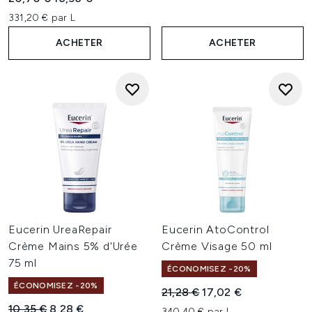
331,20 € par L
ACHETER
ACHETER
Eucerin UreaRepair
Eucerin AtoControl
Crème Mains 5% d'Urée
Crème Visage 50 ml
75 ml
ÉCONOMISEZ -20%
ÉCONOMISEZ -20%
Prix de vente :
Prix ​​actuel :
21,28 €
17,02 €
Prix de vente :
Prix ​​actuel :
10,35 €
8,28 €
340,40 € par L