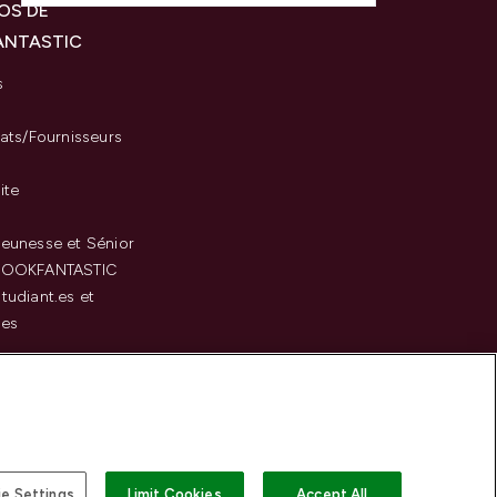
OS DE
ANTASTIC
s
iats/Fournisseurs
ite
eunesse et Sénior
LOOKFANTASTIC
tudiant.es et
.es
c
e Settings
Limit Cookies
Accept All