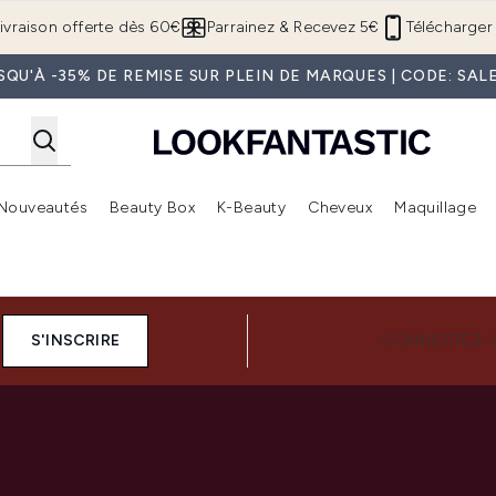
Passer au contenu principal
ivraison offerte dès 60€
Parrainez & Recevez 5€
Télécharger 
SQU'À -35% DE REMISE SUR PLEIN DE MARQUES | CODE: SAL
Nouveautés
Beauty Box
K-Beauty
Cheveux
Maquillage
Accédez au sous-menu (Boutique Été )
Accédez au sous-menu (Offres)
Accédez au sous-menu (Marques)
Accédez au sous-menu (Nouveautés)
Accédez au sous-menu (Beauty Box)
Accé
S'INSCRIRE
CONNECTEZ-