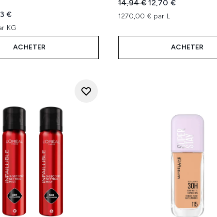
Prix de vente :
Prix ​​actuel :
14,94 €
12,70 €
sur un maximum de 5
te :
 ​​actuel :
3 €
1270,00 € par L
ar KG
ACHETER
ACHETER