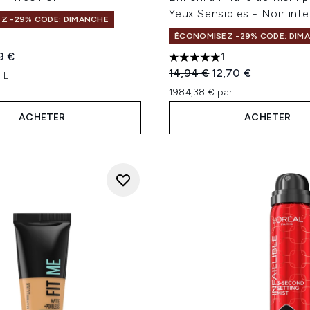
Yeux Sensibles - Noir int
Z -29% CODE: DIMANCHE
ÉCONOMISEZ -29% CODE: DIM
5
 sur un maximum de 5
te :
 ​​actuel :
9 €
1
5 étoiles sur un maximum d
Prix de vente :
Prix ​​actuel :
14,94 €
12,70 €
 L
1984,38 € par L
ACHETER
ACHETER