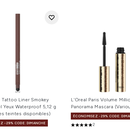
e Tattoo Liner Smokey
L'Oreal Paris Volume Mill
l Yeux Waterproof 5,12 g
Panorama Mascara (Vario
es teintes disponibles)
ÉCONOMISEZ -29% CODE: DIM
Z -29% CODE: DIMANCHE
2
5 étoiles sur un maximum d