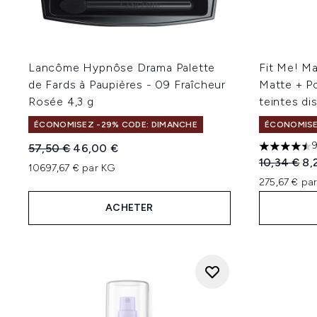
Lancôme Hypnôse Drama Palette
Fit Me! Ma
de Fards à Paupières - 09 Fraîcheur
Matte + Po
Rosée 4,3 g
teintes di
ÉCONOMISEZ -29% CODE: DIMANCHE
ÉCONOMISE
Prix de vente :
Prix ​​actuel :
57,50 €
46,00 €
4.44 étoile
Prix de ven
Pri
10,34 €
8,
10697,67 € par KG
275,67 € par
ACHETER