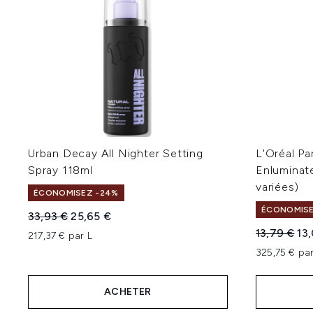
Urban Decay All Nighter Setting
L'Oréal Pa
Spray 118ml
Enluminat
variées)
ÉCONOMISEZ -24%
ÉCONOMISE
Prix de vente :
Prix ​​actuel :
33,93 €
25,65 €
Prix de ven
Pri
13,79 €
13
217,37 € par L
325,75 € par
ACHETER