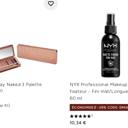
ay Naked 3 Palette
NYX Professional Makeup
10
fixateur - Fini mat/Longu
sur un maximum de 5
60 ml
ar KG
ÉCONOMISEZ -29% CODE: DIM
1
5 étoiles sur un maximum d
10,34 €