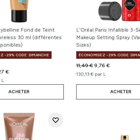
ybelline Fond de Teint
L'Oréal Paris Infallible 3
reless 30 ml (différentes
Makeup Setting Spray (Va
sponibles)
Sizes)
Z -29% CODE: DIMANCHE
ÉCONOMISEZ -29% CODE: DIM
9
Prix de vente :
Prix ​​actuel :
11,49 €
9,76 €
s sur un maximum de 5
te :
x ​​actuel :
27 €
130,13 € par L
 L
ACHETER
ACHETER