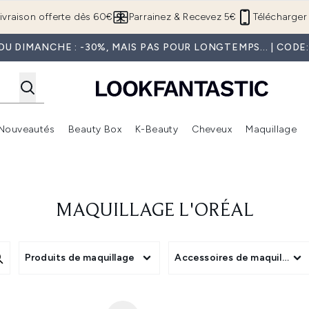
Passer au contenu principal
ivraison offerte dès 60€
Parrainez & Recevez 5€
Télécharger 
U DIMANCHE : -30%, MAIS PAS POUR LONGTEMPS... | COD
Nouveautés
Beauty Box
K-Beauty
Cheveux
Maquillage
Accédez au sous-menu (Boutique Été )
Accédez au sous-menu (Offres)
Accédez au sous-menu (Marques)
Accédez au sous-menu (Nouveautés)
Accédez au sous-menu (Beauty Box)
Accé
MAQUILLAGE L'ORÉAL
Produits de maquillage
Accessoires de maquillage