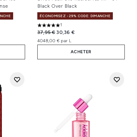
ense
Black Over Black
ANCHE
ÉCONOMISEZ -29% CODE: DIMANCHE
1
e 5
5 étoiles sur un maximum de 5
Prix de vente :
Prix ​​actuel :
37,95 €
30,36 €
4048,00 € par L
ACHETER