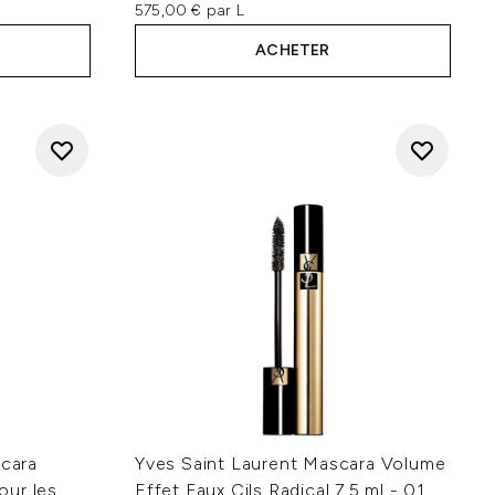
575,00 € par L
ACHETER
scara
Yves Saint Laurent Mascara Volume
pour les
Effet Faux Cils Radical 7,5 ml - 01