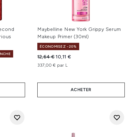
-Second
Maybelline New York Grippy Serum
rious
Makeup Primer (30ml)
ÉCONOMISEZ -20%
ANCHE
Prix de vente :
Prix ​​actuel :
12,64 €
10,11 €
337,00 € par L
ACHETER