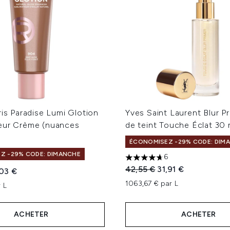
ris Paradise Lumi Glotion
Yves Saint Laurent Blur P
eur Crème (nuances
de teint Touche Éclat 30 
ÉCONOMISEZ -29% CODE: DIM
Z -29% CODE: DIMANCHE
6
4.67 étoiles sur un maximum
Prix de vente :
Prix ​​actuel :
42,55 €
31,91 €
te :
x ​​actuel :
,03 €
1063,67 € par L
 L
ACHETER
ACHETER