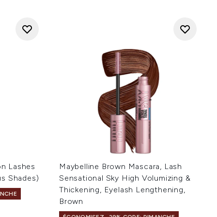
ion Lashes
Maybelline Brown Mascara, Lash
us Shades)
Sensational Sky High Volumizing &
Thickening, Eyelash Lengthening,
ANCHE
Brown
e 5