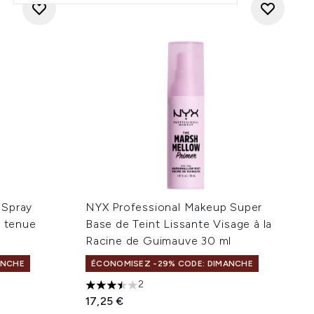
 Spray
NYX Professional Makeup Super
e tenue
Base de Teint Lissante Visage à la
Racine de Guimauve 30 ml
ANCHE
ÉCONOMISEZ -29% CODE: DIMANCHE
2
e 5
3.5 étoiles sur un maximum de 5
17,25 €