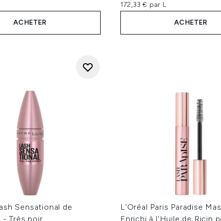
172,33 € par L
ACHETER
ACHETER
ash Sensational de
L'Oréal Paris Paradise Ma
 - Très noir
Enrichi à l'Huile de Ricin 