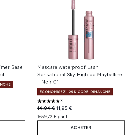
rimer Base
Mascara waterproof Lash
ml
Sensational Sky High de Maybelline
- Noir 01
ANCHE
ÉCONOMISEZ -29% CODE: DIMANCHE
 de 5
3
4.67 étoiles sur un maximum de 5
Prix de vente :
Prix ​​actuel :
14,94 €
11,95 €
1659,72 € par L
ACHETER