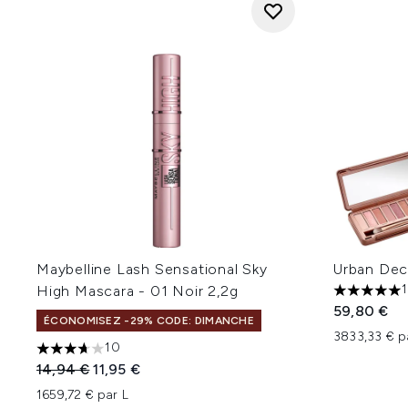
Maybelline Lash Sensational Sky
Urban Dec
High Mascara - 01 Noir 2,2g
5 étoiles 
59,80 €
ÉCONOMISEZ -29% CODE: DIMANCHE
3833,33 € p
10
3.7 étoiles sur un maximum de 5
Prix de vente :
Prix ​​actuel :
14,94 €
11,95 €
1659,72 € par L