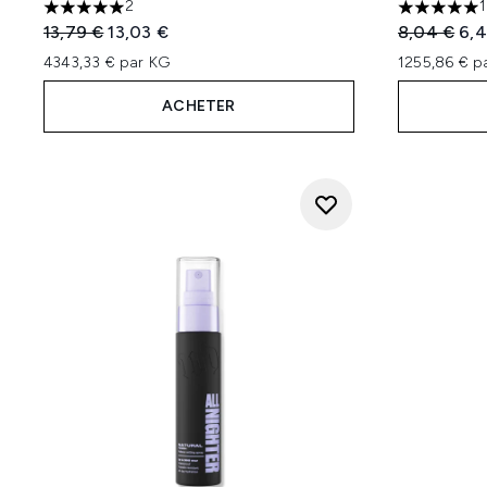
2
1
5 étoiles sur un maximum de 5
5 étoiles 
Prix de vente :
Prix ​​actuel :
Prix de ven
Prix
13,79 €
13,03 €
8,04 €
6,4
4343,33 € par KG
1255,86 € p
ACHETER