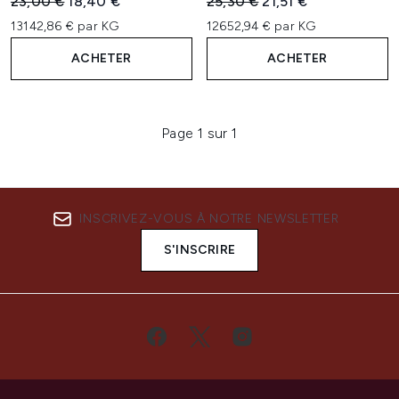
Prix de vente :
Prix ​​actuel :
Prix de vente :
Prix ​​actuel :
23,00 €
18,40 €
25,30 €
21,51 €
13142,86 € par KG
12652,94 € par KG
ACHETER
ACHETER
Page 1 sur 1
INSCRIVEZ-VOUS À NOTRE NEWSLETTER
S'INSCRIRE