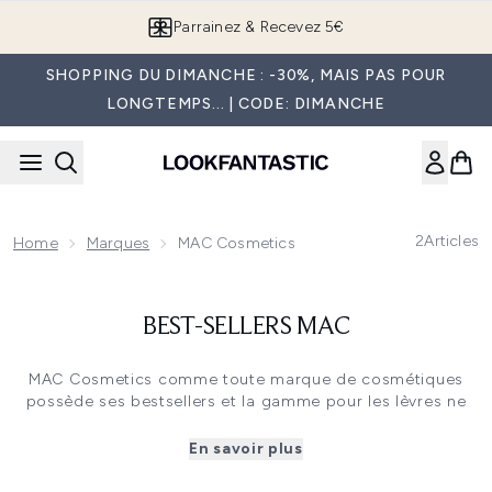
Passer au contenu principal
Parrainez & Recevez 5€
SHOPPING DU DIMANCHE : -30%, MAIS PAS POUR
LONGTEMPS... | CODE: DIMANCHE
2
Articles
Home
Marques
MAC Cosmetics
BEST-SELLERS MAC
MAC Cosmetics comme toute marque de cosmétiques
possède ses bestsellers et la gamme pour les lèvres ne
fait pas exception. La gamme Rétro Matte par exemple
contient des rouges à lèvres liquides à la texture
En savoir plus
crémeuse, la couleur intense et au fini mat. Il ne file pas,
tient jusqu’à 8h et grâce à son embout applicateur de