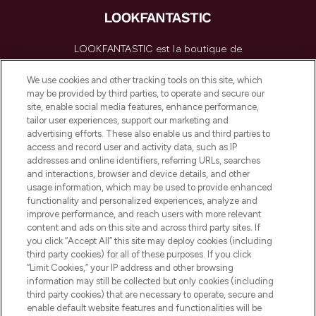
LOOKFANTASTIC est la boutique de
beauté incontournable en Europe,
proposant les meilleurs produits de soins
We use cookies and other tracking tools on this site, which
de la peau, des cheveux et de maquillage
may be provided by third parties, to operate and secure our
de plus de 200 marques prestigieuses.
site, enable social media features, enhance performance,
Faites vos achats en ligne ou via
tailor user experiences, support our marketing and
l’application, avec la livraison offerte dès
advertising efforts. These also enable us and third parties to
access and record user and activity data, such as IP
55€ d'achat.
addresses and online identifiers, referring URLs, searches
and interactions, browser and device details, and other
Consentement aux cookies
usage information, which may be used to provide enhanced
Do Not Sell or Share My Personal
functionality and personalized experiences, analyze and
Information
improve performance, and reach users with more relevant
content and ads on this site and across third party sites. If
you click “Accept All” this site may deploy cookies (including
AIDE ET INFORMATIONS
third party cookies) for all of these purposes. If you click
“Limit Cookies,” your IP address and other browsing
information may still be collected but only cookies (including
INFORMATIONS GÉNÉRALES
third party cookies) that are necessary to operate, secure and
enable default website features and functionalities will be