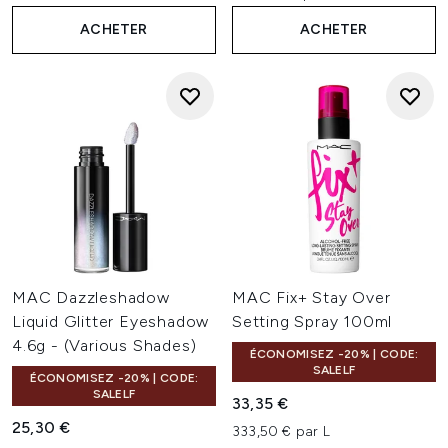
ACHETER
ACHETER
MAC Dazzleshadow
MAC Fix+ Stay Over
Liquid Glitter Eyeshadow
Setting Spray 100ml
4.6g - (Various Shades)
ÉCONOMISEZ -20% | CODE:
SALELF
ÉCONOMISEZ -20% | CODE:
SALELF
33,35 €
25,30 €
333,50 € par L