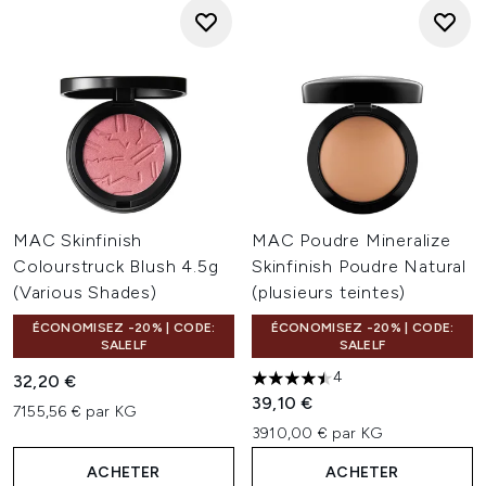
MAC Skinfinish
MAC Poudre Mineralize
Colourstruck Blush 4.5g
Skinfinish Poudre Natural
(Various Shades)
(plusieurs teintes)
ÉCONOMISEZ -20% | CODE:
ÉCONOMISEZ -20% | CODE:
SALELF
SALELF
4
32,20 €
4.5 étoiles sur un maximum d
39,10 €
7155,56 € par KG
3910,00 € par KG
ACHETER
ACHETER