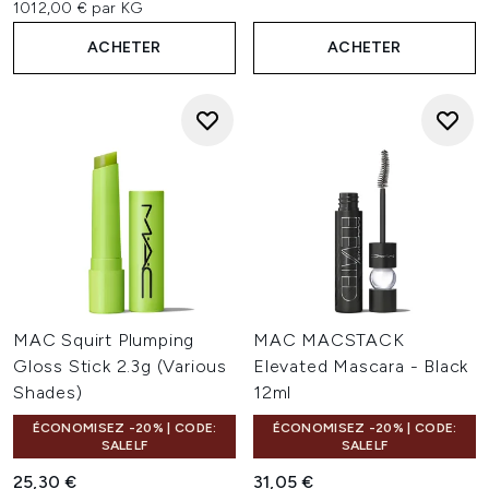
1012,00 € par KG
ACHETER
ACHETER
MAC Squirt Plumping
MAC MACSTACK
Gloss Stick 2.3g (Various
Elevated Mascara - Black
Shades)
12ml
ÉCONOMISEZ -20% | CODE:
ÉCONOMISEZ -20% | CODE:
SALELF
SALELF
25,30 €
31,05 €