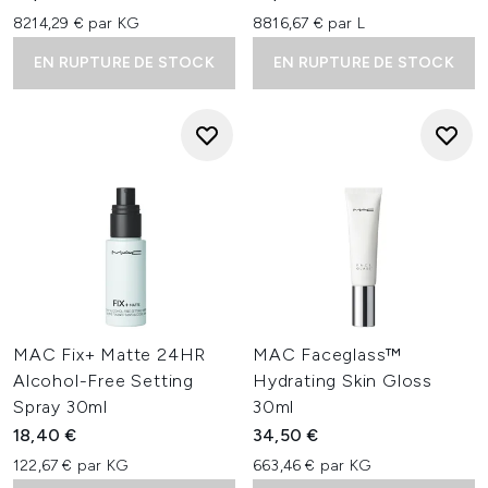
8214,29 € par KG
8816,67 € par L
EN RUPTURE DE STOCK
EN RUPTURE DE STOCK
MAC Fix+ Matte 24HR
MAC Faceglass™
Alcohol-Free Setting
Hydrating Skin Gloss
Spray 30ml
30ml
18,40 €
34,50 €
122,67 € par KG
663,46 € par KG