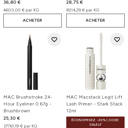
36,80 €
28,75 €
4600,00 € par KG
8214,29 € par KG
ACHETER
ACHETER
MAC Brushstroke 24-
MAC Macstack Legit Lift
Hour Eyeliner 0.67g -
Lash Primer - Stark Stack
Brushbrown
12ml
25,30 €
ÉCONOMISEZ -20% | CODE:
SALELF
37761,19 € par KG