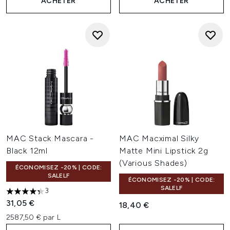
ACHETER
ACHETER
MAC Stack Mascara -
MAC Macximal Silky
Black 12ml
Matte Mini Lipstick 2g
(Various Shades)
ÉCONOMISEZ -20% | CODE:
SALELF
ÉCONOMISEZ -20% | CODE:
SALELF
3
4.33 étoiles sur un maximum de 5
31,05 €
18,40 €
2587,50 € par L