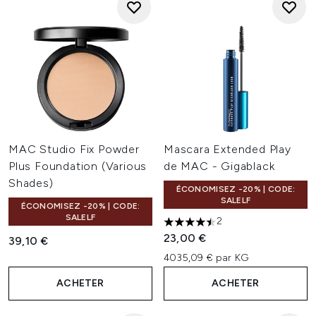
MAC Studio Fix Powder
Mascara Extended Play
Plus Foundation (Various
de MAC - Gigablack
Shades)
ÉCONOMISEZ -20% | CODE:
SALELF
ÉCONOMISEZ -20% | CODE:
SALELF
2
4.5 étoiles sur un maximum d
23,00 €
39,10 €
4035,09 € par KG
ACHETER
ACHETER