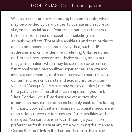
LOOKFANTASTIC est la boutique de
beauté incontournable en Europe,
proposant les meilleurs produits de soins
We use cookies and other tracking tools on this site, which
de la peau, des cheveux et de maquillage
may be provided by third parties, to operate and secure our
de plus de 200 marques prestigieuses.
site, enable social media features, enhance performance,
Faites vos achats en ligne ou via
tailor user experiences, support our marketing and
l’application, avec la livraison offerte dès
advertising efforts. These also enable us and third parties to
access and record user and activity data, such as IP
55€ d'achat.
addresses and online identifiers, referring URLs, searches
and interactions, browser and device details, and other
Consentement aux cookies
usage information, which may be used to provide enhanced
Do Not Sell or Share My Personal
functionality and personalized experiences, analyze and
Information
improve performance, and reach users with more relevant
content and ads on this site and across third party sites. If
you click “Accept All” this site may deploy cookies (including
AIDE ET INFORMATIONS
third party cookies) for all of these purposes. If you click
“Limit Cookies,” your IP address and other browsing
information may still be collected but only cookies (including
INFORMATIONS GÉNÉRALES
third party cookies) that are necessary to operate, secure and
enable default website features and functionalities will be
deployed. You can also review and manage your cookie
À PROPOS DE LOOKFANTASTIC
preferences for this site at any time by clicking the “Manage
Cookie Settings” link in this banner. By using this site or