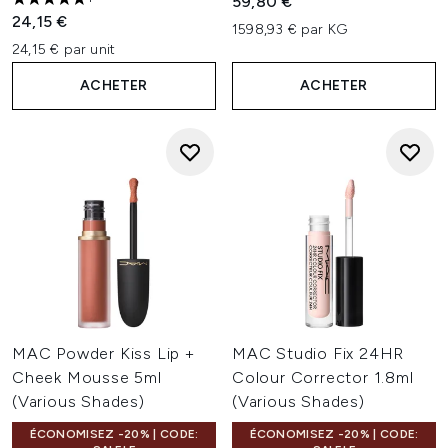
59,80 €
5 étoiles sur un maximum de 5
24,15 €
1598,93 € par KG
24,15 € par unit
ACHETER
ACHETER
MAC Powder Kiss Lip +
MAC Studio Fix 24HR
Cheek Mousse 5ml
Colour Corrector 1.8ml
(Various Shades)
(Various Shades)
ÉCONOMISEZ -20% | CODE:
ÉCONOMISEZ -20% | CODE: