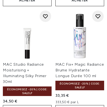
ACHETER
ACHETER
MAC Studio Radiance
MAC Fix+ Magic Radiance
Moisturising +
Brume Hydratante
Illuminating Silky Primer
Longue Durée 100 ml
30ml
ÉCONOMISEZ -20% | CODE:
SALELF
ÉCONOMISEZ -20% | CODE:
SALELF
33,35 €
34,50 €
333,50 € par L