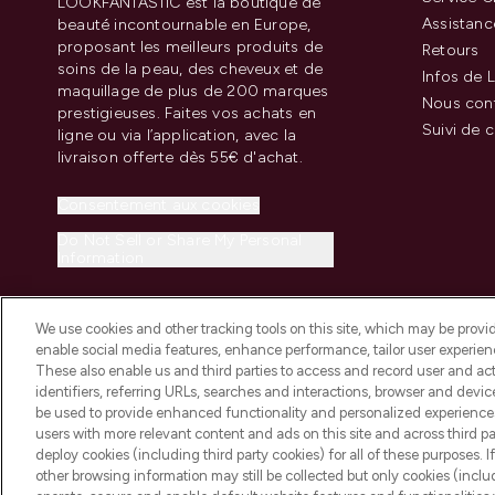
LOOKFANTASTIC est la boutique de
Assistanc
beauté incontournable en Europe,
proposant les meilleurs produits de
Retours
soins de la peau, des cheveux et de
Infos de L
maquillage de plus de 200 marques
Nous con
prestigieuses. Faites vos achats en
Suivi de
ligne ou via l’application, avec la
livraison offerte dès 55€ d'achat.
Consentement aux cookies
Do Not Sell or Share My Personal
Information
We use cookies and other tracking tools on this site, which may be provide
enable social media features, enhance performance, tailor user experienc
These also enable us and third parties to access and record user and act
identifiers, referring URLs, searches and interactions, browser and devi
be used to provide enhanced functionality and personalized experienc
2026 THG Beauty Europe GmbH Maximilianstrasse 54 80538 Munich
users with more relevant content and ads on this site and across third part
deploy cookies (including third party cookies) for all of these purposes. I
other browsing information may still be collected but only cookies (inclu