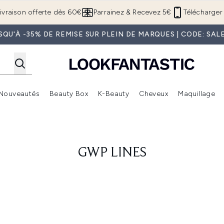
Passer au contenu principal
ivraison offerte dès 60€
Parrainez & Recevez 5€
Télécharger 
SQU'À -35% DE REMISE SUR PLEIN DE MARQUES | CODE: SAL
Nouveautés
Beauty Box
K-Beauty
Cheveux
Maquillage
Accédez au sous-menu (Boutique Été )
Accédez au sous-menu (Offres)
Accédez au sous-menu (Marques)
Accédez au sous-menu (Nouveautés)
Accédez au sous-menu (Beauty Box)
Accé
GWP LINES