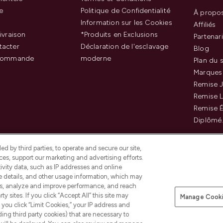
e
Politique de Confidentialité
À propo
Information sur les Cookies
Affiliés
ivraison
*Produits en Exclusions
Partenar
tacter
Déclaration de l'esclavage
Blog
 commande
moderne
Plan du s
Marques
Remise J
Remise 
Remise É
Diplômé
d by third parties, to operate and secure our site,
es, support our marketing and advertising efforts.
ivity data, such as IP addresses and online
ce details, and other usage information, which may
es, analyze and improve performance, and reach
Payer en toute sécurité ave
y sites. If you click “Accept All” this site may
Manage Cooki
f you click “Limit Cookies,” your IP address and
ding third party cookies) that are necessary to