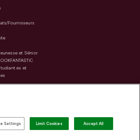
s
iats/Fournisseurs
ite
eunesse et Sénior
LOOKFANTASTIC
tudiant.es et
.es
c
e Settings
Limit Cookies
Accept All