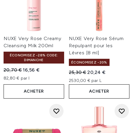
NUXE Very Rose Creamy
NUXE Very Rose Sérum
Cleansing Milk 200ml
Repulpant pour les
Lèvres [8 ml]
ÉCONOMISEZ -28% CODE:
DIMANCHE
ÉCONOMISEZ -20%
Prix de vente :
Prix ​​actuel :
20,70 €
16,56 €
Prix de vente :
Prix ​​actuel :
25,30 €
20,24 €
82,80 € par l
2530,00 € par L
ACHETER
ACHETER