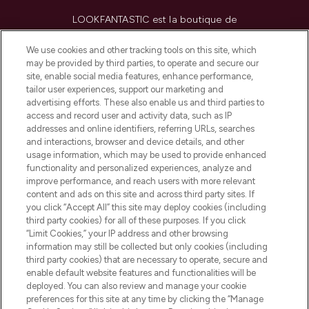
LOOKFANTASTIC est la boutique de
beauté incontournable en Europe,
proposant les meilleurs produits de soins
We use cookies and other tracking tools on this site, which
de la peau, des cheveux et de maquillage
may be provided by third parties, to operate and secure our
de plus de 200 marques prestigieuses.
site, enable social media features, enhance performance,
Faites vos achats en ligne ou via
tailor user experiences, support our marketing and
l’application, avec la livraison offerte dès
advertising efforts. These also enable us and third parties to
access and record user and activity data, such as IP
55€ d'achat.
addresses and online identifiers, referring URLs, searches
and interactions, browser and device details, and other
Consentement aux cookies
usage information, which may be used to provide enhanced
Do Not Sell or Share My Personal
functionality and personalized experiences, analyze and
Information
improve performance, and reach users with more relevant
content and ads on this site and across third party sites. If
you click “Accept All” this site may deploy cookies (including
AIDE ET INFORMATIONS
third party cookies) for all of these purposes. If you click
“Limit Cookies,” your IP address and other browsing
information may still be collected but only cookies (including
INFORMATIONS GÉNÉRALES
third party cookies) that are necessary to operate, secure and
enable default website features and functionalities will be
deployed. You can also review and manage your cookie
À PROPOS DE LOOKFANTASTIC
preferences for this site at any time by clicking the “Manage