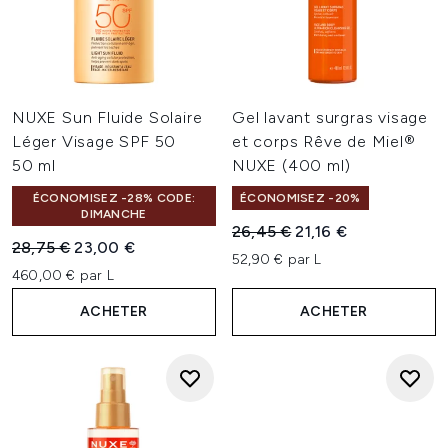
NUXE Sun Fluide Solaire
Gel lavant surgras visage
Léger Visage SPF 50
et corps Rêve de Miel®
50 ml
NUXE (400 ml)
ÉCONOMISEZ -28% CODE:
ÉCONOMISEZ -20%
DIMANCHE
Prix de vente :
Prix ​​actuel :
26,45 €
21,16 €
Prix de vente :
Prix ​​actuel :
28,75 €
23,00 €
52,90 € par L
460,00 € par L
ACHETER
ACHETER