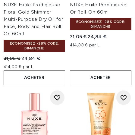
NUXE Huile Prodigieuse
NUXE Huile Prodigieuse
Floral Gold Shimmer
Or Roll-On 60ml
Multi-Purpose Dry Oil for
ÉCONOMISEZ -28% CODE:
Face, Body and Hair Roll
DIMANCHE
On 60ml
Prix de vente :
Prix ​​actuel :
31,05 €
24,84 €
ÉCONOMISEZ -28% CODE:
414,00 € par L
DIMANCHE
Prix de vente :
Prix ​​actuel :
31,05 €
24,84 €
414,00 € par L
ACHETER
ACHETER