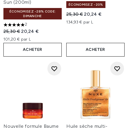
Sun (200ml)
ÉCONOMISEZ -20%
ÉCONOMISEZ -28% CODE:
Prix de vente :
Prix ​​actuel :
25,30 €
20,24 €
DIMANCHE
134,93 € par L
2
5 étoiles sur un maximum de 5
Prix de vente :
Prix ​​actuel :
25,30 €
20,24 €
101,20 € par L
ACHETER
ACHETER
Nouvelle formule Baume
Huile sèche multi-