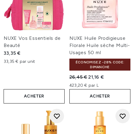
NUXE Vos Essentiels de
NUXE Huile Prodigieuse
Beauté
Florale Huile sèche Multi-
Usages 50 ml
33,35 €
33,35 € par unit
ÉCONOMISEZ -28% CODE:
DIMANCHE
Prix de vente :
Prix ​​actuel :
26,45 €
21,16 €
423,20 € par L
ACHETER
ACHETER