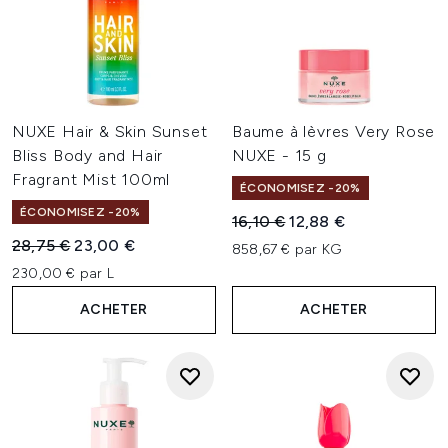
NUXE Hair & Skin Sunset
Baume à lèvres Very Rose
Bliss Body and Hair
NUXE - 15 g
Fragrant Mist 100ml
ÉCONOMISEZ -20%
ÉCONOMISEZ -20%
Prix de vente :
Prix ​​actuel :
16,10 €
12,88 €
Prix de vente :
Prix ​​actuel :
28,75 €
23,00 €
858,67 € par KG
230,00 € par L
ACHETER
ACHETER