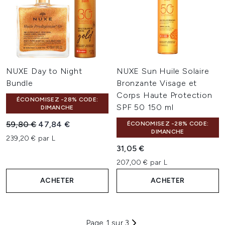
NUXE Day to Night
NUXE Sun Huile Solaire
Bundle
Bronzante Visage et
Corps Haute Protection
ÉCONOMISEZ -28% CODE:
SPF 50 150 ml
DIMANCHE
Prix de vente :
Prix ​​actuel :
59,80 €
47,84 €
ÉCONOMISEZ -28% CODE:
DIMANCHE
239,20 € par L
31,05 €
207,00 € par L
ACHETER
ACHETER
Page 1 sur 3