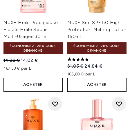
NUXE Huile Prodigieuse
NUXE Sun SPF 50 High
Florale Huile Sèche
Protection Melting Lotion
Multi-Usages 30 ml
150ml
ÉCONOMISEZ -28% CODE:
ÉCONOMISEZ -28% CODE:
DIMANCHE
DIMANCHE
1
Prix de vente :
Prix ​​actuel :
14,38 €
14,02 €
5 étoiles sur un maximum de 
Prix de vente :
Prix ​​actuel :
31,05 €
24,84 €
467,33 € par L
165,60 € par L
ACHETER
ACHETER