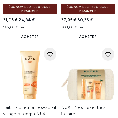
ÉCONOMISEZ -28% CODE:
ÉCONOMISEZ -28% CODE:
DIMANCHE
DIMANCHE
Prix de vente :
Prix ​​actuel :
Prix de vente :
Prix ​​actuel :
31,05 €
24,84 €
37,95 €
30,36 €
165,60 € par L
303,60 € par L
ACHETER
ACHETER
Lait fraîcheur après-soleil
NUXE Mes Essentiels
visage et corps NUXE
Solaires