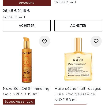
169,60 € par L
DIMANCHE
Prix de vente :
Prix ​​actuel :
26,45 €
21,16 €
423,20 € par L
ACHETER
ACHETER
Nuxe Sun Oil Shimmering
Huile sèche multi-usages
Gold SPF 50 150ml
Huile Prodigieuse® de
NUXE 50 ml
ÉCONOMISEZ -20%