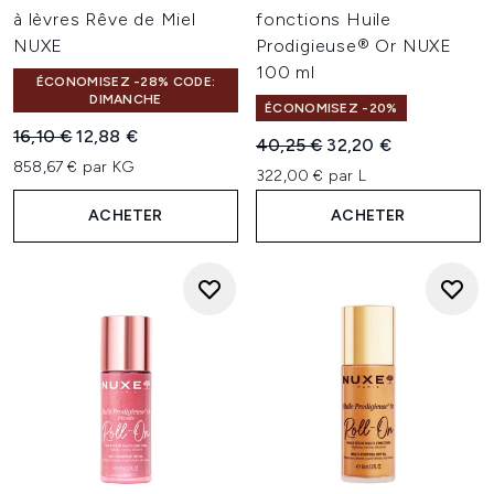
à lèvres Rêve de Miel
fonctions Huile
NUXE
Prodigieuse® Or NUXE
100 ml
ÉCONOMISEZ -28% CODE:
DIMANCHE
ÉCONOMISEZ -20%
Prix de vente :
Prix ​​actuel :
16,10 €
12,88 €
Prix de vente :
Prix ​​actuel :
40,25 €
32,20 €
858,67 € par KG
322,00 € par L
ACHETER
ACHETER