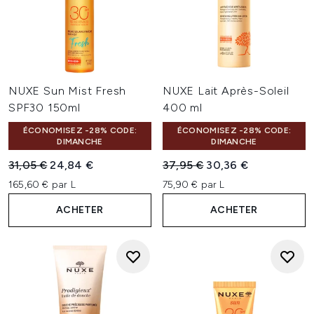
NUXE Sun Mist Fresh
NUXE Lait Après-Soleil
SPF30 150ml
400 ml
ÉCONOMISEZ -28% CODE:
ÉCONOMISEZ -28% CODE:
DIMANCHE
DIMANCHE
Prix de vente :
Prix ​​actuel :
Prix de vente :
Prix ​​actuel :
31,05 €
24,84 €
37,95 €
30,36 €
165,60 € par L
75,90 € par L
ACHETER
ACHETER