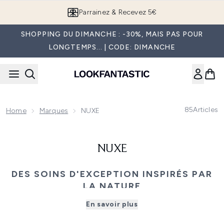
Passer au contenu principal
Parrainez & Recevez 5€
SHOPPING DU DIMANCHE : -30%, MAIS PAS POUR
LONGTEMPS... | CODE: DIMANCHE
85
Articles
Home
Marques
NUXE
NUXE
DES SOINS D'EXCEPTION INSPIRÉS PAR
LA NATURE
NUXE associe des ingrédients d'origine végétale à des
En savoir plus
formulations avancées pour offrir une peau éclatante,
nourrie et naturellement élégante. De ses emblématiques