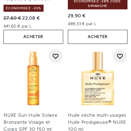
ÉCONOMISEZ -28% CODE:
DIMANCHE
ÉCONOMISEZ -20%
29,90 €
Prix de vente :
Prix ​​actuel :
27,60 €
22,08 €
498,33 € par L
441,60 € par L
ACHETER
ACHETER
NUXE Sun Huile Solaire
Huile sèche multi-usages
Bronzante Visage et
Huile Prodigieuse® NUXE
Corps SPF 30 150 ml
100 ml