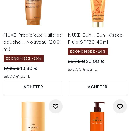
NUXE Prodigieux Huile de
NUXE Sun - Sun-Kissed
douche - Nouveau (200
Fluid SPF30 40ml
ml)
ÉCONOMISEZ -20%
ÉCONOMISEZ -20%
Prix de vente :
Prix ​​actuel :
28,75 €
23,00 €
Prix de vente :
Prix ​​actuel :
17,25 €
13,80 €
575,00 € par L
69,00 € par L
ACHETER
ACHETER