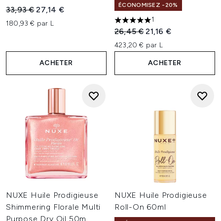
ÉCONOMISEZ -20%
Prix de vente :
Prix ​​actuel :
33,93 €
27,14 €
1
180,93 € par L
5 étoiles sur un maximum de 
Prix de vente :
Prix ​​actuel :
26,45 €
21,16 €
423,20 € par L
ACHETER
ACHETER
NUXE Huile Prodigieuse
NUXE Huile Prodigieuse
Shimmering Florale Multi
Roll-On 60ml
Purpose Dry Oil 50m