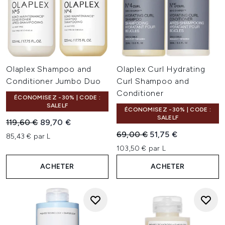
Olaplex Shampoo and
Olaplex Curl Hydrating
Conditioner Jumbo Duo
Curl Shampoo and
Conditioner
ÉCONOMISEZ -30% | CODE :
SALELF
ÉCONOMISEZ -30% | CODE :
SALELF
Prix de vente :
Prix ​​actuel :
119,60 €
89,70 €
Prix de vente :
Prix ​​actuel :
69,00 €
51,75 €
85,43 € par L
103,50 € par L
ACHETER
ACHETER