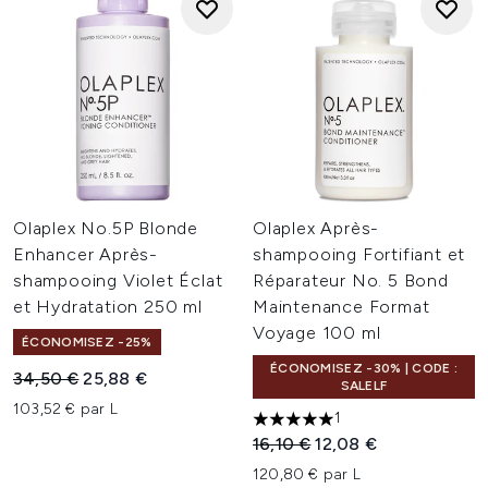
Olaplex No.5P Blonde
Olaplex Après-
Enhancer Après-
shampooing Fortifiant et
shampooing Violet Éclat
Réparateur No. 5 Bond
et Hydratation 250 ml
Maintenance Format
Voyage 100 ml
ÉCONOMISEZ -25%
ÉCONOMISEZ -30% | CODE :
Prix de vente :
Prix ​​actuel :
34,50 €
25,88 €
SALELF
103,52 € par L
1
5 étoiles sur un maximum de 
Prix de vente :
Prix ​​actuel :
16,10 €
12,08 €
120,80 € par L