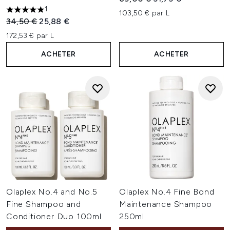
1
103,50 € par L
5 étoiles sur un maximum de 5
Prix de vente :
Prix ​​actuel :
34,50 €
25,88 €
172,53 € par L
ACHETER
ACHETER
Olaplex No.4 and No.5
Olaplex No.4 Fine Bond
Fine Shampoo and
Maintenance Shampoo
Conditioner Duo 100ml
250ml