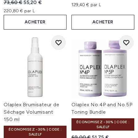
Prix de vente :
Prix ​​actuel :
73,60 €
55,20 €
129,40 € par L
220,80 € par L
ACHETER
ACHETER
Olaplex Brumisateur de
Olaplex No.4P and No.5P
Séchage Volumisant
Toning Bundle
150 ml
ÉCONOMISEZ -30% | CODE :
SALELF
ÉCONOMISEZ -30% | CODE :
SALELF
Prix de vente :
Prix ​​actuel :
69,00 €
51,75 €