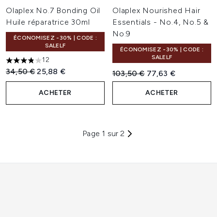
Olaplex No.7 Bonding Oil
Olaplex Nourished Hair
Huile réparatrice 30ml
Essentials - No.4, No.5 &
No.9
ÉCONOMISEZ -30% | CODE :
SALELF
ÉCONOMISEZ -30% | CODE :
SALELF
12
3.83 étoiles sur un maximum de 5
Prix de vente :
Prix ​​actuel :
34,50 €
25,88 €
Prix de vente :
Prix ​​actuel :
103,50 €
77,63 €
ACHETER
ACHETER
Page 1 sur 2