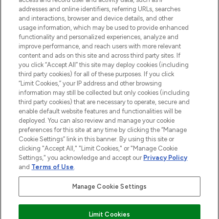
55€ d'achat.
addresses and online identifiers, referring URLs, searches
and interactions, browser and device details, and other
Consentement aux cookies
usage information, which may be used to provide enhanced
Do Not Sell or Share My Personal
functionality and personalized experiences, analyze and
Information
improve performance, and reach users with more relevant
content and ads on this site and across third party sites. If
you click “Accept All” this site may deploy cookies (including
AIDE ET INFORMATIONS
third party cookies) for all of these purposes. If you click
“Limit Cookies,” your IP address and other browsing
information may still be collected but only cookies (including
INFORMATIONS GÉNÉRALES
third party cookies) that are necessary to operate, secure and
enable default website features and functionalities will be
deployed. You can also review and manage your cookie
À PROPOS DE LOOKFANTASTIC
preferences for this site at any time by clicking the “Manage
Cookie Settings” link in this banner. By using this site or
clicking "Accept All," "Limit Cookies," or "Manage Cookie
Settings," you acknowledge and accept our
Privacy Policy
and
Terms of Use
.
Payer en toute sécurité avec
Manage Cookie Settings
Limit Cookies