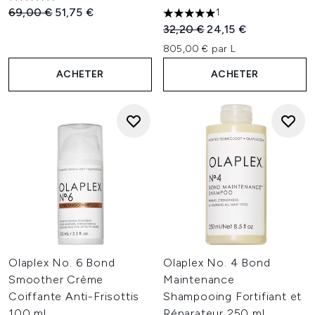
4.5 étoiles sur un maximum de 5
Prix de vente :
Prix ​​actuel :
69,00 €
51,75 €
1
5 étoiles sur un maximum de 
Prix de vente :
Prix ​​actuel :
32,20 €
24,15 €
805,00 € par L
ACHETER
ACHETER
Olaplex No. 6 Bond
Olaplex No. 4 Bond
Smoother Crème
Maintenance
Coiffante Anti-Frisottis
Shampooing Fortifiant et
100 ml
Réparateur 250 ml