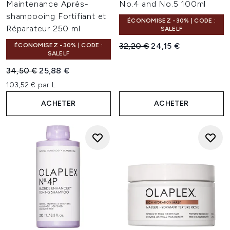
Maintenance Après-
No.4 and No.5 100ml
shampooing Fortifiant et
ÉCONOMISEZ -30% | CODE :
Réparateur 250 ml
SALELF
Prix de vente :
Prix ​​actuel :
32,20 €
24,15 €
ÉCONOMISEZ -30% | CODE :
SALELF
Prix de vente :
Prix ​​actuel :
34,50 €
25,88 €
103,52 € par L
ACHETER
ACHETER