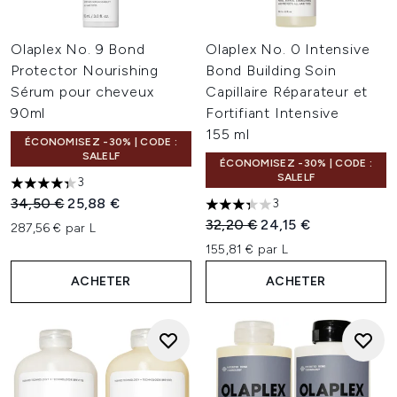
Olaplex No. 9 Bond
Olaplex No. 0 Intensive
Protector Nourishing
Bond Building Soin
Sérum pour cheveux
Capillaire Réparateur et
90ml
Fortifiant Intensive
155 ml
ÉCONOMISEZ -30% | CODE :
SALELF
ÉCONOMISEZ -30% | CODE :
SALELF
3
4.33 étoiles sur un maximum de 5
Prix de vente :
Prix ​​actuel :
34,50 €
25,88 €
3
3.33 étoiles sur un maximum 
Prix de vente :
Prix ​​actuel :
32,20 €
24,15 €
287,56 € par L
155,81 € par L
ACHETER
ACHETER