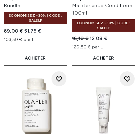
Bundle
Maintenance Conditioner
100ml
ÉCONOMISEZ -30% | CODE :
SALELF
ÉCONOMISEZ -30% | CODE :
SALELF
Prix de vente :
Prix ​​actuel :
69,00 €
51,75 €
Prix de vente :
Prix ​​actuel :
16,10 €
12,08 €
103,50 € par L
120,80 € par L
ACHETER
ACHETER