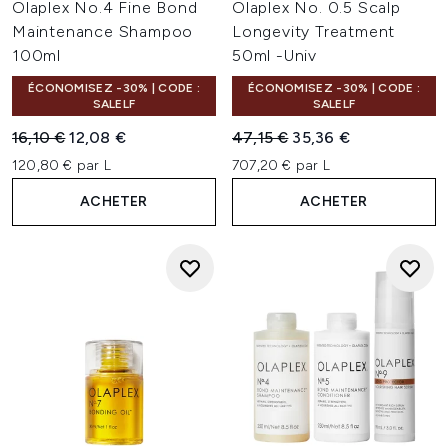
Olaplex No.4 Fine Bond
Olaplex No. 0.5 Scalp
Maintenance Shampoo
Longevity Treatment
100ml
50ml -Univ
ÉCONOMISEZ -30% | CODE :
ÉCONOMISEZ -30% | CODE :
SALELF
SALELF
Prix de vente :
Prix ​​actuel :
Prix de vente :
Prix ​​actuel :
16,10 €
12,08 €
47,15 €
35,36 €
120,80 € par L
707,20 € par L
ACHETER
ACHETER