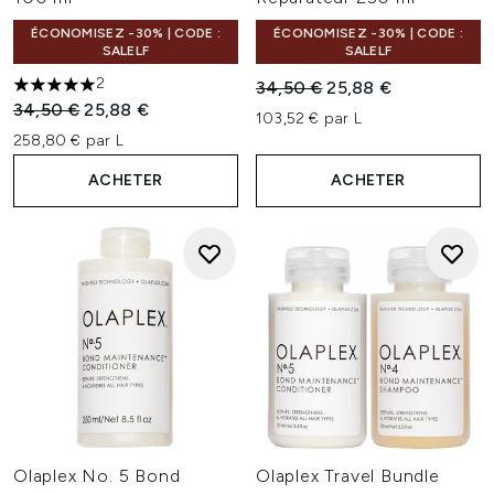
ÉCONOMISEZ -30% | CODE :
ÉCONOMISEZ -30% | CODE :
SALELF
SALELF
2
Prix de vente :
Prix ​​actuel :
34,50 €
25,88 €
5 étoiles sur un maximum de 5
Prix de vente :
Prix ​​actuel :
34,50 €
25,88 €
103,52 € par L
258,80 € par L
ACHETER
ACHETER
Olaplex No. 5 Bond
Olaplex Travel Bundle