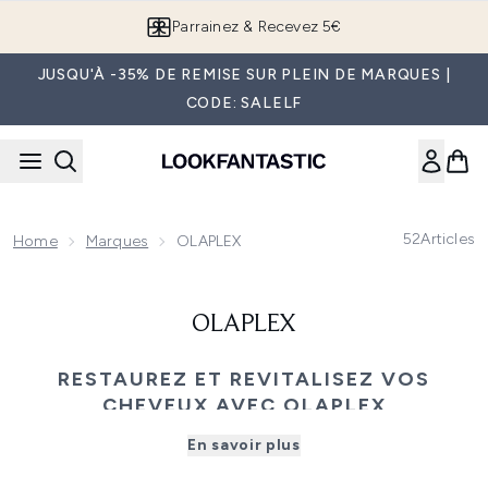
Passer au contenu principal
Parrainez & Recevez 5€
JUSQU'À -35% DE REMISE SUR PLEIN DE MARQUES |
CODE: SALELF
52
Articles
Home
Marques
OLAPLEX
OLAPLEX
RESTAUREZ ET REVITALISEZ VOS
CHEVEUX AVEC OLAPLEX
Métamorphosez votre chevelure avec OLAPLEX, là où la
En savoir plus
réparation de pointe rencontre des résultats
spectaculaires. Cette gamme révolutionnaire, optimisée