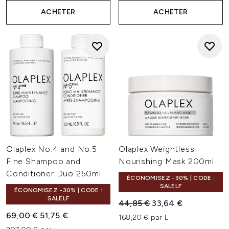
ACHETER
ACHETER
Olaplex No.4 and No.5
Olaplex Weightless
Fine Shampoo and
Nourishing Mask 200ml
Conditioner Duo 250ml
ÉCONOMISEZ -30% | CODE :
SALELF
ÉCONOMISEZ -30% | CODE :
SALELF
Prix de vente :
Prix ​​actuel :
44,85 €
33,64 €
Prix de vente :
Prix ​​actuel :
69,00 €
51,75 €
168,20 € par L