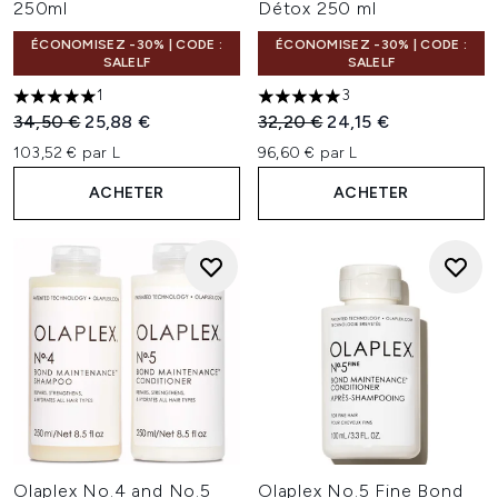
250ml
Détox 250 ml
ÉCONOMISEZ -30% | CODE :
ÉCONOMISEZ -30% | CODE :
SALELF
SALELF
1
3
5 étoiles sur un maximum de 5
5 étoiles sur un maximum de 
Prix de vente :
Prix ​​actuel :
Prix de vente :
Prix ​​actuel :
34,50 €
25,88 €
32,20 €
24,15 €
103,52 € par L
96,60 € par L
ACHETER
ACHETER
Olaplex No.4 and No.5
Olaplex No.5 Fine Bond