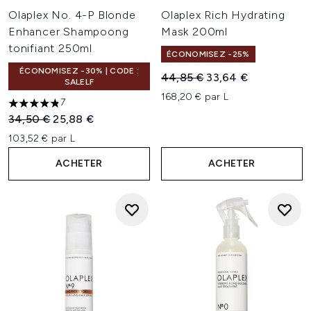
Olaplex No. 4-P Blonde
Olaplex Rich Hydrating
Enhancer Shampoong
Mask 200ml
tonifiant 250ml
ÉCONOMISEZ -25%
ÉCONOMISEZ -30% | CODE :
Prix de vente :
Prix ​​actuel :
44,85 €
33,64 €
SALELF
168,20 € par L
7
4.86 étoiles sur un maximum de 5
Prix de vente :
Prix ​​actuel :
34,50 €
25,88 €
103,52 € par L
ACHETER
ACHETER