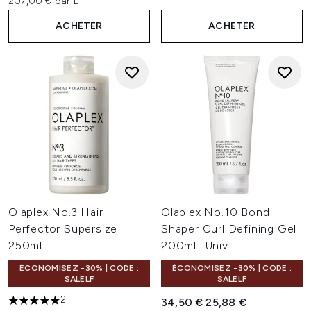
207,00 € par L
ACHETER
ACHETER
Olaplex No.3 Hair
Olaplex No.10 Bond
Perfector Supersize
Shaper Curl Defining Gel
250ml
200ml -Univ
ÉCONOMISEZ -30% | CODE :
ÉCONOMISEZ -30% | CODE :
SALELF
SALELF
2
Prix de vente :
Prix ​​actuel :
34,50 €
25,88 €
5 étoiles sur un maximum de 5