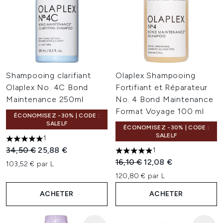
Shampooing clarifiant
Olaplex Shampooing
Olaplex No. 4C Bond
Fortifiant et Réparateur
Maintenance 250ml
No. 4 Bond Maintenance
Format Voyage 100 ml
ÉCONOMISEZ -30% | CODE :
SALELF
ÉCONOMISEZ -30% | CODE :
SALELF
1
5 étoiles sur un maximum de 5
Prix de vente :
Prix ​​actuel :
34,50 €
25,88 €
1
5 étoiles sur un maximum de 
Prix de vente :
Prix ​​actuel :
16,10 €
12,08 €
103,52 € par L
120,80 € par L
ACHETER
ACHETER