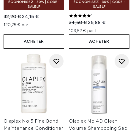
ÉCONOMISEZ -30% | CODE :
ÉCONOMISEZ -30% | CODE :
SALELF
SALELF
1
Prix de vente :
Prix ​​actuel :
32,20 €
24,15 €
5 étoiles sur un maximum de 
Prix de vente :
Prix ​​actuel :
34,50 €
25,88 €
120,75 € par L
103,52 € par L
ACHETER
ACHETER
Olaplex No.5 Fine Bond
Olaplex No.4D Clean
Maintenance Conditioner
Volume Shampooing Sec