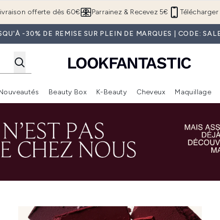
Passer au contenu principal
ivraison offerte dès 60€
Parrainez & Recevez 5€
Télécharger 
SQU'À -30% DE REMISE SUR PLEIN DE MARQUES | CODE: SAL
Nouveautés
Beauty Box
K-Beauty
Cheveux
Maquillage
Accédez au sous-menu (Boutique Été )
Accédez au sous-menu (Offres)
Accédez au sous-menu (Marques)
Accédez au sous-menu (Nouveautés)
Accédez au sous-menu (Beauty Box)
Accé