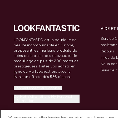
AIDE ET
Service Cl
LOOKFANTASTIC est la boutique de
Assistanc
beauté incontournable en Europe,
proposant les meilleurs produits de
Retours
soins de la peau, des cheveux et de
Infos de L
maquillage de plus de 200 marques
Nous con
prestigieuses. Faites vos achats en
Suivi de
ligne ou via l’application, avec la
livraison offerte dès 55€ d'achat.
Consentement aux cookies
Do Not Sell or Share My Personal
Information
We use cookies and other tracking tools on this site, which may be provide