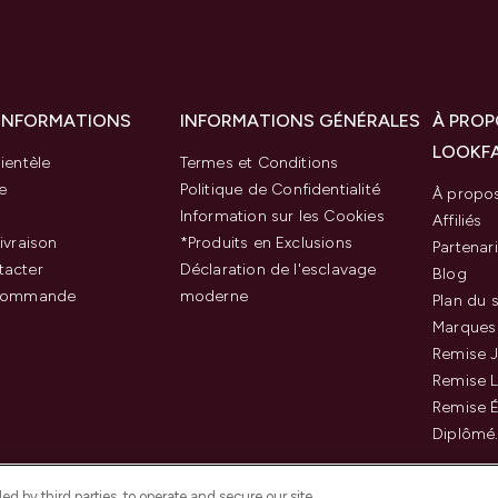
 INFORMATIONS
INFORMATIONS GÉNÉRALES
À PROP
LOOKF
ientèle
Termes et Conditions
e
Politique de Confidentialité
À propo
Information sur les Cookies
Affiliés
ivraison
*Produits en Exclusions
Partenar
tacter
Déclaration de l'esclavage
Blog
 commande
moderne
Plan du s
Marques
Remise J
Remise 
Remise É
Diplômé
d by third parties, to operate and secure our site,