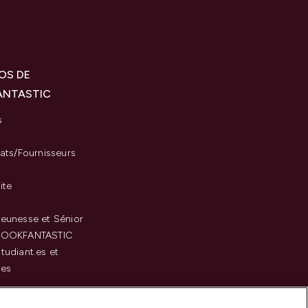
OS DE
ANTASTIC
s
iats/Fournisseurs
ite
eunesse et Sénior
LOOKFANTASTIC
tudiant.es et
.es