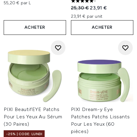
1
55,20 € par L
5 étoiles sur un maximum de 
Prix de vente :
Prix ​​actuel :
25,30 €
23,91 €
23,91 € par unit
ACHETER
ACHETER
PIXI BeautifEYE Patchs
PIXI Dream-y Eye
Pour Les Yeux Au Sérum
Patches Patchs Lissants
(30 Paires)
Pour Les Yeux (60
pièces)
-25% | CODE: LUNDI