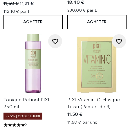
18,40 €
Prix de vente :
Prix ​​actuel :
11,50 €
11,21 €
230,00 € par L
112,10 € par l
ACHETER
ACHETER
Tonique Retinol PIXI
PIXI Vitamin-C Masque
250 ml
Tissu (Paquet de 3)
11,50 €
-25% | CODE: LUNDI
11,50 € par unit
2
5 étoiles sur un maximum de 5