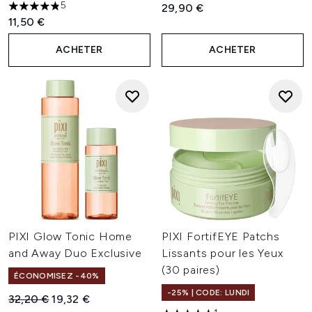
5
29,90 €
4.8 étoiles sur un maximum de 5
11,50 €
ACHETER
ACHETER
PIXI Glow Tonic Home
PIXI FortifEYE Patchs
and Away Duo Exclusive
Lissants pour les Yeux
(30 paires)
ÉCONOMISEZ -40%
-25% | CODE: LUNDI
Prix de vente :
Prix ​​actuel :
32,20 €
19,32 €