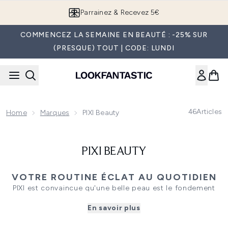
Passer au contenu principal
Parrainez & Recevez 5€
COMMENCEZ LA SEMAINE EN BEAUTÉ : -25% SUR
(PRESQUE) TOUT | CODE: LUNDI
46
Articles
Home
Marques
PIXI Beauty
PIXI BEAUTY
VOTRE ROUTINE ÉCLAT AU QUOTIDIEN
PIXI est convaincue qu'une belle peau est le fondement
d'une beauté sans effort. En associant des soins de la
En savoir plus
peau ciblés à du maquillage sublimateur de teint, la
marque est réputée pour ses routines accessibles qui