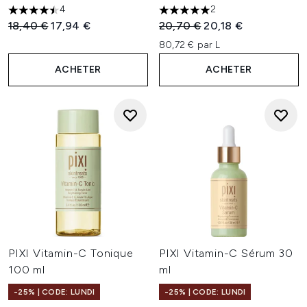
4
2
4.5 étoiles sur un maximum de 5
5 étoiles sur un maximum de 
Prix de vente :
Prix ​​actuel :
Prix de vente :
Prix ​​actuel :
18,40 €
17,94 €
20,70 €
20,18 €
80,72 € par L
ACHETER
ACHETER
PIXI Vitamin-C Tonique
PIXI Vitamin-C Sérum 30
100 ml
ml
-25% | CODE: LUNDI
-25% | CODE: LUNDI