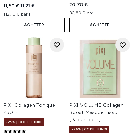
5 étoiles sur un maximum de 
20,70 €
Prix de vente :
Prix ​​actuel :
11,50 €
11,21 €
82,80 € par L
112,10 € par l
ACHETER
ACHETER
PIXI Collagen Tonique
PIXI VOLUME Collagen
250 ml
Boost Masque Tissu
(Paquet de 3)
-25% | CODE: LUNDI
-25% | CODE: LUNDI
1
5 étoiles sur un maximum de 5