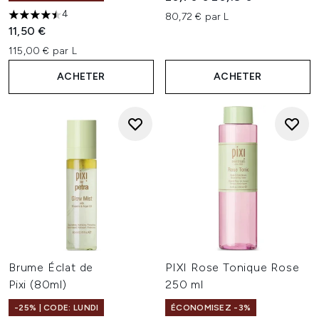
4
80,72 € par L
4.5 étoiles sur un maximum de 5
11,50 €
115,00 € par L
ACHETER
ACHETER
Brume Éclat de
PIXI Rose Tonique Rose
Pixi (80ml)
250 ml
-25% | CODE: LUNDI
ÉCONOMISEZ -3%