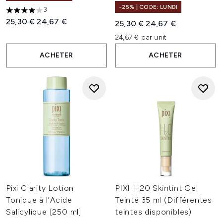
-25% | CODE: LUNDI
3
4 étoiles sur un maximum de 5
Prix de vente :
Prix ​​actuel :
25,30 €
24,67 €
Prix de vente :
Prix ​​actuel :
25,30 €
24,67 €
24,67 € par unit
ACHETER
ACHETER
Pixi Clarity Lotion
PIXI H20 Skintint Gel
Tonique à l’Acide
Teinté 35 ml (Différentes
Salicylique [250 ml]
teintes disponibles)