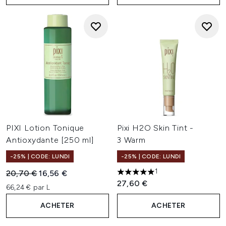
PIXI Lotion Tonique
Pixi H2O Skin Tint -
Antioxydante [250 ml]
3 Warm
-25% | CODE: LUNDI
-25% | CODE: LUNDI
1
Prix de vente :
Prix ​​actuel :
20,70 €
16,56 €
5 étoiles sur un maximum de 
27,60 €
66,24 € par L
ACHETER
ACHETER