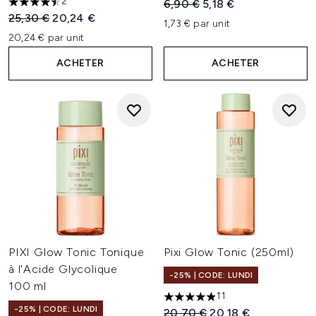
2
Prix de vente :
Prix ​​actuel :
6,90 €
5,18 €
4.5 étoiles sur un maximum de 5
Prix de vente :
Prix ​​actuel :
25,30 €
20,24 €
1,73 € par unit
20,24 € par unit
ACHETER
ACHETER
PIXI Glow Tonic Tonique
Pixi Glow Tonic (250ml)
à l'Acide Glycolique
-25% | CODE: LUNDI
100 ml
11
4.91 étoiles sur un maximum d
-25% | CODE: LUNDI
Prix de vente :
Prix ​​actuel :
20,70 €
20,18 €