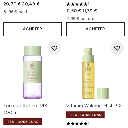
Prix de vente :
Prix ​​actuel :
20,70 €
20,49 €
1
5 étoiles sur un maximum de 
Prix de vente :
Prix ​​actuel :
11,50 €
11,39 €
81,96 € par L
11,39 € par unit
ACHETER
ACHETER
Tonique Retinol PIXI
Vitamin Wakeup Mist PIXI
100 ml
-25% | CODE: LUNDI
-25% | CODE: LUNDI
1
5 étoiles sur un maximum de 