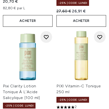
20,70 €
-25% | CODE: LUNDI
82,80 € par L
Prix de vente :
Prix ​​actuel :
27,60 €
26,91 €
ACHETER
ACHETER
Pixi Clarity Lotion
PIXI Vitamin-C Tonique
Tonique À L’Acide
250 ml
Salicylique [100 ml]
-25% | CODE: LUNDI
-25% | CODE: LUNDI
2