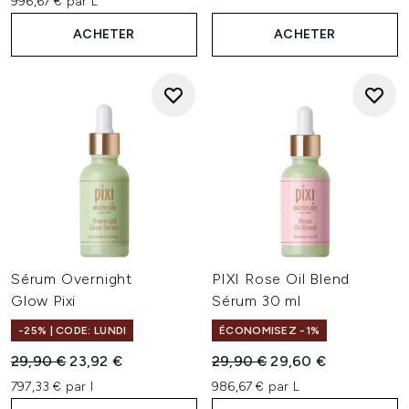
996,67 € par L
ACHETER
ACHETER
Sérum Overnight
PIXI Rose Oil Blend
Glow Pixi
Sérum 30 ml
-25% | CODE: LUNDI
ÉCONOMISEZ -1%
Prix de vente :
Prix ​​actuel :
Prix de vente :
Prix ​​actuel :
29,90 €
23,92 €
29,90 €
29,60 €
797,33 € par l
986,67 € par L