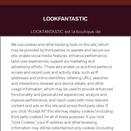
LOOKFANTASTIC est la boutique de
beauté incontournable en Europe,
proposant les meilleurs produits de soins
We use cookies and other tracking tools on this site, which
de la peau, des cheveux et de maquillage
may be provided by third parties, to operate and secure our
de plus de 200 marques prestigieuses.
site, enable social media features, enhance performance,
Faites vos achats en ligne ou via
tailor user experiences, support our marketing and
l’application, avec la livraison offerte dès
advertising efforts. These also enable us and third parties to
access and record user and activity data, such as IP
55€ d'achat.
addresses and online identifiers, referring URLs, searches
and interactions, browser and device details, and other
Consentement aux cookies
usage information, which may be used to provide enhanced
Do Not Sell or Share My Personal
functionality and personalized experiences, analyze and
Information
improve performance, and reach users with more relevant
content and ads on this site and across third party sites. If
you click “Accept All” this site may deploy cookies (including
AIDE ET INFORMATIONS
third party cookies) for all of these purposes. If you click
“Limit Cookies,” your IP address and other browsing
information may still be collected but only cookies (including
INFORMATIONS GÉNÉRALES