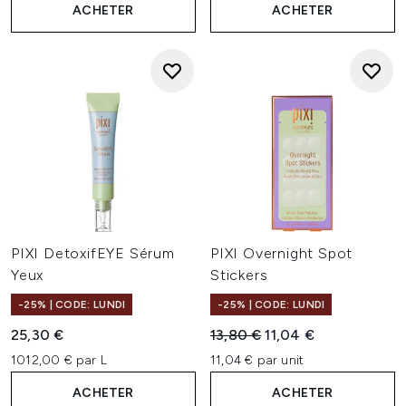
ACHETER
ACHETER
PIXI DetoxifEYE Sérum
PIXI Overnight Spot
Yeux
Stickers
-25% | CODE: LUNDI
-25% | CODE: LUNDI
Prix de vente :
Prix ​​actuel :
25,30 €
13,80 €
11,04 €
1012,00 € par L
11,04 € par unit
ACHETER
ACHETER