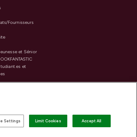
s
iats/Fournisseurs
ite
eunesse et Sénior
LOOKFANTASTIC
tudiant.es et
.es
c
e Settings
Limit Cookies
Accept All