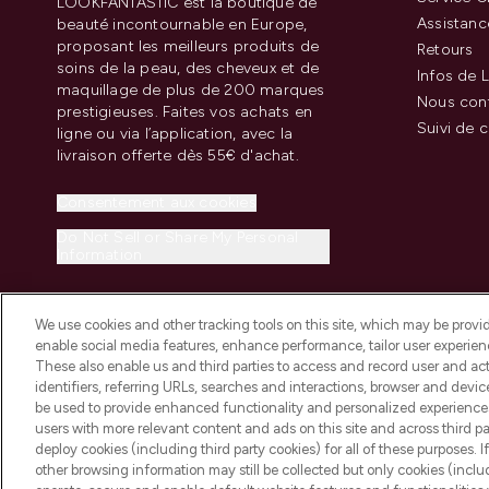
LOOKFANTASTIC est la boutique de
Assistanc
beauté incontournable en Europe,
proposant les meilleurs produits de
Retours
soins de la peau, des cheveux et de
Infos de L
maquillage de plus de 200 marques
Nous con
prestigieuses. Faites vos achats en
Suivi de
ligne ou via l’application, avec la
livraison offerte dès 55€ d'achat.
Consentement aux cookies
Do Not Sell or Share My Personal
Information
We use cookies and other tracking tools on this site, which may be provide
enable social media features, enhance performance, tailor user experienc
These also enable us and third parties to access and record user and act
identifiers, referring URLs, searches and interactions, browser and devi
be used to provide enhanced functionality and personalized experienc
2026 THG Beauty Europe GmbH Maximilianstrasse 54 80538 Munich
users with more relevant content and ads on this site and across third part
deploy cookies (including third party cookies) for all of these purposes. I
other browsing information may still be collected but only cookies (inclu