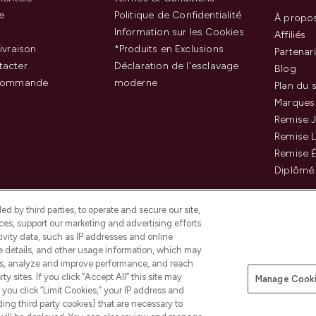
e
Politique de Confidentialité
À propo
Information sur les Cookies
Affiliés
ivraison
*Produits en Exclusions
Partenar
tacter
Déclaration de l'esclavage
Blog
 commande
moderne
Plan du s
Marques
Remise J
Remise 
Remise É
Diplômé
d by third parties, to operate and secure our site,
es, support our marketing and advertising efforts.
ivity data, such as IP addresses and online
ce details, and other usage information, which may
es, analyze and improve performance, and reach
Payer en toute sécurité ave
y sites. If you click “Accept All” this site may
Manage Cooki
f you click “Limit Cookies,” your IP address and
ding third party cookies) that are necessary to