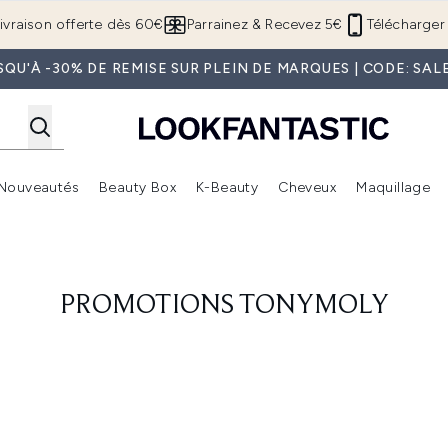
Passer au contenu principal
ivraison offerte dès 60€
Parrainez & Recevez 5€
Télécharger 
SQU'À -30% DE REMISE SUR PLEIN DE MARQUES | CODE: SAL
Nouveautés
Beauty Box
K-Beauty
Cheveux
Maquillage
Accédez au sous-menu (Boutique Été )
Accédez au sous-menu (Offres)
Accédez au sous-menu (Marques)
Accédez au sous-menu (Nouveautés)
Accédez au sous-menu (Beauty Box)
Accé
PROMOTIONS TONYMOLY