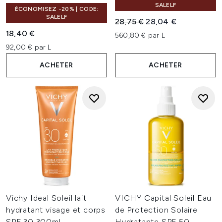
SALELF
ÉCONOMISEZ -20% | CODE:
SALELF
Prix de vente :
Prix ​​actuel :
28,75 €
28,04 €
18,40 €
560,80 € par L
92,00 € par L
ACHETER
ACHETER
Vichy Ideal Soleil lait
VICHY Capital Soleil Eau
hydratant visage et corps
de Protection Solaire
SPF 30 300ml
Hydratante SPF 50