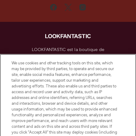
LOOKFANTASTIC est la boutique de
beauté incontournable en Europe,
proposant les meilleurs produits de soins
We use cookies and other tracking tools on this site, which
de la peau, des cheveux et de maquillage
may be provided by third parties, to operate and secure our
de plus de 200 marques prestigieuses.
site, enable social media features, enhance performance,
Faites vos achats en ligne ou via
tailor user experiences, support our marketing and
l’application, avec la livraison offerte dès
advertising efforts. These also enable us and third parties to
access and record user and activity data, such as IP
55€ d'achat.
addresses and online identifiers, referring URLs, searches
and interactions, browser and device details, and other
Consentement aux cookies
usage information, which may be used to provide enhanced
Do Not Sell or Share My Personal
functionality and personalized experiences, analyze and
Information
improve performance, and reach users with more relevant
content and ads on this site and across third party sites. If
you click “Accept All” this site may deploy cookies (including
AIDE ET INFORMATIONS