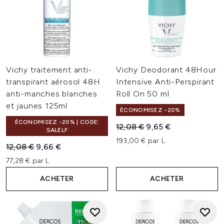
Vichy traitement anti-
Vichy Deodorant 48Hour
transpirant aérosol 48H
Intensive Anti-Perspirant
anti-manches blanches
Roll On 50 ml
et jaunes 125ml
ÉCONOMISEZ -20%
ÉCONOMISEZ -20% | CODE:
Prix de vente :
Prix ​​actuel :
12,08 €
9,65 €
SALELF
193,00 € par L
Prix de vente :
Prix ​​actuel :
12,08 €
9,66 €
77,28 € par L
ACHETER
ACHETER