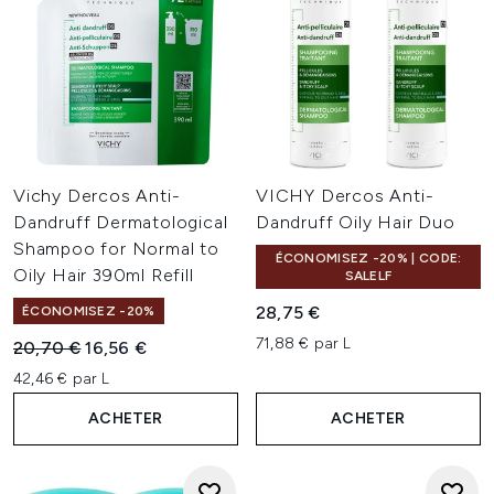
Vichy Dercos Anti-
VICHY Dercos Anti-
Dandruff Dermatological
Dandruff Oily Hair Duo
Shampoo for Normal to
ÉCONOMISEZ -20% | CODE:
Oily Hair 390ml Refill
SALELF
28,75 €
ÉCONOMISEZ -20%
71,88 € par L
Prix de vente :
Prix ​​actuel :
20,70 €
16,56 €
42,46 € par L
ACHETER
ACHETER