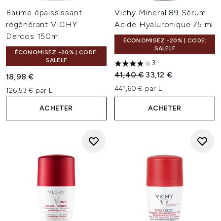
Baume épaississant
Vichy Mineral 89 Sérum
régénérant VICHY
Acide Hyaluronique 75 ml
Dercos 150ml
ÉCONOMISEZ -20% | CODE:
SALELF
ÉCONOMISEZ -20% | CODE:
SALELF
3
4 étoiles sur un maximum de 
Prix de vente :
Prix ​​actuel :
41,40 €
33,12 €
18,98 €
441,60 € par L
126,53 € par L
ACHETER
ACHETER