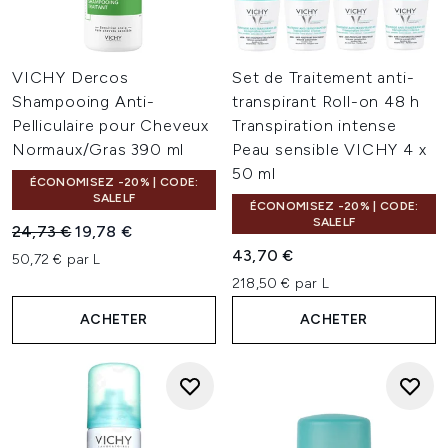
VICHY Dercos
Set de Traitement anti-
Shampooing Anti-
transpirant Roll-on 48 h
Pelliculaire pour Cheveux
Transpiration intense
Normaux/Gras 390 ml
Peau sensible VICHY 4 x
50 ml
ÉCONOMISEZ -20% | CODE:
SALELF
ÉCONOMISEZ -20% | CODE:
SALELF
Prix de vente :
Prix ​​actuel :
24,73 €
19,78 €
43,70 €
50,72 € par L
218,50 € par L
ACHETER
ACHETER