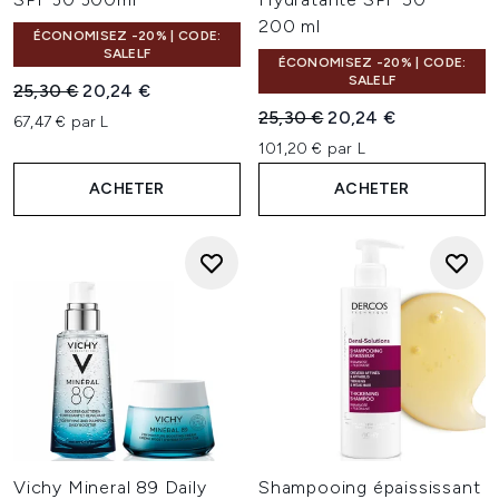
200 ml
ÉCONOMISEZ -20% | CODE:
SALELF
ÉCONOMISEZ -20% | CODE:
SALELF
Prix de vente :
Prix ​​actuel :
25,30 €
20,24 €
Prix de vente :
Prix ​​actuel :
25,30 €
20,24 €
67,47 € par L
101,20 € par L
ACHETER
ACHETER
Vichy Mineral 89 Daily
Shampooing épaississant