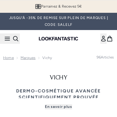
Passer au contenu principal
Parrainez & Recevez 5€
JUSQU'À -35% DE REMISE SUR PLEIN DE MARQUES |
CODE: SALELF
96
Articles
Home
Marques
Vichy
VICHY
DERMO-COSMÉTIQUE AVANCÉE
SCIENTIFIQUEMENT PROUVÉE
Découvrez Vichy, une marque dermo-cosmétique
En savoir plus
française dédiée à la santé de la peau grâce à des
innovations scientifiques. Développée en collaboration