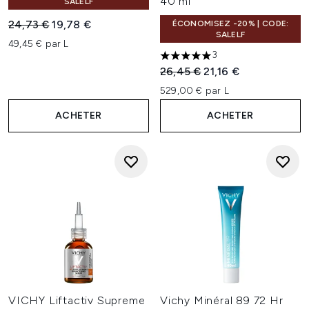
40 ml
SALELF
Prix de vente :
Prix ​​actuel :
24,73 €
19,78 €
ÉCONOMISEZ -20% | CODE:
SALELF
49,45 € par L
3
5 étoiles sur un maximum de 
Prix de vente :
Prix ​​actuel :
26,45 €
21,16 €
529,00 € par L
ACHETER
ACHETER
VICHY Liftactiv Supreme
Vichy Minéral 89 72 Hr