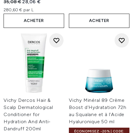
Prix de vente :
Prix ​​actuel :
35,08 €
28,06 €
280,60 € par L
ACHETER
ACHETER
Vichy Dercos Hair &
Vichy Minéral 89 Crème
Scalp Dermatological
Boost d'Hydratation 72h
Conditioner for
au Squalane et à l'Acide
Hydration And Anti-
Hyaluronique 50 ml
Dandruff 200ml
ÉCONOMISEZ -20% | CODE: