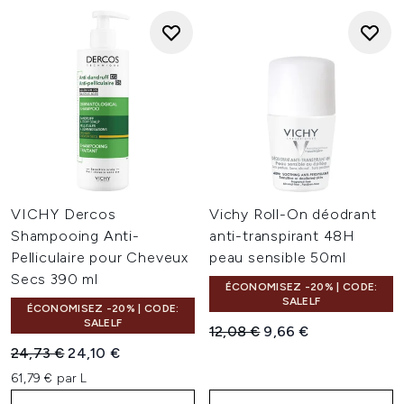
VICHY Dercos
Vichy Roll-On déodrant
Shampooing Anti-
anti-transpirant 48H
Pelliculaire pour Cheveux
peau sensible 50ml
Secs 390 ml
ÉCONOMISEZ -20% | CODE:
SALELF
ÉCONOMISEZ -20% | CODE:
SALELF
Prix de vente :
Prix ​​actuel :
12,08 €
9,66 €
Prix de vente :
Prix ​​actuel :
24,73 €
24,10 €
61,79 € par L