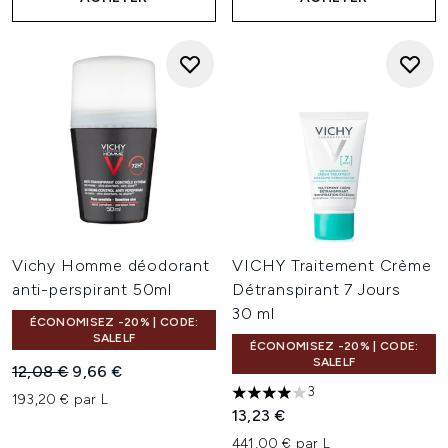
Vichy Homme déodorant
VICHY Traitement Crème
anti-perspirant 50ml
Détranspirant 7 Jours
30 ml
ÉCONOMISEZ -20% | CODE:
SALELF
ÉCONOMISEZ -20% | CODE:
SALELF
Prix de vente :
Prix ​​actuel :
12,08 €
9,66 €
3
193,20 € par L
4 étoiles sur un maximum de 
13,23 €
441,00 € par L