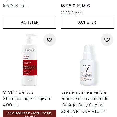
Prix de vente :
Prix ​​actuel :
18,98 €
15,18 €
515,20 € par L
75,90 € par L
ACHETER
ACHETER
VICHY Dercos
Crème solaire invisible
Shampooing Énergisant
enrichie en niacinamide
400 ml
UV-Age Daily Capital
Soleil SPF 50+ VICHY
ÉCONOMISEZ -20% | CODE: