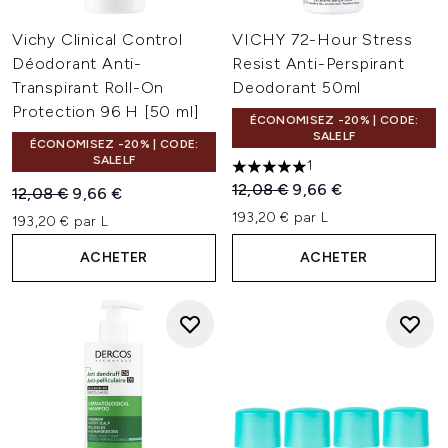
Vichy Clinical Control
VICHY 72-Hour Stress
Déodorant Anti-
Resist Anti-Perspirant
Transpirant Roll-On
Deodorant 50ml
Protection 96 H [50 ml]
ÉCONOMISEZ -20% | CODE:
SALELF
ÉCONOMISEZ -20% | CODE:
SALELF
1
5 étoiles sur un maximum de 
Prix de vente :
Prix ​​actuel :
12,08 €
9,66 €
Prix de vente :
Prix ​​actuel :
12,08 €
9,66 €
193,20 € par L
193,20 € par L
ACHETER
ACHETER