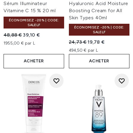
Sérum Illuminateur
Hyaluronic Acid Moisture
Vitamine C 15 % 20 ml
Boosting Cream for All
Skin Types 40ml
ÉCONOMISEZ -20% | CODE:
SALELF
ÉCONOMISEZ -20% | CODE:
SALELF
Prix de vente :
Prix ​​actuel :
48,88 €
39,10 €
Prix de vente :
Prix ​​actuel :
24,73 €
19,78 €
1955,00 € par L
494,50 € par L
ACHETER
ACHETER