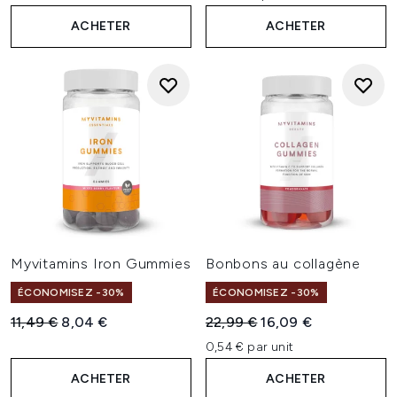
ACHETER
ACHETER
Myvitamins Iron Gummies
Bonbons au collagène
ÉCONOMISEZ -30%
ÉCONOMISEZ -30%
Prix de vente :
Prix ​​actuel :
Prix de vente :
Prix ​​actuel :
11,49 €
8,04 €
22,99 €
16,09 €
0,54 € par unit
ACHETER
ACHETER