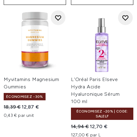
Myvitamins Magnesium
L'Oréal Paris Elseve
Gummies
Hydra Acide
Hyaluronique Sérum
ÉCONOMISEZ -30%
100 ml
Prix de vente :
Prix ​​actuel :
18,39 €
12,87 €
ÉCONOMISEZ -20% | CODE:
0,43 € par unit
SALELF
Prix de vente :
Prix ​​actuel :
14,94 €
12,70 €
127,00 € par L