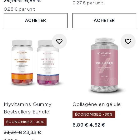
Prix de vente :
Prix ​​actuel :
24,14 €
16,89 €
0,27 € par unit
0,28 € par unit
ACHETER
ACHETER
Myvitamins Gummy
Collagène en gélule
Bestsellers Bundle
ÉCONOMISEZ -30%
ÉCONOMISEZ -30%
Prix de vente :
Prix ​​actuel :
6,89 €
4,82 €
Prix de vente :
Prix ​​actuel :
33,34 €
23,33 €