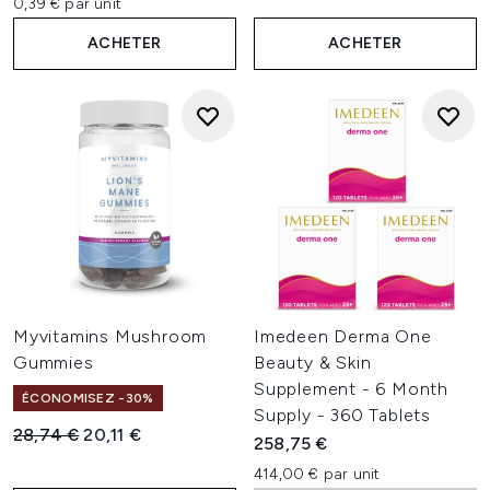
0,39 € par unit
ACHETER
ACHETER
Myvitamins Mushroom
Imedeen Derma One
Gummies
Beauty & Skin
Supplement - 6 Month
ÉCONOMISEZ -30%
Supply - 360 Tablets
Prix de vente :
Prix ​​actuel :
28,74 €
20,11 €
258,75 €
414,00 € par unit