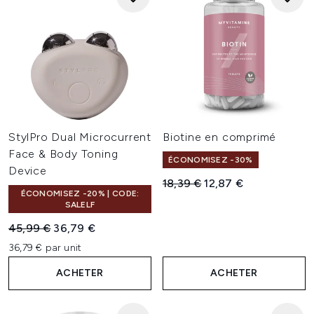
StylPro Dual Microcurrent
Biotine en comprimé
Face & Body Toning
ÉCONOMISEZ -30%
Device
Prix de vente :
Prix ​​actuel :
18,39 €
12,87 €
ÉCONOMISEZ -20% | CODE:
SALELF
Prix de vente :
Prix ​​actuel :
45,99 €
36,79 €
36,79 € par unit
ACHETER
ACHETER