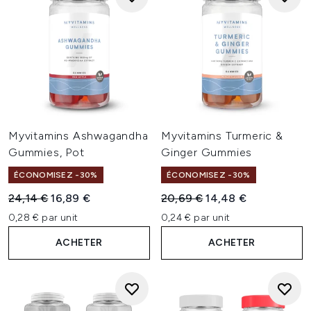
Myvitamins Ashwagandha
Myvitamins Turmeric &
Gummies, Pot
Ginger Gummies
ÉCONOMISEZ -30%
ÉCONOMISEZ -30%
Prix de vente :
Prix ​​actuel :
Prix de vente :
Prix ​​actuel :
24,14 €
16,89 €
20,69 €
14,48 €
0,28 € par unit
0,24 € par unit
ACHETER
ACHETER