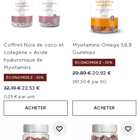
Coffret Noix de coco et
Myvitamins Omega 3,6,9
collagène + Acide
Gummies
hyaluronique de
ÉCONOMISEZ -30%
Myvitamins.
Prix de vente :
Prix ​​actuel :
29,89 €
20,92 €
ÉCONOMISEZ -30%
261,50 € par KG
Prix de vente :
Prix ​​actuel :
32,19 €
22,53 €
0,25 € par unit
ACHETER
ACHETER