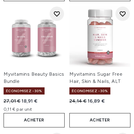
Myvitamins Beauty Basics
Myvitamins Sugar Free
Bundle
Hair, Skin & Nails, ALT
ÉCONOMISEZ -30%
ÉCONOMISEZ -30%
Prix de vente :
Prix ​​actuel :
Prix de vente :
Prix ​​actuel :
27,01 €
18,91 €
24,14 €
16,89 €
0,11 € par unit
ACHETER
ACHETER