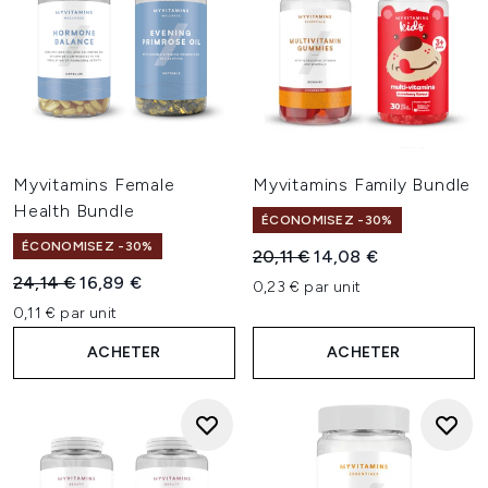
Myvitamins Female
Myvitamins Family Bundle
Health Bundle
ÉCONOMISEZ -30%
ÉCONOMISEZ -30%
Prix de vente :
Prix ​​actuel :
20,11 €
14,08 €
Prix de vente :
Prix ​​actuel :
24,14 €
16,89 €
0,23 € par unit
0,11 € par unit
ACHETER
ACHETER