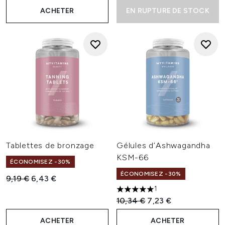
ACHETER
EN RUPTURE DE STOCK
Tablettes de bronzage
Gélules d’Ashwagandha
KSM-66
ÉCONOMISEZ -30%
ÉCONOMISEZ -30%
Prix de vente :
Prix ​​actuel :
9,19 €
6,43 €
1
5 étoiles sur un maximum de 
Prix de vente :
Prix ​​actuel :
10,34 €
7,23 €
ACHETER
ACHETER