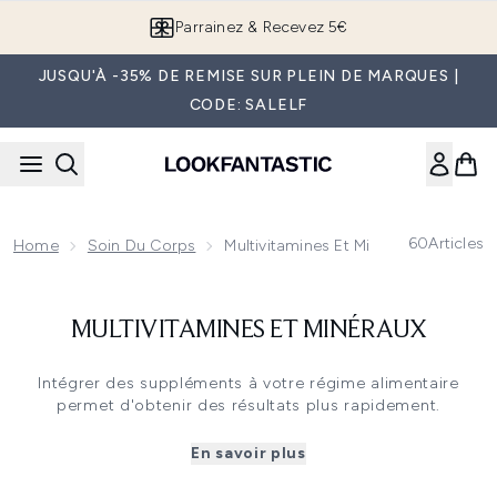
Passer au contenu principal
Parrainez & Recevez 5€
JUSQU'À -35% DE REMISE SUR PLEIN DE MARQUES |
CODE: SALELF
60
Articles
Home
Soin Du Corps
Multivitamines Et Minéraux
MULTIVITAMINES ET MINÉRAUX
Intégrer des suppléments à votre régime alimentaire
permet d'obtenir des résultats plus rapidement.
Suppléments pour une peau plus saine, des cheveux plus
forts ou des vitamines
sont disponibles sur lookfantastic !
En savoir plus