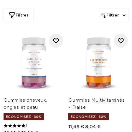
Filtres
Filtrer
Gummies cheveux,
Gummies Multivitaminés
ongles et peau
- Fraise
ÉCONOMISEZ -30%
ÉCONOMISEZ -30%
1
Prix de vente :
Prix ​​actuel :
11,49 €
8,04 €
5 étoiles sur un maximum de 5