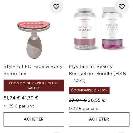
StylPro LED Face & Body
Myvitamins Beauty
Smoother
Bestsellers Bundle (HSN
+ C&C)
ÉCONOMISEZ -20% | CODE:
SALELF
ÉCONOMISEZ -30%
Prix de vente :
Prix ​​actuel :
51,74 €
41,39 €
Prix de vente :
Prix ​​actuel :
37,94 €
26,55 €
41,39 € par unit
0,22 € par unit
ACHETER
ACHETER