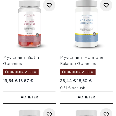
Myvitamins Biotin
Myvitamins Hormone
Gummies
Balance Gummies
ÉCONOMISEZ -30%
ÉCONOMISEZ -30%
Prix de vente :
Prix ​​actuel :
Prix de vente :
Prix ​​actuel :
19,54 €
13,67 €
26,44 €
18,50 €
0,31 € par unit
ACHETER
ACHETER