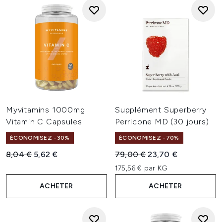
Myvitamins 1000mg
Supplément Superberry
Vitamin C Capsules
Perricone MD (30 jours)
ÉCONOMISEZ -30%
ÉCONOMISEZ -70%
Prix de vente :
Prix ​​actuel :
Prix de vente :
Prix ​​actuel :
8,04 €
5,62 €
79,00 €
23,70 €
175,56 € par KG
ACHETER
ACHETER