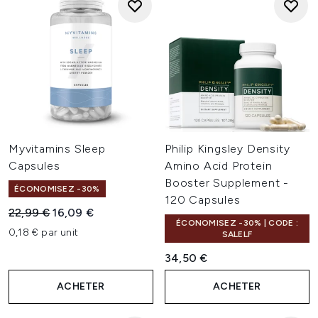
Myvitamins Sleep
Philip Kingsley Density
Capsules
Amino Acid Protein
Booster Supplement -
ÉCONOMISEZ -30%
120 Capsules
Prix de vente :
Prix ​​actuel :
22,99 €
16,09 €
ÉCONOMISEZ -30% | CODE :
0,18 € par unit
SALELF
34,50 €
ACHETER
ACHETER