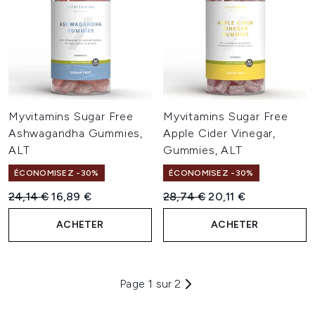
Myvitamins Sugar Free
Myvitamins Sugar Free
Ashwagandha Gummies,
Apple Cider Vinegar,
ALT
Gummies, ALT
ÉCONOMISEZ -30%
ÉCONOMISEZ -30%
Prix de vente :
Prix ​​actuel :
Prix de vente :
Prix ​​actuel :
24,14 €
16,89 €
28,74 €
20,11 €
ACHETER
ACHETER
Page 1 sur 2