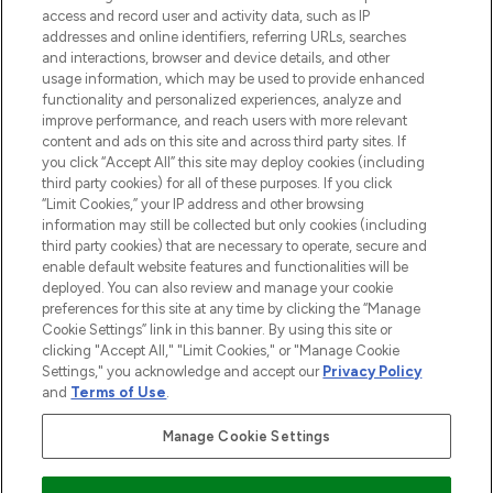
access and record user and activity data, such as IP
55€ d'achat.
addresses and online identifiers, referring URLs, searches
and interactions, browser and device details, and other
Consentement aux cookies
usage information, which may be used to provide enhanced
Do Not Sell or Share My Personal
functionality and personalized experiences, analyze and
Information
improve performance, and reach users with more relevant
content and ads on this site and across third party sites. If
you click “Accept All” this site may deploy cookies (including
AIDE ET INFORMATIONS
third party cookies) for all of these purposes. If you click
“Limit Cookies,” your IP address and other browsing
information may still be collected but only cookies (including
INFORMATIONS GÉNÉRALES
third party cookies) that are necessary to operate, secure and
enable default website features and functionalities will be
deployed. You can also review and manage your cookie
À PROPOS DE LOOKFANTASTIC
preferences for this site at any time by clicking the “Manage
Cookie Settings” link in this banner. By using this site or
clicking "Accept All," "Limit Cookies," or "Manage Cookie
Settings," you acknowledge and accept our
Privacy Policy
and
Terms of Use
.
Payer en toute sécurité avec
Manage Cookie Settings