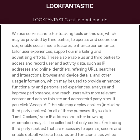
LOOKFANTASTIC est la boutique de
beauté incontournable en Europe,
proposant les meilleurs produits de soins
We use cookies and other tracking tools on this site, which
de la peau, des cheveux et de maquillage
may be provided by third parties, to operate and secure our
de plus de 200 marques prestigieuses.
site, enable social media features, enhance performance,
Faites vos achats en ligne ou via
tailor user experiences, support our marketing and
l’application, avec la livraison offerte dès
advertising efforts. These also enable us and third parties to
access and record user and activity data, such as IP
55€ d'achat.
addresses and online identifiers, referring URLs, searches
and interactions, browser and device details, and other
Consentement aux cookies
usage information, which may be used to provide enhanced
Do Not Sell or Share My Personal
functionality and personalized experiences, analyze and
Information
improve performance, and reach users with more relevant
content and ads on this site and across third party sites. If
you click “Accept All” this site may deploy cookies (including
AIDE ET INFORMATIONS
third party cookies) for all of these purposes. If you click
“Limit Cookies,” your IP address and other browsing
information may still be collected but only cookies (including
INFORMATIONS GÉNÉRALES
third party cookies) that are necessary to operate, secure and
enable default website features and functionalities will be