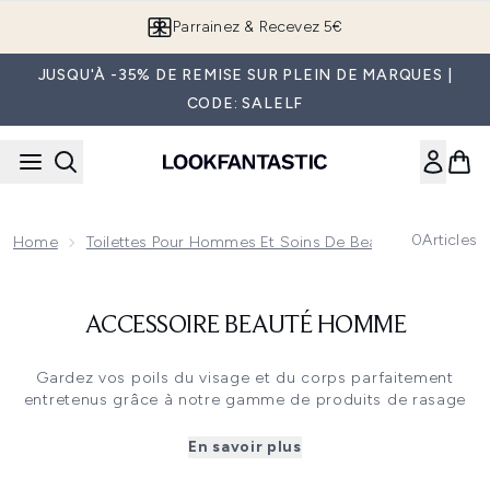
Passer au contenu principal
Parrainez & Recevez 5€
JUSQU'À -35% DE REMISE SUR PLEIN DE MARQUES |
CODE: SALELF
0
Articles
Home
Toilettes Pour Hommes Et Soins De Beauté
Access
ACCESSOIRE BEAUTÉ HOMME
Gardez vos poils du visage et du corps parfaitement
entretenus grâce à notre gamme de produits de rasage
pour hommes. Les rasoirs et les mousses à raser vous
permettent d'obtenir un rasage net, sans poils incarnés ni
En savoir plus
feu du rasoir. Vous pouvez aussi vous tourner vers nos
tondeuses dignes d'un professionnel pour façonner et