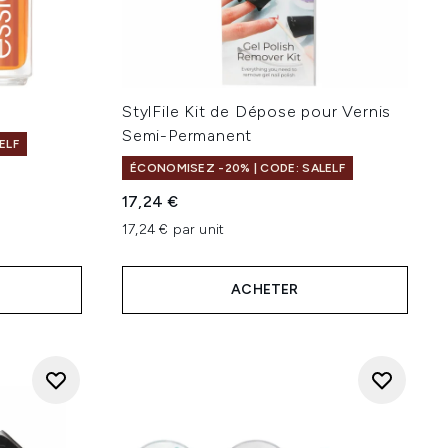
StylFile Kit de Dépose pour Vernis
Semi-Permanent
ELF
ÉCONOMISEZ -20% | CODE: SALELF
17,24 €
17,24 € par unit
ACHETER