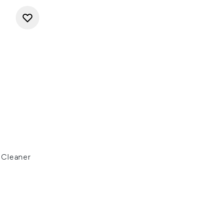
 Cleaner
e 5