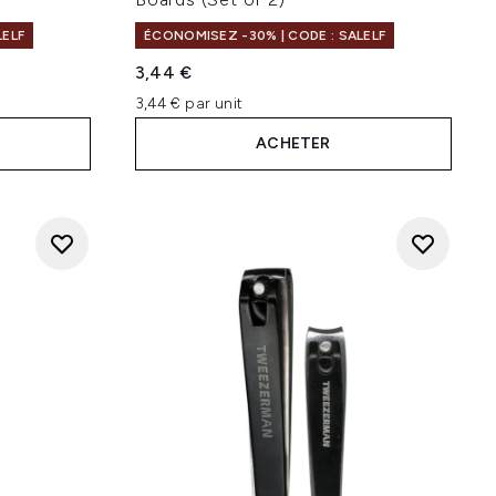
LELF
ÉCONOMISEZ -30% | CODE : SALELF
3,44 €
3,44 € par unit
ACHETER