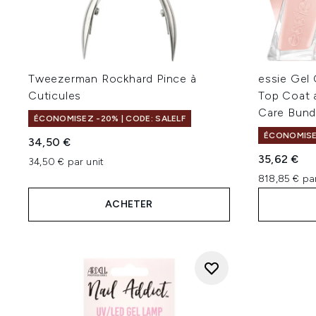
Tweezerman Rockhard Pince à
essie Gel 
Cuticules
Top Coat a
Care Bund
ÉCONOMISEZ -20% | CODE: SALELF
ÉCONOMISEZ
34,50 €
35,62 €
34,50 € par unit
818,85 € pa
ACHETER