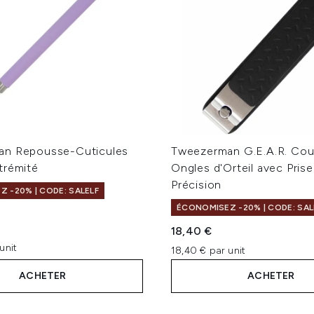
an Repousse-Cuticules
Tweezerman G.E.A.R. Co
trémité
Ongles d'Orteil avec Prise
Précision
 -20% | CODE: SALELF
ÉCONOMISEZ -20% | CODE: SAL
sur un maximum de 5
18,40 €
unit
18,40 € par unit
ACHETER
ACHETER