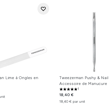
n Lime à Ongles en
Tweezerman Pushy & Nail
Accessoire de Manucure
1
5 étoiles sur un maximum d
18,40 €
unit
18,40 € par unit