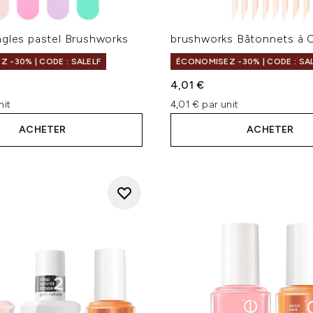
ngles pastel Brushworks
brushworks Bâtonnets à C
 -30% | CODE : SALELF
ÉCONOMISEZ -30% | CODE : SA
4,01 €
nit
4,01 € par unit
ACHETER
ACHETER