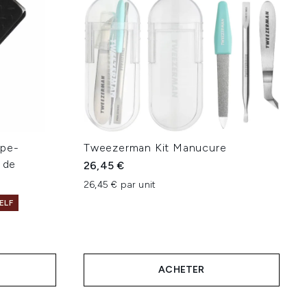
upe-
Tweezerman Kit Manucure
 de
26,45 €
26,45 € par unit
ELF
ACHETER