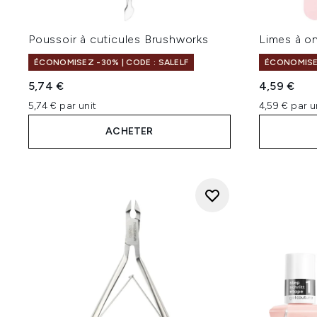
Poussoir à cuticules Brushworks
Limes à o
ÉCONOMISEZ -30% | CODE : SALELF
ÉCONOMISEZ
5,74 €
4,59 €
5,74 € par unit
4,59 € par u
ACHETER