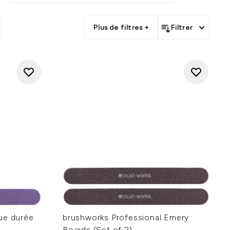
t Pedicure Purse de The Vintage
s mignon et suffisamment petit
Plus de filtres +
Filtrer
’appliquer un vernis gel, de le
plus longtemps.
xfoliant Express Pedi de Scholl
ns effort.
ue durée
brushworks Professional Emery
Boards (Set of 2)