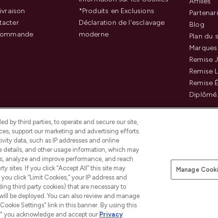
Affiliés
ivraison
*Produits en Exclusions
Partenar
tacter
Déclaration de l'esclavage
Blog
 commande
moderne
Plan du s
Marques
Remise J
Remise 
Remise É
Diplômé
d by third parties, to operate and secure our site,
es, support our marketing and advertising efforts.
ivity data, such as IP addresses and online
ce details, and other usage information, which may
es, analyze and improve performance, and reach
Payer en toute sécurité ave
y sites. If you click “Accept All” this site may
Manage Cooki
f you click “Limit Cookies,” your IP address and
ding third party cookies) that are necessary to
 will be deployed. You can also review and manage
Cookie Settings” link in this banner. By using this
ngs," you acknowledge and accept our
Privacy