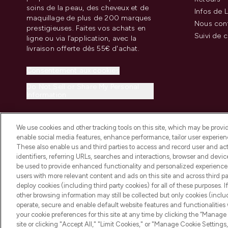
soins de la peau, des cheveux et de
Infos de L
maquillage de plus de 200 marques
Nous con
prestigieuses. Faites vos achats en
Suivi de
ligne ou via l’application, avec la
livraison offerte dès 55€ d'achat.
Consentement aux cookies
Do Not Sell or Share My Personal
Information
We use cookies and other tracking tools on this site, which may be provide
enable social media features, enhance performance, tailor user experienc
These also enable us and third parties to access and record user and act
identifiers, referring URLs, searches and interactions, browser and devi
be used to provide enhanced functionality and personalized experienc
2026 THG Beauty Europe GmbH Maximilianstrasse 54 80538 Munich
users with more relevant content and ads on this site and across third part
deploy cookies (including third party cookies) for all of these purposes. I
other browsing information may still be collected but only cookies (inclu
operate, secure and enable default website features and functionalities
your cookie preferences for this site at any time by clicking the “Manage 
site or clicking "Accept All," "Limit Cookies," or "Manage Cookie Setti