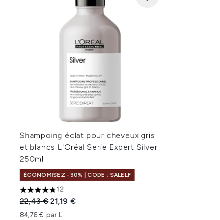
Shampoing éclat pour cheveux gris
et blancs L'Oréal Serie Expert Silver
250ml
ÉCONOMISEZ -30% | CODE : SALELF
12
4.75 étoiles sur un maximum de 5
Prix de vente :
Prix ​​actuel :
22,43 €
21,19 €
84,76 € par L