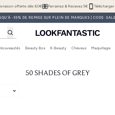
Passer au contenu principal
ivraison offerte dès 60€
Parrainez & Recevez 5€
Télécharger 
SQU'À -35% DE REMISE SUR PLEIN DE MARQUES | CODE: SAL
Nouveautés
Beauty Box
K-Beauty
Cheveux
Maquillage
Accédez au sous-menu (Boutique Été )
Accédez au sous-menu (Offres)
Accédez au sous-menu (Marques)
Accédez au sous-menu (Nouveautés)
Accédez au sous-menu (Beauty Box)
Accé
50 SHADES OF GREY