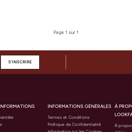
Page 1 sur 1
S'INSCRIRE
CONNECTEZ-
 INFORMATIONS
INFORMATIONS GÉNÉRALES
À PROP
LOOKF
ientèle
Termes et Conditions
e
Politique de Confidentialité
À propo
Information sur les Cookies