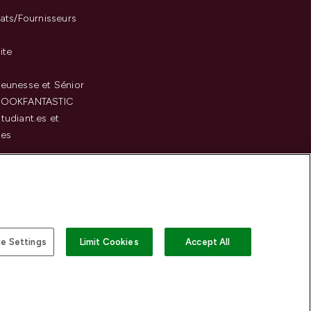
iats/Fournisseurs
ite
eunesse et Sénior
LOOKFANTASTIC
tudiant.es et
.es
c
e Settings
Limit Cookies
Accept All