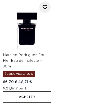
Narciso Rodriguez For
Her Eau de Toilette -
30ml
ÉCONOMISEZ -27%
Prix de vente :
Prix ​​actuel :
66,70 €
48,71 €
1623,67 € par L
ACHETER