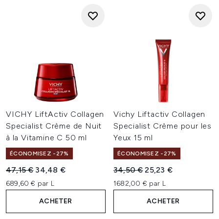
VICHY LiftActiv Collagen
Vichy Liftactiv Collagen
Specialist Crème de Nuit
Specialist Crème pour les
à la Vitamine C 50 ml
Yeux 15 ml
ÉCONOMISEZ -27%
ÉCONOMISEZ -27%
Prix de vente :
Prix ​​actuel :
Prix de vente :
Prix ​​actuel :
47,15 €
34,48 €
34,50 €
25,23 €
689,60 € par L
1682,00 € par L
ACHETER
ACHETER