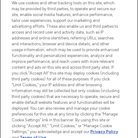
proposant les meilleurs produits de soins
We use cookies and other tracking tools on this site, which
de la peau, des cheveux et de maquillage
may be provided by third parties, to operate and secure our
de plus de 200 marques prestigieuses.
site, enable social media features, enhance performance,
Faites vos achats en ligne ou via
tailor user experiences, support our marketing and
l’application, avec la livraison offerte dès
advertising efforts. These also enable us and third parties to
access and record user and activity data, such as IP
55€ d'achat.
addresses and online identifiers, referring URLs, searches
and interactions, browser and device details, and other
Consentement aux cookies
usage information, which may be used to provide enhanced
Do Not Sell or Share My Personal
functionality and personalized experiences, analyze and
Information
improve performance, and reach users with more relevant
content and ads on this site and across third party sites. If
you click “Accept All” this site may deploy cookies (including
AIDE ET INFORMATIONS
third party cookies) for all of these purposes. If you click
“Limit Cookies,” your IP address and other browsing
information may still be collected but only cookies (including
INFORMATIONS GÉNÉRALES
third party cookies) that are necessary to operate, secure and
enable default website features and functionalities will be
deployed. You can also review and manage your cookie
À PROPOS DE LOOKFANTASTIC
preferences for this site at any time by clicking the “Manage
Cookie Settings” link in this banner. By using this site or
clicking "Accept All," "Limit Cookies," or "Manage Cookie
Settings," you acknowledge and accept our
Privacy Policy
and
Terms of Use
.