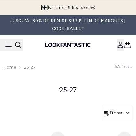
Passer au contenu principal
Parrainez & Recevez 5€
JUSQU'À -30% DE REMISE SUR PLEIN DE MARQUES |
CODE: SALELF
5
Articles
Home
25-27
25-27
Filtrer