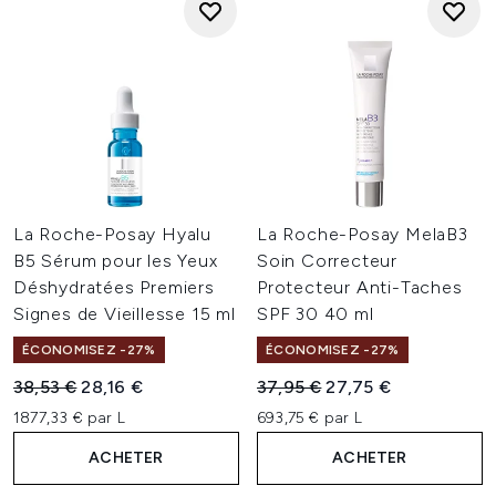
La Roche-Posay Hyalu
La Roche-Posay MelaB3
B5 Sérum pour les Yeux
Soin Correcteur
Déshydratées Premiers
Protecteur Anti-Taches
Signes de Vieillesse 15 ml
SPF 30 40 ml
ÉCONOMISEZ -27%
ÉCONOMISEZ -27%
Prix de vente :
Prix ​​actuel :
Prix de vente :
Prix ​​actuel :
38,53 €
28,16 €
37,95 €
27,75 €
1877,33 € par L
693,75 € par L
ACHETER
ACHETER