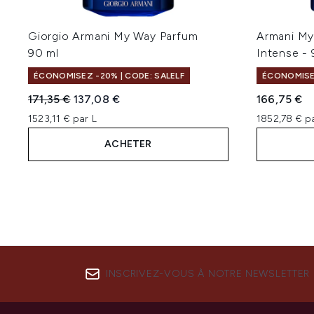
Giorgio Armani My Way Parfum
Armani My
90 ml
Intense -
ÉCONOMISEZ -20% | CODE: SALELF
ÉCONOMISEZ
Prix de vente :
Prix ​​actuel :
171,35 €
137,08 €
166,75 €
1523,11 € par L
1852,78 € p
ACHETER
INSCRIVEZ-VOUS À NOTRE NEWSLETTER