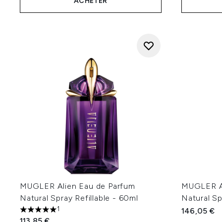
ACHETER
MUGLER Alien Eau de Parfum
MUGLER Al
Natural Spray Refillable - 60ml
Natural Sp
1
146,05 €
5 étoiles sur un maximum de 5
113,85 €