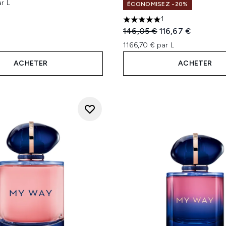
r L
ÉCONOMISEZ -20%
1
5 étoiles sur un maximum d
Prix de vente :
Prix ​​actuel :
146,05 €
116,67 €
1166,70 € par L
ACHETER
ACHETER