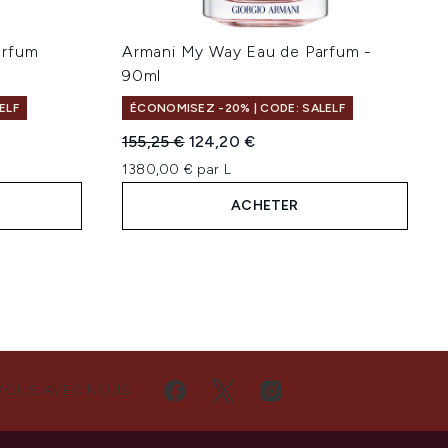
arfum
Armani My Way Eau de Parfum -
90ml
ELF
ÉCONOMISEZ -20% | CODE: SALELF
Prix de vente :
Prix ​​actuel :
155,25 €
124,20 €
1380,00 € par L
ACHETER
VOUS AVEC NOUS