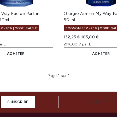
 Way Eau de Parfum
Giorgio Armani My Way P
 90ml
50 ml
 -20% | CODE: SALELF
ÉCONOMISEZ -20% | CODE: SAL
Prix de vente :
Prix ​​actuel :
132,25 €
105,80 €
ar L
2116,00 € par L
ACHETER
ACHETER
Page 1 sur 1
S'INSCRIRE
CONNECTEZ-