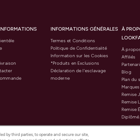
 INFORMATIONS
INFORMATIONS GÉNÉRALES
À PROP
LOOKF
ientèle
Termes et Conditions
e
Politique de Confidentialité
À propo
Information sur les Cookies
Affiliés
ivraison
*Produits en Exclusions
Partenar
tacter
Déclaration de l'esclavage
Blog
 commande
moderne
Plan du s
Marques
Remise J
Remise 
Remise É
Diplômé
d by third parties, to operate and secure our site,