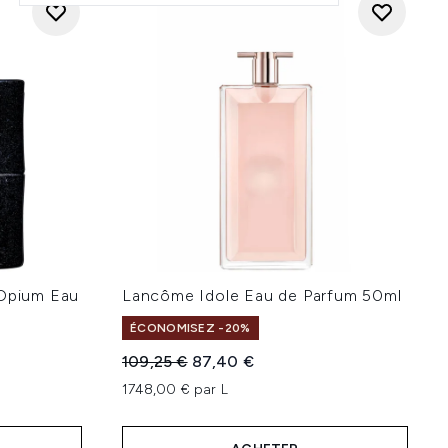
 Opium Eau
Lancôme Idole Eau de Parfum 50ml
ÉCONOMISEZ -20%
Prix de vente :
Prix ​​actuel :
109,25 €
87,40 €
1748,00 € par L