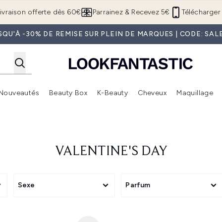
Passer au contenu principal
ivraison offerte dès 60€
Parrainez & Recevez 5€
Télécharger 
SQU'À -30% DE REMISE SUR PLEIN DE MARQUES | CODE: SAL
Nouveautés
Beauty Box
K-Beauty
Cheveux
Maquillage
Accédez au sous-menu (Boutique Été )
Accédez au sous-menu (Offres)
Accédez au sous-menu (Marques)
Accédez au sous-menu (Nouveautés)
Accédez au sous-menu (Beauty Box)
Accé
VALENTINE'S DAY
Sexe
Parfum