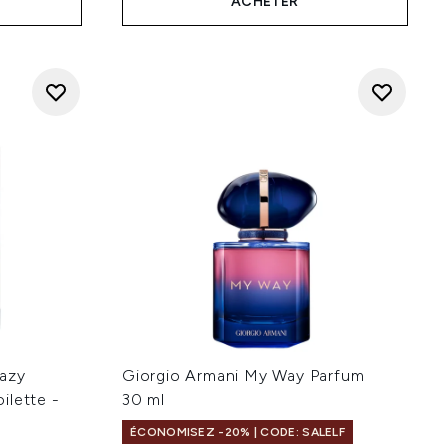
ACHETER
Lazy
Giorgio Armani My Way Parfum
ilette -
30 ml
ÉCONOMISEZ -20% | CODE: SALELF