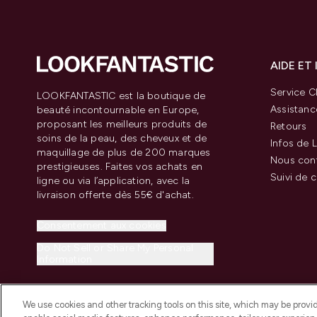
AIDE ET
Service Cl
LOOKFANTASTIC est la boutique de
Assistanc
beauté incontournable en Europe,
proposant les meilleurs produits de
Retours
soins de la peau, des cheveux et de
Infos de L
maquillage de plus de 200 marques
Nous con
prestigieuses. Faites vos achats en
Suivi de
ligne ou via l’application, avec la
livraison offerte dès 55€ d'achat.
Consentement aux cookies
Do Not Sell or Share My Personal
Information
We use cookies and other tracking tools on this site, which may be provide