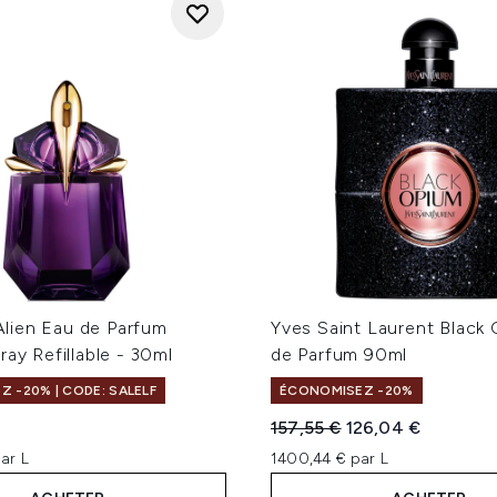
ien Eau de Parfum
Yves Saint Laurent Black
ray Refillable - 30ml
de Parfum 90ml
 -20% | CODE: SALELF
ÉCONOMISEZ -20%
Prix de vente :
Prix ​​actuel :
157,55 €
126,04 €
ar L
1400,44 € par L