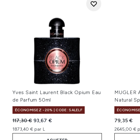
Yves Saint Laurent Black Opium Eau
MUGLER Al
de Parfum 50ml
Natural Sp
ÉCONOMISEZ -20% | CODE: SALELF
ÉCONOMISEZ
Prix de vente :
Prix ​​actuel :
117,30 €
93,67 €
79,35 €
1873,40 € par L
2645,00 € p