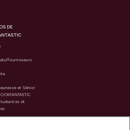
OS DE
ANTASTIC
s
iats/Fournisseurs
ite
eunesse et Sénior
LOOKFANTASTIC
tudiant.es et
.es