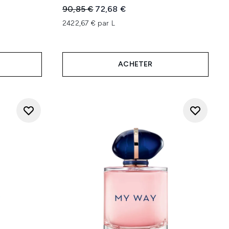
Prix de vente :
Prix ​​actuel :
90,85 €
72,68 €
2422,67 € par L
e 5
ACHETER