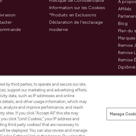
e
Politique de Confidentialité
À propo
Information sur les Cookies
Affiliés
ivraison
*Produits en Exclusions
Partenar
tacter
Déclaration de l'esclavage
Blog
 commande
moderne
Plan du s
Marques
Remise J
Remise 
Remise É
Diplômé
d by third parties, to operate and secure our site,
es, support our marketing and advertising efforts.
ivity data, such as IP addresses and online
ce details, and other usage information, which may
es, analyze and improve performance, and reach
Payer en toute sécurité ave
y sites. If you click “Accept All” this site may
Manage Cooki
f you click “Limit Cookies,” your IP address and
ding third party cookies) that are necessary to
 will be deployed. You can also review and manage