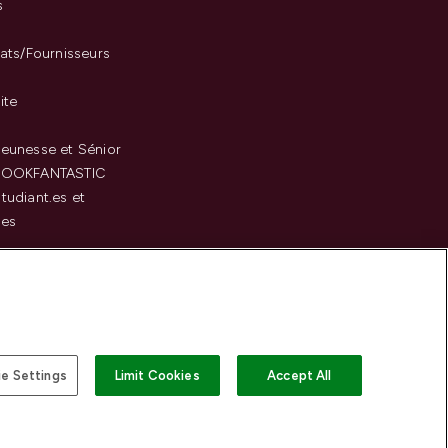
s
iats/Fournisseurs
ite
eunesse et Sénior
LOOKFANTASTIC
tudiant.es et
.es
c
e Settings
Limit Cookies
Accept All