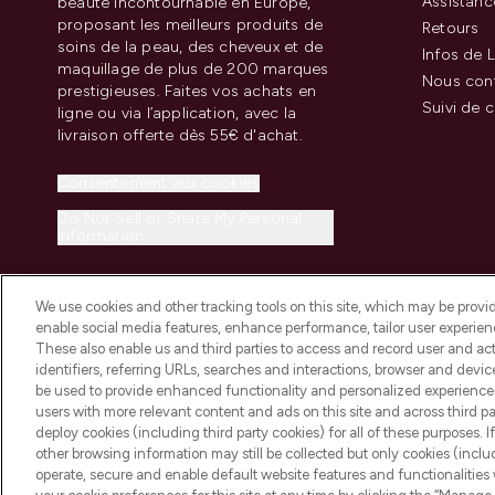
Assistanc
beauté incontournable en Europe,
proposant les meilleurs produits de
Retours
soins de la peau, des cheveux et de
Infos de L
maquillage de plus de 200 marques
Nous con
prestigieuses. Faites vos achats en
Suivi de
ligne ou via l’application, avec la
livraison offerte dès 55€ d'achat.
Consentement aux cookies
Do Not Sell or Share My Personal
Information
We use cookies and other tracking tools on this site, which may be provide
enable social media features, enhance performance, tailor user experienc
These also enable us and third parties to access and record user and act
identifiers, referring URLs, searches and interactions, browser and devi
be used to provide enhanced functionality and personalized experienc
2026 THG Beauty Europe GmbH Maximilianstrasse 54 80538 Munich
users with more relevant content and ads on this site and across third part
deploy cookies (including third party cookies) for all of these purposes. I
other browsing information may still be collected but only cookies (inclu
operate, secure and enable default website features and functionalities