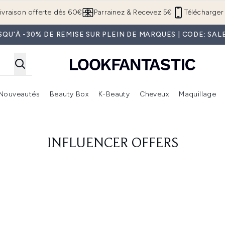
Passer au contenu principal
ivraison offerte dès 60€
Parrainez & Recevez 5€
Télécharger 
SQU'À -30% DE REMISE SUR PLEIN DE MARQUES | CODE: SAL
Nouveautés
Beauty Box
K-Beauty
Cheveux
Maquillage
Accédez au sous-menu (Boutique Été )
Accédez au sous-menu (Offres)
Accédez au sous-menu (Marques)
Accédez au sous-menu (Nouveautés)
Accédez au sous-menu (Beauty Box)
Accé
INFLUENCER OFFERS