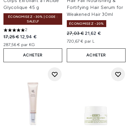
Corps Exfoliant à l'Acide
Hair Fall Nourishing &
Glycolique 45 g
Fortifying Hair Serum for
Weakened Hair 30ml
ÉCONOMISEZ -30% | CODE :
SALELF
ÉCONOMISEZ -20%
2
5 étoiles sur un maximum de 5
Prix de vente :
Prix ​​actuel :
27,03 €
21,62 €
Prix de vente :
Prix ​​actuel :
17,25 €
12,94 €
720,67 € par L
287,56 € par KG
ACHETER
ACHETER