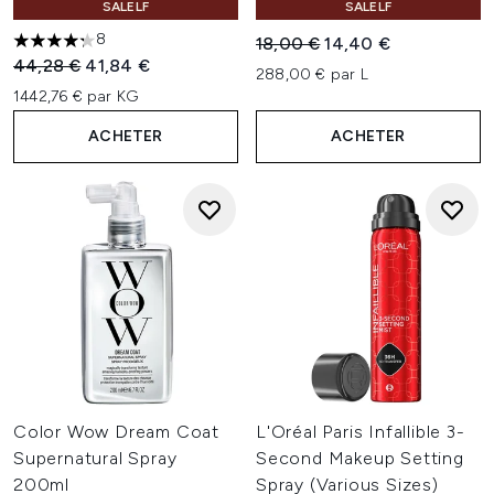
SALELF
SALELF
8
Prix de vente :
Prix ​​actuel :
18,00 €
14,40 €
4.25 étoiles sur un maximum de 5
Prix de vente :
Prix ​​actuel :
44,28 €
41,84 €
288,00 € par L
1442,76 € par KG
ACHETER
ACHETER
Color Wow Dream Coat
L'Oréal Paris Infallible 3-
Supernatural Spray
Second Makeup Setting
200ml
Spray (Various Sizes)