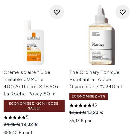
Crème solaire fluide
The Ordinary Tonique
invisible UVMune
Exfoliant à l'Acide
400 Anthelios SPF 50+
Glycolique 7 % 240 ml
La Roche-Posay 50 ml
ÉCONOMISEZ -3%
ÉCONOMISEZ -20% | CODE:
45
4.73 étoiles sur un maximum 
SALELF
Prix de vente :
Prix ​​actuel :
13,69 €
13,23 €
5
4.8 étoiles sur un maximum de 5
55,13 € par L
Prix de vente :
Prix ​​actuel :
24,15 €
19,32 €
386,40 € par L