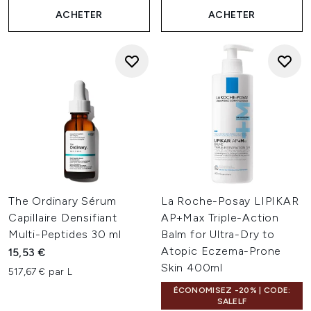
ACHETER
ACHETER
The Ordinary Sérum
La Roche-Posay LIPIKAR
Capillaire Densifiant
AP+Max Triple-Action
Multi-Peptides 30 ml
Balm for Ultra-Dry to
Atopic Eczema-Prone
15,53 €
Skin 400ml
517,67 € par L
ÉCONOMISEZ -20% | CODE:
SALELF