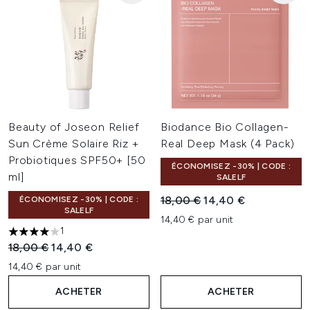
Beauty of Joseon Relief
Biodance Bio Collagen-
Sun Crème Solaire Riz +
Real Deep Mask (4 Pack)
Probiotiques SPF50+ [50
ÉCONOMISEZ -30% | CODE :
ml]
SALELF
Prix de vente :
Prix ​​actuel :
18,00 €
14,40 €
ÉCONOMISEZ -30% | CODE :
SALELF
14,40 € par unit
1
4 étoiles sur un maximum de 5
Prix de vente :
Prix ​​actuel :
18,00 €
14,40 €
14,40 € par unit
ACHETER
ACHETER