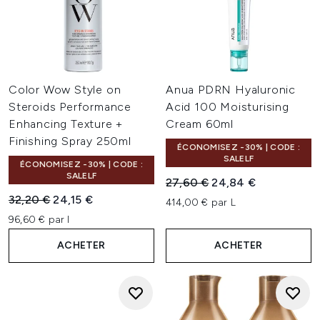
Color Wow Style on
Anua PDRN Hyaluronic
Steroids Performance
Acid 100 Moisturising
Enhancing Texture +
Cream 60ml
Finishing Spray 250ml
ÉCONOMISEZ -30% | CODE :
SALELF
ÉCONOMISEZ -30% | CODE :
SALELF
Prix de vente :
Prix ​​actuel :
27,60 €
24,84 €
Prix de vente :
Prix ​​actuel :
32,20 €
24,15 €
414,00 € par L
96,60 € par l
ACHETER
ACHETER