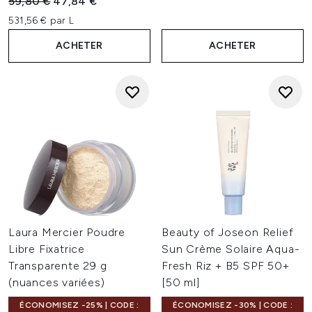
Prix de vente :
Prix ​​actuel :
59,80 €
47,84 €
531,56 € par L
ACHETER
ACHETER
Laura Mercier Poudre
Beauty of Joseon Relief
Libre Fixatrice
Sun Crème Solaire Aqua-
Transparente 29 g
Fresh Riz + B5 SPF 50+
(nuances variées)
[50 ml]
ÉCONOMISEZ -25% | CODE :
ÉCONOMISEZ -30% | CODE :