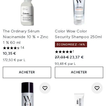
The Ordinary Sérum
Color Wow Color
Niacinamide 10 % + Zinc
Security Shampoo 250ml
1 % 60 ml
ÉCONOMISEZ -14%
14
4.43 étoiles sur un maximum de 5
1
10,35 €
5 étoiles sur un maximum de 
Prix de vente :
Prix ​​actuel :
27,03 €
23,37 €
172,50 € par L
93,48 € par L
ACHETER
ACHETER