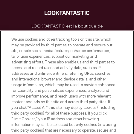
LOOKFANTASTIC est la boutique de
beauté incontournable en Europe,
proposant les meilleurs produits de soins
We use cookies and other tracking tools on this site, which
de la peau, des cheveux et de maquillage
may be provided by third parties, to operate and secure our
de plus de 200 marques prestigieuses.
site, enable social media features, enhance performance,
Faites vos achats en ligne ou via
tailor user experiences, support our marketing and
l’application, avec la livraison offerte dès
advertising efforts. These also enable us and third parties to
access and record user and activity data, such as IP
55€ d'achat.
addresses and online identifiers, referring URLs, searches
and interactions, browser and device details, and other
Consentement aux cookies
usage information, which may be used to provide enhanced
Do Not Sell or Share My Personal
functionality and personalized experiences, analyze and
Information
improve performance, and reach users with more relevant
content and ads on this site and across third party sites. If
you click “Accept All” this site may deploy cookies (including
AIDE ET INFORMATIONS
third party cookies) for all of these purposes. If you click
“Limit Cookies,” your IP address and other browsing
information may still be collected but only cookies (including
INFORMATIONS GÉNÉRALES
third party cookies) that are necessary to operate, secure and