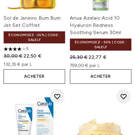
Sol de Janeiro Bum Bum
Anua Azelaic Acid 10
Jet Set Coffret
Hyaluron Redness
Soothing Serum 30ml
ÉCONOMISEZ -25% | CODE :
SALELF
ÉCONOMISEZ -30% | CODE :
SALELF
5
4 étoiles sur un maximum de 5
Prix de vente :
Prix ​​actuel :
30,00 €
22,50 €
Prix de vente :
Prix ​​actuel :
25,30 €
22,77 €
132,35 € par L
759,00 € par L
ACHETER
ACHETER