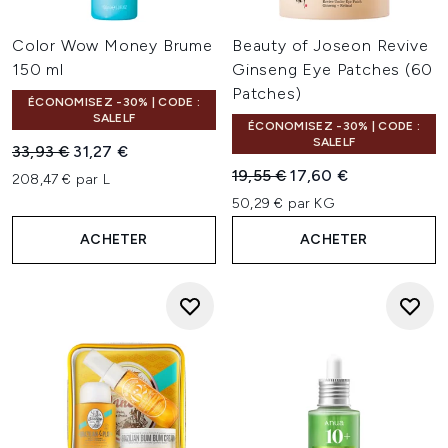
Color Wow Money Brume
Beauty of Joseon Revive
150 ml
Ginseng Eye Patches (60
Patches)
ÉCONOMISEZ -30% | CODE :
SALELF
ÉCONOMISEZ -30% | CODE :
SALELF
Prix de vente :
Prix ​​actuel :
33,93 €
31,27 €
Prix de vente :
Prix ​​actuel :
19,55 €
17,60 €
208,47 € par L
50,29 € par KG
ACHETER
ACHETER