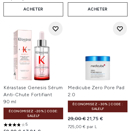
ACHETER
ACHETER
Kérastase Genesis Sérum
Medicube Zero Pore Pad
Anti-Chute Fortifiant
2.0
90 ml
ÉCONOMISEZ -30% | CODE :
SALELF
ÉCONOMISEZ -20% | CODE:
SALELF
Prix de vente :
Prix ​​actuel :
29,00 €
21,75 €
5
725,00 € par L
3.8 étoiles sur un maximum de 5