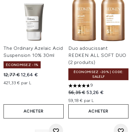
The Ordinary Azelaic Acid
Duo adoucissant
Suspension 10% 30ml
REDKEN ALL SOFT DUO
(2 produits)
ÉCONOMISEZ -1%
ÉCONOMISEZ -20% | CODE:
Prix de vente :
Prix ​​actuel :
12,77 €
12,64 €
SALELF
421,33 € par L
9
4.67 étoiles sur un maximum 
Prix de vente :
Prix ​​actuel :
56,35 €
53,26 €
59,18 € par L
ACHETER
ACHETER