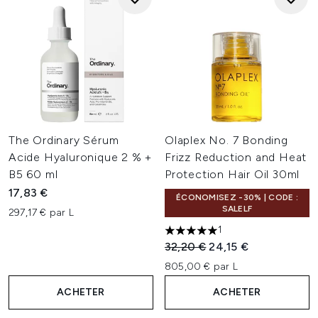
The Ordinary Sérum
Olaplex No. 7 Bonding
Acide Hyaluronique 2 % +
Frizz Reduction and Heat
B5 60 ml
Protection Hair Oil 30ml
17,83 €
ÉCONOMISEZ -30% | CODE :
SALELF
297,17 € par L
1
5 étoiles sur un maximum de 
Prix de vente :
Prix ​​actuel :
32,20 €
24,15 €
805,00 € par L
ACHETER
ACHETER