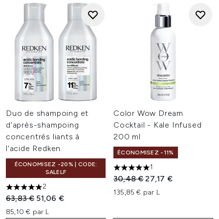
Duo de shampoing et
Color Wow Dream
d'après-shampoing
Cocktail - Kale Infused
concentrés liants à
200 ml
l'acide Redken
ÉCONOMISEZ -11%
ÉCONOMISEZ -20% | CODE:
1
5 étoiles sur un maximum de 
SALELF
Prix de vente :
Prix ​​actuel :
30,48 €
27,17 €
2
5 étoiles sur un maximum de 5
135,85 € par L
Prix de vente :
Prix ​​actuel :
63,83 €
51,06 €
85,10 € par L