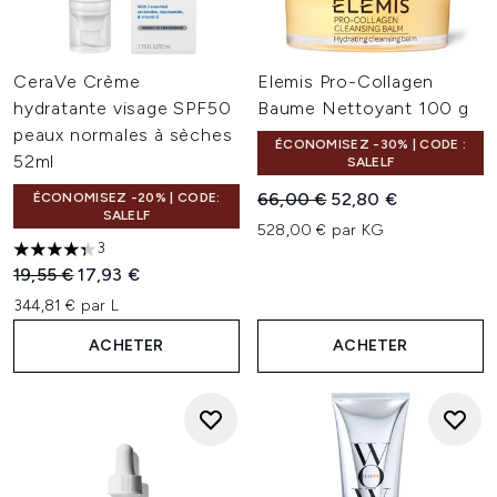
CeraVe Crème
Elemis Pro-Collagen
hydratante visage SPF50
Baume Nettoyant 100 g
peaux normales à sèches
ÉCONOMISEZ -30% | CODE :
52ml
SALELF
Prix de vente :
Prix ​​actuel :
66,00 €
52,80 €
ÉCONOMISEZ -20% | CODE:
SALELF
528,00 € par KG
3
4.33 étoiles sur un maximum de 5
Prix de vente :
Prix ​​actuel :
19,55 €
17,93 €
344,81 € par L
ACHETER
ACHETER