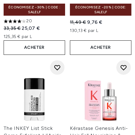
ÉCONOMISEZ -30% | CODE :
ÉCONOMISEZ -20% | CODE:
SALELF
SALELF
20
Prix de vente :
Prix ​​actuel :
11,49 €
9,76 €
4.15 étoiles sur un maximum de 5
Prix de vente :
Prix ​​actuel :
33,35 €
25,07 €
130,13 € par L
125,35 € par L
ACHETER
ACHETER
The INKEY List Stick
Kérastase Genesis Anti-