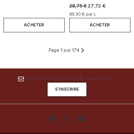
Prix de vente :
Prix ​​actuel :
28,75 €
27,72 €
69,30 € par L
ACHETER
ACHETER
Page 1 sur 174
INSCRIVEZ-VOUS À NOTRE NEWSLETTER
S'INSCRIRE