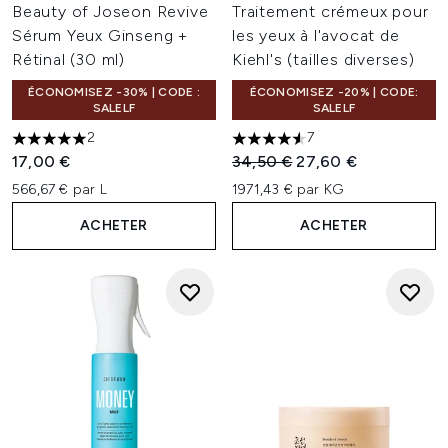
Beauty of Joseon Revive
Traitement crémeux pour
Sérum Yeux Ginseng +
les yeux à l'avocat de
Rétinal (30 ml)
Kiehl's (tailles diverses)
ÉCONOMISEZ -30% | CODE :
ÉCONOMISEZ -20% | CODE:
SALELF
SALELF
2
7
5 étoiles sur un maximum de 5
4.57 étoiles sur un maximum 
Prix de vente :
Prix ​​actuel :
17,00 €
34,50 €
27,60 €
566,67 € par L
1971,43 € par KG
ACHETER
ACHETER