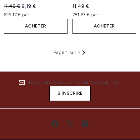
Prix de vente :
Prix ​​actuel :
11,49 €
9,19 €
11,49 €
625,17 € par L
781,63 € par L
ACHETER
ACHETER
Page 1 sur 2
INSCRIVEZ-VOUS À NOTRE NEWSLETTER
S'INSCRIRE