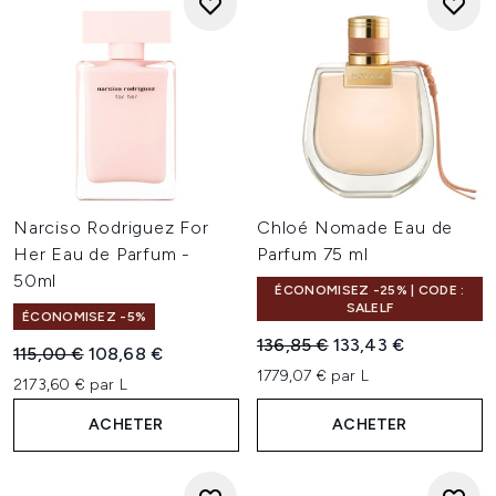
Narciso Rodriguez For
Chloé Nomade Eau de
Her Eau de Parfum -
Parfum 75 ml
50ml
ÉCONOMISEZ -25% | CODE :
SALELF
ÉCONOMISEZ -5%
Prix de vente :
Prix ​​actuel :
136,85 €
133,43 €
Prix de vente :
Prix ​​actuel :
115,00 €
108,68 €
1779,07 € par L
2173,60 € par L
ACHETER
ACHETER