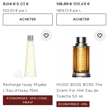
Prix de vente :
Prix ​​actuel :
Prix de vente :
Prix ​​actuel :
8,04 €
6,03 €
136,85 €
109,48 €
502,50 € par L
1459,73 € par L
ACHETER
ACHETER
Recharge Issey Miyake
HUGO BOSS BOSS The
L'Eau d'Issey 75ml
Scent For Him Eau de
Toilette 50 ml
ÉCONOMISEZ -25% | CODE :
SALELF
ÉCONOMISEZ -25%