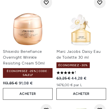
Shiseido Benefiance
Marc Jacobs Daisy Eau
Overnight Wrinkle
de Toilette 30 ml
Resisting Cream 50ml
ÉCONOMISEZ -30%
ÉCONOMISEZ -25% | CODE :
1
5 étoiles sur un maximum de 
SALELF
Prix de vente :
Prix ​​actuel :
63,25 €
44,28 €
Prix de vente :
Prix ​​actuel :
113,85 €
91,08 €
1476,00 € par L
ACHETER
ACHETER