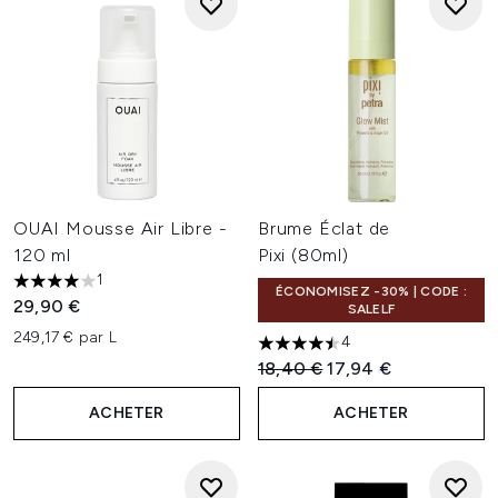
OUAI Mousse Air Libre -
Brume Éclat de
120 ml
Pixi (80ml)
1
4 étoiles sur un maximum de 5
ÉCONOMISEZ -30% | CODE :
29,90 €
SALELF
249,17 € par L
4
4.5 étoiles sur un maximum d
Prix de vente :
Prix ​​actuel :
18,40 €
17,94 €
ACHETER
ACHETER