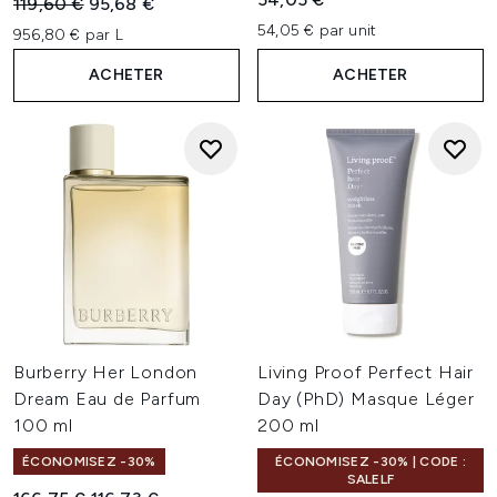
Prix de vente :
Prix ​​actuel :
119,60 €
95,68 €
54,05 € par unit
956,80 € par L
ACHETER
ACHETER
Burberry Her London
Living Proof Perfect Hair
Dream Eau de Parfum
Day (PhD) Masque Léger
100 ml
200 ml
ÉCONOMISEZ -30%
ÉCONOMISEZ -30% | CODE :
SALELF