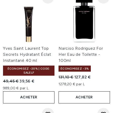
Yves Saint Laurent Top
Narciso Rodriguez For
Secrets Hydratant Éclat
Her Eau de Toilette -
Instantané 40 ml
100ml
ÉCONOMISEZ -20% | CODE:
ÉCONOMISEZ -3%
SALELF
Prix de vente :
Prix ​​actuel :
131,10 €
127,82 €
Prix de vente :
Prix ​​actuel :
49,45 €
39,56 €
1278,20 € par L
989,00 € par L
ACHETER
ACHETER