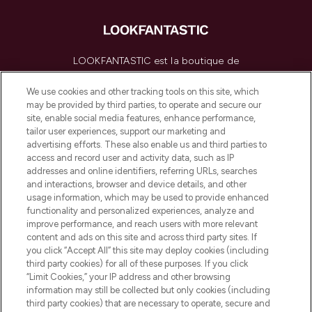
LOOKFANTASTIC est la boutique de
beauté incontournable en Europe,
proposant les meilleurs produits de soins
We use cookies and other tracking tools on this site, which
de la peau, des cheveux et de maquillage
may be provided by third parties, to operate and secure our
de plus de 200 marques prestigieuses.
site, enable social media features, enhance performance,
Faites vos achats en ligne ou via
tailor user experiences, support our marketing and
l’application, avec la livraison offerte dès
advertising efforts. These also enable us and third parties to
access and record user and activity data, such as IP
55€ d'achat.
addresses and online identifiers, referring URLs, searches
and interactions, browser and device details, and other
Consentement aux cookies
usage information, which may be used to provide enhanced
Do Not Sell or Share My Personal
functionality and personalized experiences, analyze and
Information
improve performance, and reach users with more relevant
content and ads on this site and across third party sites. If
you click “Accept All” this site may deploy cookies (including
AIDE ET INFORMATIONS
third party cookies) for all of these purposes. If you click
“Limit Cookies,” your IP address and other browsing
information may still be collected but only cookies (including
INFORMATIONS GÉNÉRALES
third party cookies) that are necessary to operate, secure and