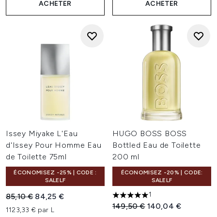
ACHETER
ACHETER
Issey Miyake L'Eau
HUGO BOSS BOSS
d'Issey Pour Homme Eau
Bottled Eau de Toilette
de Toilette 75ml
200 ml
ÉCONOMISEZ -25% | CODE :
ÉCONOMISEZ -20% | CODE:
SALELF
SALELF
1
Prix de vente :
Prix ​​actuel :
85,10 €
84,25 €
5 étoiles sur un maximum de 
Prix de vente :
Prix ​​actuel :
149,50 €
140,04 €
1123,33 € par L