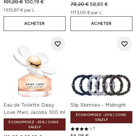
Prix de vente :
Prix ​​actuel :
101,20 €
100,19 €
Prix de vente :
Prix ​​actuel :
78,20 €
58,65 €
1335,87 € par L
1173,00 € par L
ACHETER
ACHETER
Eau de Toilette Daisy
Slip Skinnies - Midnight
Love Marc Jacobs 100 ml
ÉCONOMISEZ -20% | CODE:
SALELF
ÉCONOMISEZ -25% | CODE :
SALELF
1
4 étoiles sur un maximum de 
54,05 €