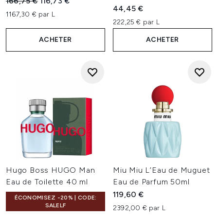
Prix de vente :
Prix ​​actuel :
166,75 €
116,73 €
44,45 €
1167,30 € par L
222,25 € par L
ACHETER
ACHETER
Hugo Boss HUGO Man
Miu Miu L’Eau de Muguet
Eau de Toilette 40 ml
Eau de Parfum 50ml
119,60 €
ÉCONOMISEZ -20% | CODE:
SALELF
2392,00 € par L