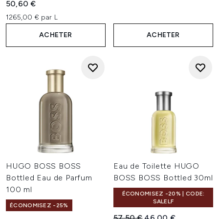
50,60 €
1265,00 € par L
ACHETER
ACHETER
HUGO BOSS BOSS
Eau de Toilette HUGO
Bottled Eau de Parfum
BOSS BOSS Bottled 30ml
100 ml
ÉCONOMISEZ -20% | CODE:
SALELF
ÉCONOMISEZ -25%
Prix de vente :
Prix ​​actuel :
57,50 €
46,00 €