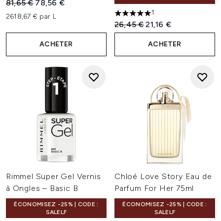
Prix de vente :
Prix ​​actuel :
81,65 €
78,56 €
1
2618,67 € par L
5 étoiles sur un maximum de 
Prix de vente :
Prix ​​actuel :
26,45 €
21,16 €
ACHETER
ACHETER
Rimmel Super Gel Vernis
Chloé Love Story Eau de
à Ongles – Basic B
Parfum For Her 75ml
ÉCONOMISEZ -25% | CODE :
ÉCONOMISEZ -25% | CODE :
SALELF
SALELF