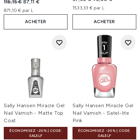
Prix de vente :
Prix ​​actuel :
116,15 €
87,11 €
1533,33 € par L
871,10 € par L
ACHETER
ACHETER
Sally Hansen Miracle Gel
Sally Hansen Miracle Gel
Nail Varnish - Matte Top
Nail Varnish - Satel-lite
Coat
Pink
ÉCONOMISEZ -20% | CODE:
ÉCONOMISEZ -20% | CODE:
SALELF
SALELF