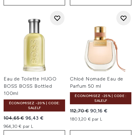
Eau de Toilette HUGO
Chloé Nomade Eau de
BOSS BOSS Bottled
Parfum 50 ml
100ml
ÉCONOMISEZ -25% | CODE :
SALELF
ÉCONOMISEZ -20% | CODE:
SALELF
Prix de vente :
Prix ​​actuel :
112,70 €
90,16 €
Prix de vente :
Prix ​​actuel :
104,65 €
96,43 €
1803,20 € par L
964,30 € par L