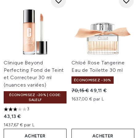
Clinique Beyond
Chloé Rose Tangerine
Perfecting Fond de Teint
Eau de Toilette 30 ml
et Correcteur 30 ml
ÉCONOMISEZ -30%
(nuances variées)
Prix de vente :
Prix ​​actuel :
70,15 €
49,11 €
ÉCONOMISEZ -20% | CODE:
1637,00 € par L
SALELF
3
3 étoiles sur un maximum de 5
43,13 €
1437,67 € par L
ACHETER
ACHETER