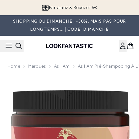
Passer au contenu principal
Parrainez & Recevez 5€
SHOPPING DU DIMANCHE : -30%, MAIS PAS POUR
LONGTEMPS... | CODE: DIMANCHE
Home
Marques
As I Am
As I Am Pré-Shampooing À L'
Now showing image 1 As I Am Pré-Shampooing à l'Huile de Ri