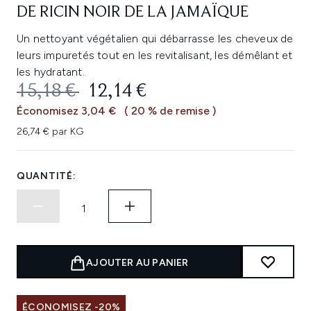
DE RICIN NOIR DE LA JAMAÏQUE
Un nettoyant végétalien qui débarrasse les cheveux de
leurs impuretés tout en les revitalisant, les démêlant et
les hydratant.
PRIX DE VENTE :
PRIX ​​ACTUEL :
15,18 €
12,14 €
Économisez 3,04 €
( 20 % de remise )
26,74 € par KG
QUANTITÉ:
AJOUTER AU PANIER
ÉCONOMISEZ -20%