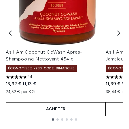
As I Am Coconut CoWash Après-
As I Am Ea
Shampooing Nettoyant 454 g
Jamaïque
ÉCONOMISEZ -28% CODE: DIMANCHE
ÉCONOMISE
24
4.67 étoiles sur un maximum de 5
3.67 étoil
Prix de vente :
Prix ​​actuel :
Prix de ven
Prix
13,92 €
11,13 €
11,39 €
9,1
24,52 € par KG
38,44 € par
ACHETER
Showing slide 1