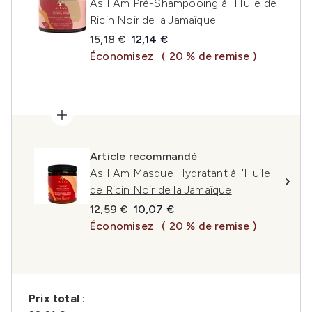
As I Am Pré-Shampooing à l'Huile de
Ricin Noir de la Jamaïque
Prix de vente :
Prix ​​actuel :
15,18 €
12,14 €
Économisez
( 20 % de remise )
Article recommandé
As I Am Masque Hydratant à l'Huile
de Ricin Noir de la Jamaïque
Prix de vente :
Prix ​​actuel :
12,59 €
10,07 €
Économisez
( 20 % de remise )
Prix ​​total :