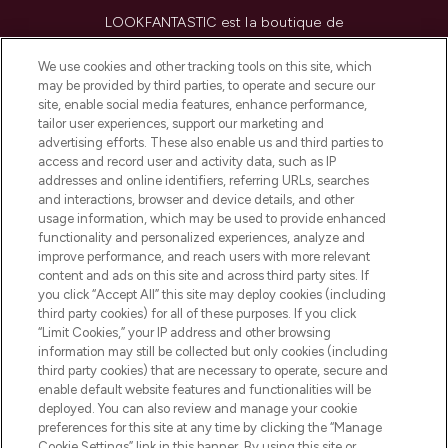
LOOKFANTASTIC est la boutique de
beauté incontournable en Europe,
proposant les meilleurs produits de soins
We use cookies and other tracking tools on this site, which
de la peau, des cheveux et de maquillage
may be provided by third parties, to operate and secure our
de plus de 200 marques prestigieuses.
site, enable social media features, enhance performance,
Faites vos achats en ligne ou via
tailor user experiences, support our marketing and
l’application, avec la livraison offerte dès
advertising efforts. These also enable us and third parties to
access and record user and activity data, such as IP
55€ d'achat.
addresses and online identifiers, referring URLs, searches
and interactions, browser and device details, and other
Consentement aux cookies
usage information, which may be used to provide enhanced
Do Not Sell or Share My Personal
functionality and personalized experiences, analyze and
Information
improve performance, and reach users with more relevant
content and ads on this site and across third party sites. If
you click “Accept All” this site may deploy cookies (including
AIDE ET INFORMATIONS
third party cookies) for all of these purposes. If you click
“Limit Cookies,” your IP address and other browsing
information may still be collected but only cookies (including
INFORMATIONS GÉNÉRALES
third party cookies) that are necessary to operate, secure and
enable default website features and functionalities will be
deployed. You can also review and manage your cookie
À PROPOS DE LOOKFANTASTIC
preferences for this site at any time by clicking the “Manage
Cookie Settings” link in this banner. By using this site or