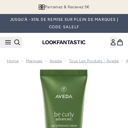
Passer au contenu principal
Parrainez & Recevez 5€
JUSQU'À -35% DE REMISE SUR PLEIN DE MARQUES |
CODE: SALELF
Home
Marques
Aveda
Tous Les Produits - Aveda
Now showing image 1 Aveda Be Curly Advanced Crème Coiffa