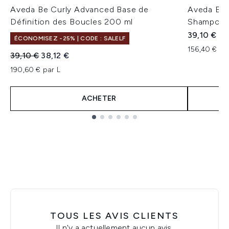
Aveda Be Curly Advanced Base de
Aveda Be 
Définition des Boucles 200 ml
Shampooi
39,10 €
ÉCONOMISEZ -25% | CODE : SALELF
156,40 € pa
Prix de vente :
Prix ​​actuel :
39,10 €
38,12 €
190,60 € par L
ACHETER
Showing slide 1
TOUS LES AVIS CLIENTS
Il n'y a actuellement aucun avis.