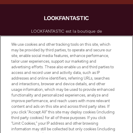
LOOKFANTASTIC est la boutique de
beauté incontournable en Europe,
proposant les meilleurs produits de soins
We use cookies and other tracking tools on this site, which
de la peau, des cheveux et de maquillage
may be provided by third parties, to operate and secure our
de plus de 200 marques prestigieuses.
site, enable social media features, enhance performance,
Faites vos achats en ligne ou via
tailor user experiences, support our marketing and
l’application, avec la livraison offerte dès
advertising efforts. These also enable us and third parties to
access and record user and activity data, such as IP
55€ d'achat.
addresses and online identifiers, referring URLs, searches
and interactions, browser and device details, and other
Consentement aux cookies
usage information, which may be used to provide enhanced
Do Not Sell or Share My Personal
functionality and personalized experiences, analyze and
Information
improve performance, and reach users with more relevant
content and ads on this site and across third party sites. If
you click “Accept All” this site may deploy cookies (including
AIDE ET INFORMATIONS
third party cookies) for all of these purposes. If you click
“Limit Cookies,” your IP address and other browsing
information may still be collected but only cookies (including
INFORMATIONS GÉNÉRALES