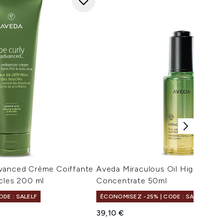
vanced Crème Coiffante
Aveda Miraculous Oil High Shin
cles 200 ml
Concentrate 50ml
DE : SALELF
ÉCONOMISEZ -25% | CODE : SALELF
39,10 €