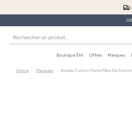
L
JU
Boutique Été
Offres
Marques
Home
Marques
Aveda Control Paste Pâte De Finitio
Now showing image 1 Aveda Control Paste Pâte de Fin