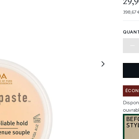
29,9
398,67 
QUANT
ÉCONO
Dispon
ouvrab