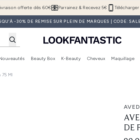
Passer au contenu principal
ivraison offerte dès 60€
Parrainez & Recevez 5€
Télécharger 
SQU'À -30% DE REMISE SUR PLEIN DE MARQUES | CODE: SAL
Nouveautés
Beauty Box
K-Beauty
Cheveux
Maquillage
Accédez au sous-menu (Boutique Été )
Accédez au sous-menu (Offres)
Accédez au sous-menu (Marques)
Accédez au sous-menu (Nouveautés)
Accédez au sous-menu (Beauty Box)
Accé
n 75 Ml
ition 75 ml
AVED
AVE
DE 