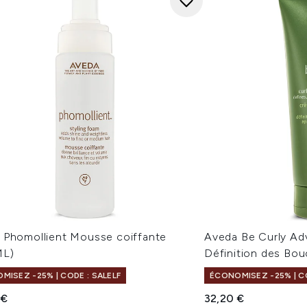
 Phomollient Mousse coiffante
Aveda Be Curly Ad
ML)
Définition des Bou
MISEZ -25% | CODE : SALELF
ÉCONOMISEZ -25% | CO
 €
32,20 €