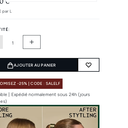
0 €
€ par L
ITÉ:
AJOUTER AU PANIER
MISEZ -25% | CODE : SALELF
ible | Expédié normalement sous 24h (jours
les)