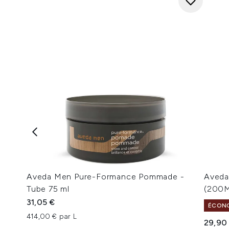
Aveda Men Pure-Formance Pommade -
Aveda
Tube 75 ml
(200
31,05 €
ÉCONO
414,00 € par L
29,90