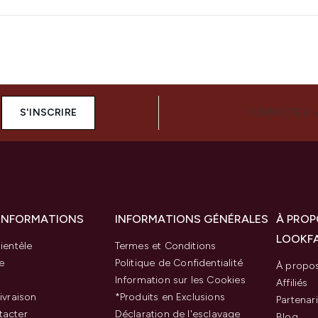
S'INSCRIRE
CONNECTEZ-
 INFORMATIONS
INFORMATIONS GÉNÉRALES
À PROP
LOOKF
ientèle
Termes et Conditions
e
Politique de Confidentialité
À propo
Information sur les Cookies
Affiliés
ivraison
*Produits en Exclusions
Partenar
tacter
Déclaration de l'esclavage
Blog