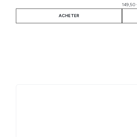
149,50 
ACHETER
Showing slide 1